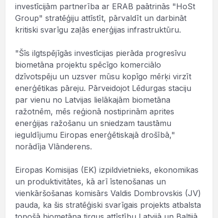
investīcijām partnerība ar ERAB paātrinās "HoSt
Group" stratēģiju attīstīt, pārvaldīt un darbināt
kritiski svarīgu zaļās enerģijas infrastruktūru.
"Šīs ilgtspējīgās investīcijas pierāda progresīvu
biometāna projektu spēcīgo komerciālo
dzīvotspēju un uzsver mūsu kopīgo mērķi virzīt
enerģētikas pāreju. Pārveidojot Lēdurgas staciju
par vienu no Latvijas lielākajām biometāna
ražotnēm, mēs reģionā nostiprinām aprites
enerģijas ražošanu un sniedzam taustāmu
ieguldījumu Eiropas enerģētiskajā drošībā,"
norādīja Vlānderens.
Eiropas Komisijas (EK) izpildvietnieks, ekonomikas
un produktivitātes, kā arī īstenošanas un
vienkāršošanas komisārs Valdis Dombrovskis (JV)
pauda, ka šis stratēģiski svarīgais projekts atbalsta
topošā biometāna tirgus attīstību Latvijā un Baltijā.