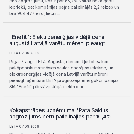
eiro apgrozījumu, kas ir par 85,7% vairāk nekā gadu
iepriekš, bet kompānijas peļņa palielinājās 2,2 reizes un
bija 904 477 eiro, liecin ...
"Enefit": Elektroenerģijas vidējā cena
augustā Latvijā varētu mēreni pieaugt
LETA 07.08.2026
Rīga, 7. aug., LETA. Augustā, dienām kļūstot īsākām,
pakāpeniski mazināsies saules enerģijas ietekme, un
elektroenerģijas vidējā cena Latvijā varētu mēreni
pieaugt, aģentūrai LETA prognozēja energokompānijas
SIA "Enefit" pārstāvji. Jūlijā elektroene ...
Kokapstrādes uzņēmuma "Pata Saldus"
apgrozījums pērn palielinājies par 10,4%
LETA 07.08.2026