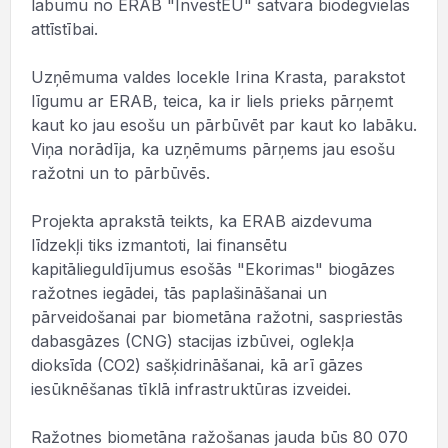
labumu no ERAB "InvestEU" satvara biodegvielas
attīstībai.
Uzņēmuma valdes locekle Irina Krasta, parakstot
līgumu ar ERAB, teica, ka ir liels prieks pārņemt
kaut ko jau esošu un pārbūvēt par kaut ko labāku.
Viņa norādīja, ka uzņēmums pārņems jau esošu
ražotni un to pārbūvēs.
Projekta aprakstā teikts, ka ERAB aizdevuma
līdzekļi tiks izmantoti, lai finansētu
kapitālieguldījumus esošās "Ekorimas" biogāzes
ražotnes iegādei, tās paplašināšanai un
pārveidošanai par biometāna ražotni, saspriestās
dabasgāzes (CNG) stacijas izbūvei, oglekļa
dioksīda (CO2) sašķidrināšanai, kā arī gāzes
iesūknēšanas tīklā infrastruktūras izveidei.
Ražotnes biometāna ražošanas jauda būs 80 070