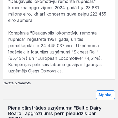
"Daugavpils lokomotīvju remonta rūpnīcas"
koncerna apgrozījums 2024. gadā bija 23,881
miljons eiro, kā arī koncerns guva peļņu 222 455
eiro apmērā.
Kompānija "Daugavpils lokomotīvju remonta
rūpnīca" reģistrēta 1991. gadā, un tās
pamatkapitāls ir 24 445 037 eiro. Uzņēmuma
īpašnieki ir Igaunijas uzņēmumi "Skinest Rail"
(95,49%) un "European Locomotive" (4,51%).
Kompānijas patiesais labuma guvējs ir Igaunijas
uzņēmējs Oļegs Osinovskis.
Raksta pirmavots
Atpakaļ
Piena pārstrādes uzņēmuma "Baltic Dairy
Board" apgrozījums pērn pieaudzis par