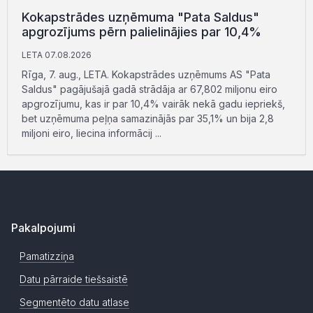
Kokapstrādes uzņēmuma "Pata Saldus"
apgrozījums pērn palielinājies par 10,4%
LETA 07.08.2026
Rīga, 7. aug., LETA. Kokapstrādes uzņēmums AS "Pata
Saldus" pagājušajā gadā strādāja ar 67,802 miljonu eiro
apgrozījumu, kas ir par 10,4% vairāk nekā gadu iepriekš,
bet uzņēmuma peļņa samazinājās par 35,1% un bija 2,8
miljoni eiro, liecina informācij ...
Pakalpojumi
Pamatizziņa
Datu pārraide tiešsaistē
Segmentēto datu atlase