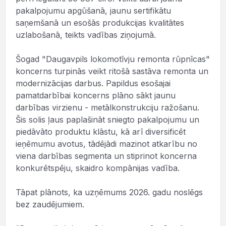
pakalpojumu apgūšanā, jaunu sertifikātu
saņemšanā un esošās produkcijas kvalitātes
uzlabošanā, teikts vadības ziņojumā.
Šogad "Daugavpils lokomotīvju remonta rūpnīcas"
koncerns turpinās veikt ritošā sastāva remonta un
modernizācijas darbus. Papildus esošajai
pamatdarbībai koncerns plāno sākt jaunu
darbības virzienu - metālkonstrukciju ražošanu.
Šis solis ļaus paplašināt sniegto pakalpojumu un
piedāvāto produktu klāstu, kā arī diversificēt
ieņēmumu avotus, tādējādi mazinot atkarību no
viena darbības segmenta un stiprinot koncerna
konkurētspēju, skaidro kompānijas vadība.
Tāpat plānots, ka uzņēmums 2026. gadu noslēgs
bez zaudējumiem.