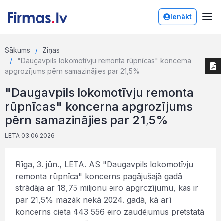
Ienākt
Sākums
Ziņas
"Daugavpils lokomotīvju remonta rūpnīcas" koncerna
apgrozījums pērn samazinājies par 21,5%
"Daugavpils lokomotīvju remonta
rūpnīcas" koncerna apgrozījums
pērn samazinājies par 21,5%
LETA 03.06.2026
Rīga, 3. jūn., LETA. AS "Daugavpils lokomotīvju
remonta rūpnīca" koncerns pagājušajā gadā
strādāja ar 18,75 miljonu eiro apgrozījumu, kas ir
par 21,5% mazāk nekā 2024. gadā, kā arī
koncerns cieta 443 556 eiro zaudējumus pretstatā