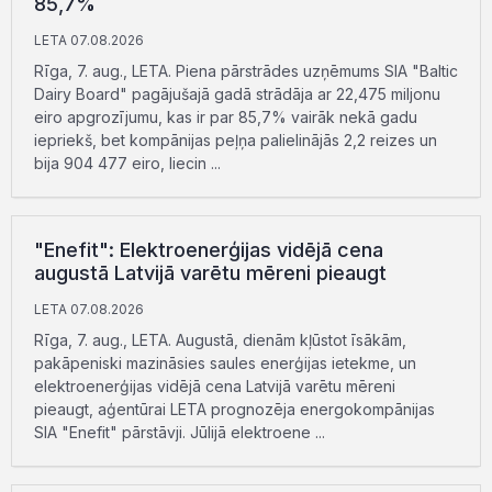
85,7%
LETA 07.08.2026
Rīga, 7. aug., LETA. Piena pārstrādes uzņēmums SIA "Baltic
Dairy Board" pagājušajā gadā strādāja ar 22,475 miljonu
eiro apgrozījumu, kas ir par 85,7% vairāk nekā gadu
iepriekš, bet kompānijas peļņa palielinājās 2,2 reizes un
bija 904 477 eiro, liecin ...
"Enefit": Elektroenerģijas vidējā cena
augustā Latvijā varētu mēreni pieaugt
LETA 07.08.2026
Rīga, 7. aug., LETA. Augustā, dienām kļūstot īsākām,
pakāpeniski mazināsies saules enerģijas ietekme, un
elektroenerģijas vidējā cena Latvijā varētu mēreni
pieaugt, aģentūrai LETA prognozēja energokompānijas
SIA "Enefit" pārstāvji. Jūlijā elektroene ...