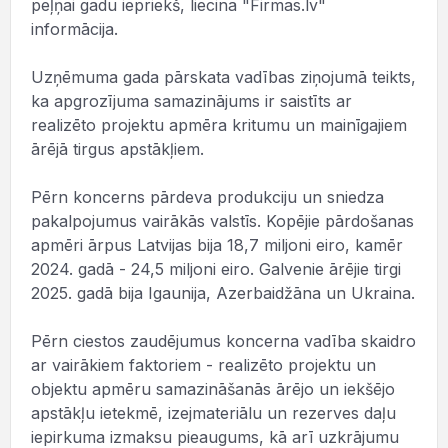
peļņai gadu iepriekš, liecina "Firmas.lv"
informācija.
Uzņēmuma gada pārskata vadības ziņojumā teikts,
ka apgrozījuma samazinājums ir saistīts ar
realizēto projektu apmēra kritumu un mainīgajiem
ārējā tirgus apstākļiem.
Pērn koncerns pārdeva produkciju un sniedza
pakalpojumus vairākās valstīs. Kopējie pārdošanas
apmēri ārpus Latvijas bija 18,7 miljoni eiro, kamēr
2024. gadā - 24,5 miljoni eiro. Galvenie ārējie tirgi
2025. gadā bija Igaunija, Azerbaidžāna un Ukraina.
Pērn ciestos zaudējumus koncerna vadība skaidro
ar vairākiem faktoriem - realizēto projektu un
objektu apmēru samazināšanās ārējo un iekšējo
apstākļu ietekmē, izejmateriālu un rezerves daļu
iepirkuma izmaksu pieaugums, kā arī uzkrājumu