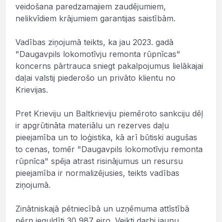
veidošana paredzamajiem zaudējumiem,
nelikvīdiem krājumiem garantijas saistībām.
Vadības ziņojumā teikts, ka jau 2023. gadā
"Daugavpils lokomotīvju remonta rūpnīcas"
koncerns pārtrauca sniegt pakalpojumus lielākajai
daļai valstij piederošo un privāto klientu no
Krievijas.
Pret Krieviju un Baltkrieviju piemēroto sankciju dēļ
ir apgrūtināta materiālu un rezerves daļu
pieejamība un to loģistika, kā arī būtiski augušas
to cenas, tomēr "Daugavpils lokomotīvju remonta
rūpnīca" spēja atrast risinājumus un resursu
pieejamība ir normalizējusies, teikts vadības
ziņojumā.
Zinātniskajā pētniecībā un uzņēmuma attīstībā
pērn ieguldīti 30 987 eiro. Veikti darbi jaunu