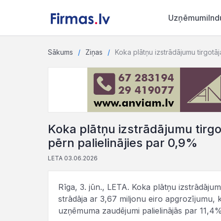
Uzņēmumi
Ind
Sākums
Ziņas
Koka plātņu izstrādājumu tirgotā
Koka plātņu izstrādājumu tirg
pērn palielinājies par 0,9%
LETA 03.06.2026
Rīga, 3. jūn., LETA. Koka plātņu izstrādāju
strādāja ar 3,67 miljonu eiro apgrozījumu, 
uzņēmuma zaudējumi palielinājās par 11,4% -