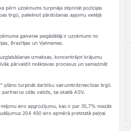
a pērn uzņēmums turpināja stiprināt pozīcijas
bas tirgū, palielinot pārdošanas apjomu vietējā
ņēmuma galvenie piegādātāji ir uzņēmumi no
zijas, Brazīlijas un Vjetnamas.
 uzglabāšanas izmaksas, koncentrējot krājumu
tīvāk pārvaldīt noliktavas procesus un samazināt
lāno turpināt darbību vairumtirdzniecības tirgū
partnerus citās valstīs, tai skaitā ASV.
 miljonu eiro apgrozījumu, kas ir par 35,7% mazāk
udējumus 204 450 eiro apmērā pretstatā peļņai