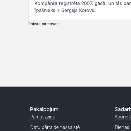
Kompānija reģistrēta 2007. gadā, un tās pam
īpašnieks ir Sergejs Kotovs.
Raksta pirmavots
Pakalpojumi
Sadarb
Pamatizziņa
Abonēš
Datu pārraide tiešsaistē
Dienas 