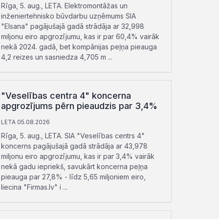
Rīga, 5. aug., LETA. Elektromontāžas un
inženiertehnisko būvdarbu uzņēmums SIA
"Elsana" pagājušajā gadā strādāja ar 32,998
miljonu eiro apgrozījumu, kas ir par 60,4% vairāk
nekā 2024. gadā, bet kompānijas peļņa pieauga
4,2 reizes un sasniedza 4,705 m ...
"Veselības centra 4" koncerna
apgrozījums pērn pieaudzis par 3,4%
LETA 05.08.2026
Rīga, 5. aug., LETA. SIA "Veselības centrs 4"
koncerns pagājušajā gadā strādāja ar 43,978
miljonu eiro apgrozījumu, kas ir par 3,4% vairāk
nekā gadu iepriekš, savukārt koncerna peļņa
pieauga par 27,8% - līdz 5,65 miljoniem eiro,
liecina "Firmas.lv" i ...