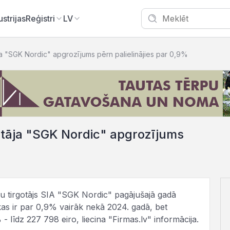
ustrijas
Reģistri
LV
ja "SGK Nordic" apgrozījums pērn palielinājies par 0,9%
otāja "SGK Nordic" apgrozījums
mu tirgotājs SIA "SGK Nordic" pagājušajā gadā
kas ir par 0,9% vairāk nekā 2024. gadā, bet
 līdz 227 798 eiro, liecina "Firmas.lv" informācija.