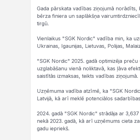
Gada pārskata vadības ziņojumā norādīts, k
bērza finiera un saplākšņa vairumtirdzniecī
tirgū.
Vienlaikus "SGK Nordic" vadība min, ka uz
Ukrainas, Igaunijas, Lietuvas, Polijas, Malai
"SGK Nordic" 2025. gadā optimizēja preču
uzglabāšanu vienā noliktavā, kas ļāva efek
saistītās izmaksas, teikts vadības ziņojumā.
Uzņēmuma vadība atzīmē, ka "SGK Nordic" p
Latvijā, kā arī meklē potenciālos sadarbības 
2024. gadā "SGK Nordic" strādāja ar 3,637
nekā 2023. gadā, kā arī uzņēmums cieta za
gadu iepriekš.