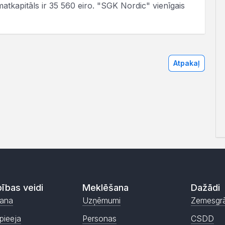
atkapitāls ir 35 560 eiro. "SGK Nordic" vienīgais
Atpakaļ
ības veidi
Meklēšana
Dažādi
ana
Uzņēmumi
Zemesgr
pieeja
Personas
CSDD