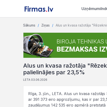
Uzņēmumi
Ind
Sākums
Ziņas
Alus un kvasa ražotāja "Rēzekni
Alus un kvasa ražotāja "Rēze
palielinājies par 23,5%
LETA 03.06.2026
Rīga, 3. jūn., LETA. Alus un kvasa ražotāj
ar 391 373 eiro apgrozījumu, kas ir par 23,
zaudējumus 142 535 eiro apmērā pretstatā pe