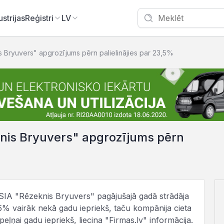
ustrijas
Reģistri
LV
s Bryuvers" apgrozījums pērn palielinājies par 23,5%
knis Bryuvers" apgrozījums pērn
s SIA "Rēzeknis Bryuvers" pagājušajā gadā strādāja
5% vairāk nekā gadu iepriekš, taču kompānija cieta
ļņai gadu iepriekš, liecina "Firmas.lv" informācija.