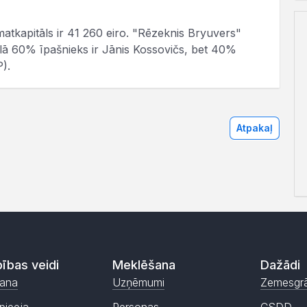
atkapitāls ir 41 260 eiro. "Rēzeknis Bryuvers"
lā 60% īpašnieks ir Jānis Kossovičs, bet 40%
P).
Atpakaļ
ības veidi
Meklēšana
Dažādi
ana
Uzņēmumi
Zemesgr