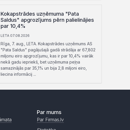
Kokapstrādes uzņēmuma "Pata
Saldus" apgrozījums pērn palielinājies
par 10,4%
LETA 07.08.2026
Rīga, 7. aug., LETA. Kokapstrādes uzņēmums AS
"Pata Saldus" pagājušajā gadā strādāja ar 67,802
miljonu eiro apgrozījumu, kas ir par 10,4% vairāk
nekā gadu iepriekš, bet uzņēmuma peļņa
samazinājās par 35,1% un bija 2,8 miljoni eiro,
liecina informācij ...
Par mums
āmata
Par Firmas.lv