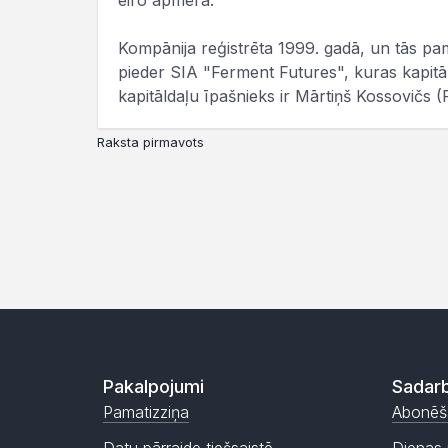
eiro apmērā.
Kompānija reģistrēta 1999. gadā, un tās pam
pieder SIA "Ferment Futures", kuras kapitā
kapitāldaļu īpašnieks ir Mārtiņš Kossovičs (
Raksta pirmavots
Pakalpojumi
Sadarb
Pamatizziņa
Abonēš