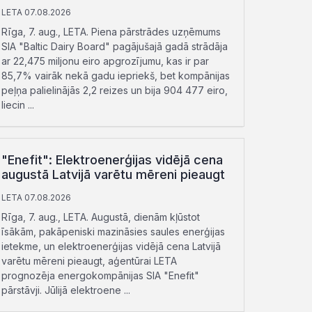
LETA 07.08.2026
Rīga, 7. aug., LETA. Piena pārstrādes uzņēmums
SIA "Baltic Dairy Board" pagājušajā gadā strādāja
ar 22,475 miljonu eiro apgrozījumu, kas ir par
85,7% vairāk nekā gadu iepriekš, bet kompānijas
peļņa palielinājās 2,2 reizes un bija 904 477 eiro,
liecin ...
"Enefit": Elektroenerģijas vidējā cena
augustā Latvijā varētu mēreni pieaugt
LETA 07.08.2026
Rīga, 7. aug., LETA. Augustā, dienām kļūstot
īsākām, pakāpeniski mazināsies saules enerģijas
ietekme, un elektroenerģijas vidējā cena Latvijā
varētu mēreni pieaugt, aģentūrai LETA
prognozēja energokompānijas SIA "Enefit"
pārstāvji. Jūlijā elektroene ...