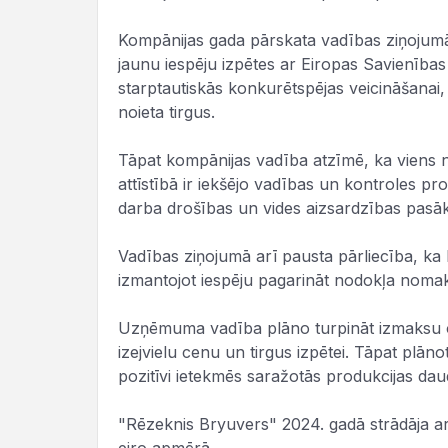
Kompānijas gada pārskata vadības ziņojumā
jaunu iespēju izpētes ar Eiropas Savienības
starptautiskās konkurētspējas veicināšanai
noieta tirgus.
Tāpat kompānijas vadība atzīmē, ka viens
attīstībā ir iekšējo vadības un kontroles pr
darba drošības un vides aizsardzības pas
Vadības ziņojumā arī pausta pārliecība, ka 
izmantojot iespēju pagarināt nodokļa nomak
Uzņēmuma vadība plāno turpināt izmaksu o
izejvielu cenu un tirgus izpētei. Tāpat plāno
pozitīvi ietekmēs saražotās produkcijas da
"Rēzeknis Bryuvers" 2024. gadā strādāja a