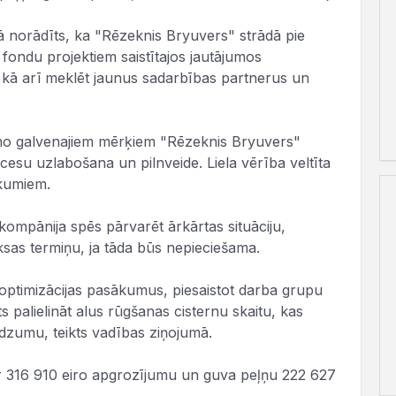
 norādīts, ka "Rēzeknis Bryuvers" strādā pie
 fondu projektiem saistītajos jautājumos
, kā arī meklēt jaunus sadarbības partnerus un
 no galvenajiem mērķiem "Rēzeknis Bryuvers"
ocesu uzlabošana un pilnveide. Liela vērība veltīta
ākumiem.
kompānija spēs pārvarēt ārkārtas situāciju,
sas termiņu, ja tāda būs nepieciešama.
ptimizācijas pasākumus, piesaistot darba grupu
ts palielināt alus rūgšanas cisternu skaitu, kas
udzumu, teikts vadības ziņojumā.
r 316 910 eiro apgrozījumu un guva peļņu 222 627