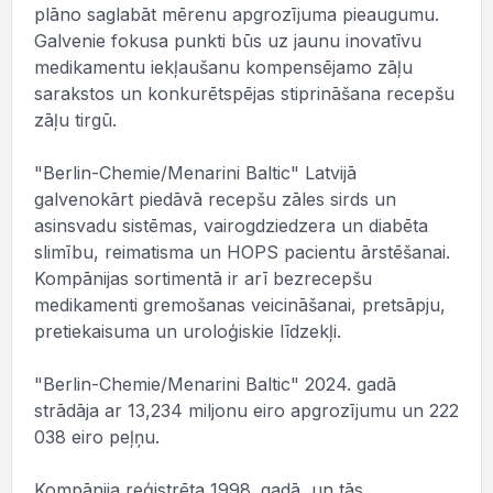
plāno saglabāt mērenu apgrozījuma pieaugumu.
Galvenie fokusa punkti būs uz jaunu inovatīvu
medikamentu iekļaušanu kompensējamo zāļu
sarakstos un konkurētspējas stiprināšana recepšu
zāļu tirgū.
"Berlin-Chemie/Menarini Baltic" Latvijā
galvenokārt piedāvā recepšu zāles sirds un
asinsvadu sistēmas, vairogdziedzera un diabēta
slimību, reimatisma un HOPS pacientu ārstēšanai.
Kompānijas sortimentā ir arī bezrecepšu
medikamenti gremošanas veicināšanai, pretsāpju,
pretiekaisuma un uroloģiskie līdzekļi.
"Berlin-Chemie/Menarini Baltic" 2024. gadā
strādāja ar 13,234 miljonu eiro apgrozījumu un 222
038 eiro peļņu.
Kompānija reģistrēta 1998. gadā, un tās