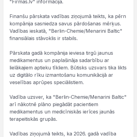
"Firmas.lv" informācija.
Finanšu pārskata vadības ziņojumā teikts, ka pērn
kompānija sasniedza savus pārdošanas mērķus.
Vadības ieskatā, "Berlin-Chemie/Menarini Baltic"
finansiālais stāvoklis ir stabils.
Pārskata gadā kompānija ieviesa tirgū jaunus
medikamentus un paplašināja sadarbību ar
lielākajiem aptieku tīkliem. Būtisks uzsvars tika likts
uz digitālo rīku izmantošanu komunikācijā ar
veselības aprūpes speciālistiem.
Vadība uzsver, ka "Berlin-Chemie/Menarini Baltic"
arī nākotnē plāno piegādāt pacientiem
medikamentus un medicīniskās ierīces jaunās
terapeitiskās grupās.
Vadības ziņojumā teikts, ka 2026. gadā vadība