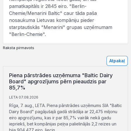
pamatkapitāls ir 2845 eiro. "Berlin-
Chemie/Menarini Baltic" caur tāda paša
nosaukuma Lietuvas kompāniju pieder
starptautiskās "Menarini" grupas uzņēmumam
"Berlin-Chemie".
Raksta pirmavots
Atpakaļ
Piena pārstrādes uzņēmuma "Baltic Dairy
Board" apgrozījums pērn pieaudzis par
85,7%
LETA 07.08.2026
Rīga, 7. aug., LETA. Piena pārstrādes uzņēmums SIA "Baltic
Dairy Board" pagājušajā gadā strādāja ar 22,475 miljonu
eiro apgrozījumu, kas ir par 85,7% vairāk nekā gadu
iepriekš, bet kompānijas peļņa palielinājās 2,2 reizes un
bija 904 477 eiro, liecin ...