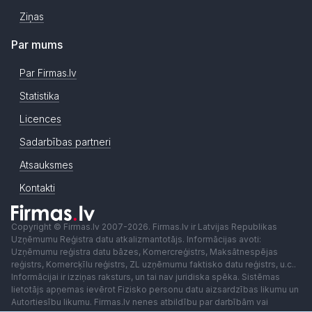
Ziņas
Par mums
Par Firmas.lv
Statistika
Licences
Sadarbības partneri
Atsauksmes
Kontakti
Copyright © Firmas.lv 2007-2026. Firmas.lv ir Latvijas Republikas
Uzņēmumu Reģistra datu atkalizmantotājs. Informācijas avoti:
Uzņēmumu reģistra datu bāzes, Komercreģistrs, Maksātnespējas
reģistrs, Komercķīlu reģistrs, ZL uzņēmumu faktisko datu reģistrs, u.c..
Informācijai ir izziņas raksturs, un tai nav juridiska spēka. Sistēmas
lietotājs apņemas ievērot Fizisko personu datu aizsardzības likumu un
Autortiesību likumu. Firmas.lv nenes atbildību par darbībām vai