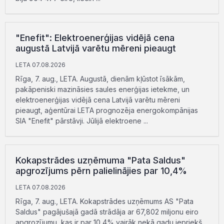
"Enefit": Elektroenerģijas vidējā cena
augustā Latvijā varētu mēreni pieaugt
LETA 07.08.2026
Rīga, 7. aug., LETA. Augustā, dienām kļūstot īsākām,
pakāpeniski mazināsies saules enerģijas ietekme, un
elektroenerģijas vidējā cena Latvijā varētu mēreni
pieaugt, aģentūrai LETA prognozēja energokompānijas
SIA "Enefit" pārstāvji. Jūlijā elektroene ...
Kokapstrādes uzņēmuma "Pata Saldus"
apgrozījums pērn palielinājies par 10,4%
LETA 07.08.2026
Rīga, 7. aug., LETA. Kokapstrādes uzņēmums AS "Pata
Saldus" pagājušajā gadā strādāja ar 67,802 miljonu eiro
apgrozījumu, kas ir par 10,4% vairāk nekā gadu iepriekš,