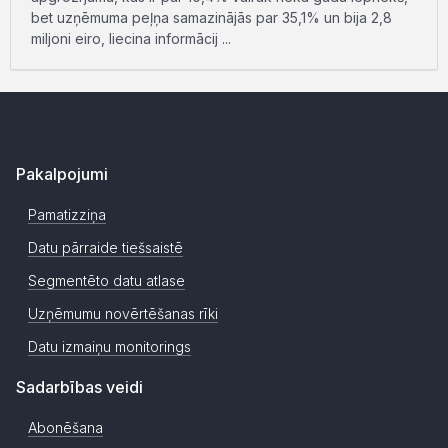
bet uzņēmuma peļņa samazinājās par 35,1% un bija 2,8
miljoni eiro, liecina informācij ...
Pakalpojumi
Pamatizziņa
Datu pārraide tiešsaistē
Segmentēto datu atlase
Uzņēmumu novērtēšanas rīki
Datu izmaiņu monitorings
Sadarbības veidi
Abonēšana