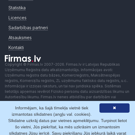
Statistika
Licences
Sadarbības partneri
Atsauksmes
Kontakti
Copyright © Firmas.lv 2007-2026. Firmas.lv ir Latvijas Republikas
Uzņēmumu Reģistra datu atkalizmantotājs. Informācijas avoti:
Uzņēmumu reģistra datu bāzes, Komercreģistrs, Maksātnespējas
reģistrs, Komercķīlu reģistrs, ZL uzņēmumu faktisko datu reģistrs, u.c..
Informācijai ir izziņas raksturs, un tai nav juridiska spēka. Sistēmas
lietotājs apņemas ievērot Fizisko personu datu aizsardzības likumu un
Autortiesību likumu. Firmas.lv nenes atbildību par darbībām vai
lēmumiem, kas balstīti uz saņemto pakalpojumu. Lietotājam aizliegts
Informējam, ka šajā tīmekļa vietnē tiek
✖
izmantot jebkādas automatizētas sistēmas vai iekārtas (robotus)
piekļuvei sistēmai bez rakstiskas saskaņošanas ar Firmas.lv. Galvenā
izmantotas sīkdatnes (angļu val. cookies).
redaktore: Ingūna Pempere.
Sīkdatne uzkrāj datus par vietnes apmeklējumu. Turpinot lietot
Lietošanas noteikumi
Privātuma politika
Norēķini ar
šo vietni, Jūs piekrītat, ka mēs uzkrāsim un izmantosim
sīkdatnes Jūsu ierīcē. Savu piekrišanu Jūs jebkurā laikā varat