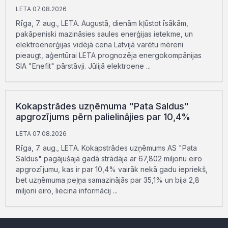
LETA 07.08.2026
Rīga, 7. aug., LETA. Augustā, dienām kļūstot īsākām,
pakāpeniski mazināsies saules enerģijas ietekme, un
elektroenerģijas vidējā cena Latvijā varētu mēreni
pieaugt, aģentūrai LETA prognozēja energokompānijas
SIA "Enefit" pārstāvji. Jūlijā elektroene ...
Kokapstrādes uzņēmuma "Pata Saldus"
apgrozījums pērn palielinājies par 10,4%
LETA 07.08.2026
Rīga, 7. aug., LETA. Kokapstrādes uzņēmums AS "Pata
Saldus" pagājušajā gadā strādāja ar 67,802 miljonu eiro
apgrozījumu, kas ir par 10,4% vairāk nekā gadu iepriekš,
bet uzņēmuma peļņa samazinājās par 35,1% un bija 2,8
miljoni eiro, liecina informācij ...