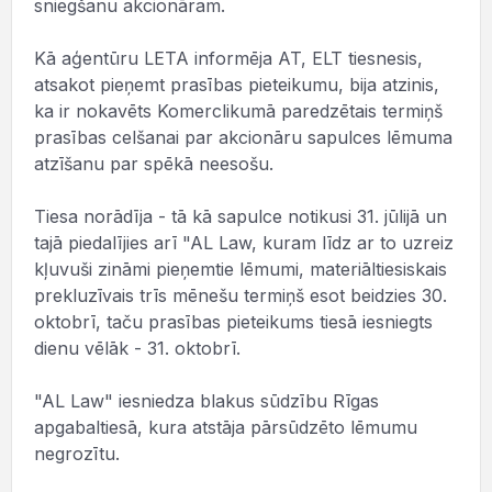
sniegšanu akcionāram.
Kā aģentūru LETA informēja AT, ELT tiesnesis,
atsakot pieņemt prasības pieteikumu, bija atzinis,
ka ir nokavēts Komerclikumā paredzētais termiņš
prasības celšanai par akcionāru sapulces lēmuma
atzīšanu par spēkā neesošu.
Tiesa norādīja - tā kā sapulce notikusi 31. jūlijā un
tajā piedalījies arī "AL Law, kuram līdz ar to uzreiz
kļuvuši zināmi pieņemtie lēmumi, materiāltiesiskais
prekluzīvais trīs mēnešu termiņš esot beidzies 30.
oktobrī, taču prasības pieteikums tiesā iesniegts
dienu vēlāk - 31. oktobrī.
"AL Law" iesniedza blakus sūdzību Rīgas
apgabaltiesā, kura atstāja pārsūdzēto lēmumu
negrozītu.