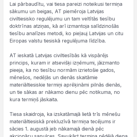
Lai pārbaudītu, vai tiesa pareizi noteikusi termiņa
sākumu un beigas, AT piemēroja Latvijas
civiltiesisko regulējumu un tam veltītās tiesību
doktrīnas atziņas, kā arī izmantoja salīdzinošās
tiesību analīzes metodi, ko pieļauj Latvijas un citu
Eiropas valstu tiesiskā regulējuma līdzība.
AT ieskatā Latvijas civiltiesībās kā vispārējs
princips, kuram ir atsevišķi izņēmumi, jāizmanto
pieeja, ka no tiesību normām izrietošie gados,
mēnešos, nedēļās un dienās skaitāmie
materiāltiesiskie termiņi aprēķināmi pilnās dienās,
un tie sākas ar nākamo dienu pēc notikuma, no
kura termiņš jāskaita.
Tiesa skaidroja, ka izskatāmajā lietā trīs mēnešu
materiāltiesiskā prekluzīvā termiņa tecējums ir
sācies 1. augustā jeb nākamajā dienā pēc
akcionāru sapulces. Savukārt termiņa pēdējā diena