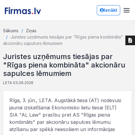
Ienākt
Sākums
Ziņas
Juristes uzņēmums tiesājas par "Rīgas piena kombināta"
akcionāru sapulces lēmumiem
Juristes uzņēmums tiesājas par
"Rīgas piena kombināta" akcionāru
sapulces lēmumiem
LETA 03.06.2026
Rīga, 3. jūn., LETA. Augstākā tiesa (AT) nodevusi
jaunai izskatīšanai Ekonomisko lietu tiesai (ELT)
SIA "AL Law" prasību pret AS "Rīgas piena
kombināts" par akcionāru sapulces lēmumu
atzīšanu par spēkā neesošiem un informācijas