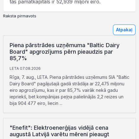
tās pamatkapitāls ir 52,939 miljoni eiro.
Raksta pirmavots
Atpakaļ
Piena pārstrādes uzņēmuma "Baltic Dairy
Board" apgrozījums pērn pieaudzis par
85,7%
LETA 07.08.2026
Rīga, 7. aug., LETA. Piena pārstrādes uzņēmums SIA "Baltic
Dairy Board" pagājušajā gadā strādāja ar 22,475 miljonu
eiro apgrozījumu, kas ir par 85,7% vairāk nekā gadu
iepriekš, bet kompānijas peļņa palielinājās 2,2 reizes un
bija 904 477 eiro, liecin ...
"Enefit": Elektroenerģijas vidējā cena
augustā Latvijā varētu mēreni pieaugt