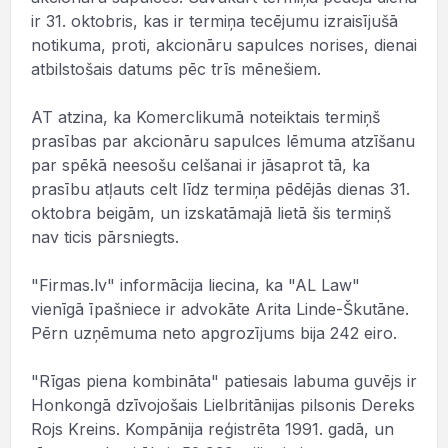
ir 31. oktobris, kas ir termiņa tecējumu izraisījušā
notikuma, proti, akcionāru sapulces norises, dienai
atbilstošais datums pēc trīs mēnešiem.
AT atzina, ka Komerclikumā noteiktais termiņš
prasības par akcionāru sapulces lēmuma atzīšanu
par spēkā neesošu celšanai ir jāsaprot tā, ka
prasību atļauts celt līdz termiņa pēdējās dienas 31.
oktobra beigām, un izskatāmajā lietā šis termiņš
nav ticis pārsniegts.
"Firmas.lv" informācija liecina, ka "AL Law"
vienīgā īpašniece ir advokāte Arita Linde-Škutāne.
Pērn uzņēmuma neto apgrozījums bija 242 eiro.
"Rīgas piena kombināta" patiesais labuma guvējs ir
Honkongā dzīvojošais Lielbritānijas pilsonis Dereks
Rojs Kreins. Kompānija reģistrēta 1991. gadā, un