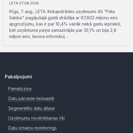
LETA 07.08.2026
Rīga, 7. aug., LETA. Kokapstrādes uzņēmums AS "Pata
Saldus" pagājušajā gadā strādāja ar 67,802 miljonu eiro
apgrozījumu, kas ir par 10,4% vairāk nekā gadu iepriekš,
bet uzņēmuma peļņa samazinājās par 35,1% un bija 2,8
miljoni eiro, liecina informācij ...
Pakalpojumi
Pamatizziņa
Datu pārraide tiešsaistē
Segmentēto datu atlase
Uzņēmumu novērtēšanas rīki
Datu izmaiņu monitorings