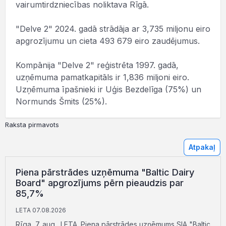
vairumtirdzniecības noliktava Rīgā.
"Delve 2" 2024. gadā strādāja ar 3,735 miljonu eiro
apgrozījumu un cieta 493 679 eiro zaudējumus.
Kompānija "Delve 2" reģistrēta 1997. gadā,
uzņēmuma pamatkapitāls ir 1,836 miljoni eiro.
Uzņēmuma īpašnieki ir Uģis Bezdelīga (75%) un
Normunds Šmits (25%).
Raksta pirmavots
Atpakaļ
Piena pārstrādes uzņēmuma "Baltic Dairy
Board" apgrozījums pērn pieaudzis par
85,7%
LETA 07.08.2026
Rīga, 7. aug., LETA. Piena pārstrādes uzņēmums SIA "Baltic