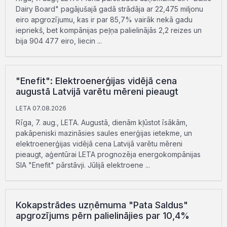
Dairy Board" pagājušajā gadā strādāja ar 22,475 miljonu
eiro apgrozījumu, kas ir par 85,7% vairāk nekā gadu
iepriekš, bet kompānijas peļņa palielinājās 2,2 reizes un
bija 904 477 eiro, liecin ...
"Enefit": Elektroenerģijas vidējā cena
augustā Latvijā varētu mēreni pieaugt
LETA 07.08.2026
Rīga, 7. aug., LETA. Augustā, dienām kļūstot īsākām,
pakāpeniski mazināsies saules enerģijas ietekme, un
elektroenerģijas vidējā cena Latvijā varētu mēreni
pieaugt, aģentūrai LETA prognozēja energokompānijas
SIA "Enefit" pārstāvji. Jūlijā elektroene ...
Kokapstrādes uzņēmuma "Pata Saldus"
apgrozījums pērn palielinājies par 10,4%