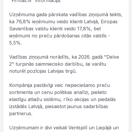
"Firmas.lv" informācija.
Uzņēmuma gada pārskata vadības ziņojumā teikts,
ka 76,8% ieņēmumu veido klienti Latvijā, Eiropas
Savienības valstu klienti veido 17,8%, bet
ieņēmumi no preču pārdošanas citās valstīs -
5,5%.
Vadības ziņojumā norādīts, ka 2026. gadā "Delve
2" turpinās saimniecisko darbību, lai varētu
noturēt pozīcijas Latvijas tirgū.
Kompānija pastāvīgi veic nepieciešamo preču
sortimenta un cenu politikas analīzi, pielieto
elastīgu atlaižu sistēmu, rīko akcijas un piedalās
izstādēs Latvijā, piesaistot jaunus sadarbības
partnerus.
Uzņēmumam ir divi veikali Ventspilī un Liepājā un