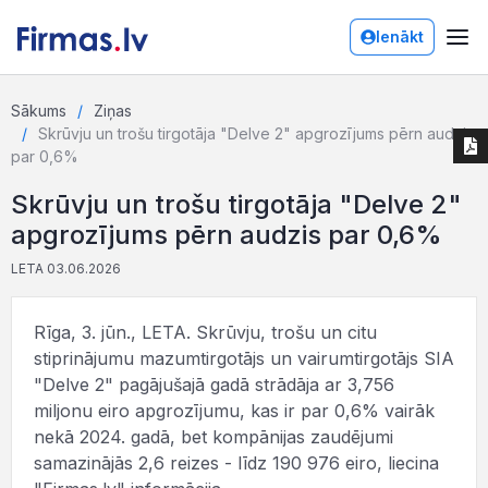
Ienākt
Sākums
Ziņas
Skrūvju un trošu tirgotāja "Delve 2" apgrozījums pērn audzis
par 0,6%
Skrūvju un trošu tirgotāja "Delve 2"
apgrozījums pērn audzis par 0,6%
LETA 03.06.2026
Rīga, 3. jūn., LETA. Skrūvju, trošu un citu
stiprinājumu mazumtirgotājs un vairumtirgotājs SIA
"Delve 2" pagājušajā gadā strādāja ar 3,756
miljonu eiro apgrozījumu, kas ir par 0,6% vairāk
nekā 2024. gadā, bet kompānijas zaudējumi
samazinājās 2,6 reizes - līdz 190 976 eiro, liecina