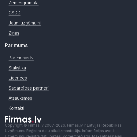
Zemesgrāmata
CSDD
Jauni uzņēmumi
Ziņas
Par mums
Par Firmas.lv
Statistika
Licences
Sadarbības partneri
Atsauksmes
Kontakti
Copyright © Firmas.lv 2007-2026. Firmas.lv ir Latvijas Republikas
Uzņēmumu Reģistra datu atkalizmantotājs. Informācijas avoti:
Uzņēmumu reģistra datu bāzes, Komercreģistrs, Maksātnespējas