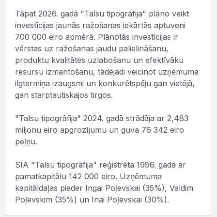
Tāpat 2026. gadā "Talsu tipogrāfija" plāno veikt
investīcijas jaunās ražošanas iekārtās aptuveni
700 000 eiro apmērā. Plānotās investīcijas ir
vērstas uz ražošanas jaudu palielināšanu,
produktu kvalitātes uzlabošanu un efektīvāku
resursu izmantošanu, tādējādi veicinot uzņēmuma
ilgtermiņa izaugsmi un konkurētspēju gan vietējā,
gan starptautiskajos tirgos.
"Talsu tipogrāfija" 2024. gadā strādāja ar 2,483
miljonu eiro apgrozījumu un guva 76 342 eiro
peļņu.
SIA "Talsu tipogrāfija" reģistrēta 1996. gadā ar
pamatkapitālu 142 000 eiro. Uzņēmuma
kapitāldaļas pieder Ingai Poļevskai (35%), Valdim
Poļevskim (35%) un Inai Poļevskai (30%).