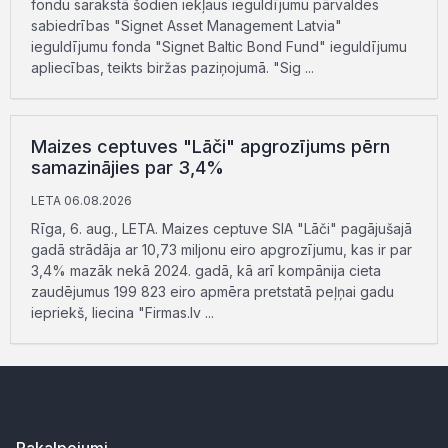
fondu sarakstā šodien iekļaus ieguldījumu pārvaldes
sabiedrības "Signet Asset Management Latvia"
ieguldījumu fonda "Signet Baltic Bond Fund" ieguldījumu
apliecības, teikts biržas paziņojumā. "Sig ...
Maizes ceptuves "Lāči" apgrozījums pērn
samazinājies par 3,4%
LETA 06.08.2026
Rīga, 6. aug., LETA. Maizes ceptuve SIA "Lāči" pagājušajā
gadā strādāja ar 10,73 miljonu eiro apgrozījumu, kas ir par
3,4% mazāk nekā 2024. gadā, kā arī kompānija cieta
zaudējumus 199 823 eiro apmēra pretstatā peļņai gadu
iepriekš, liecina "Firmas.lv ...