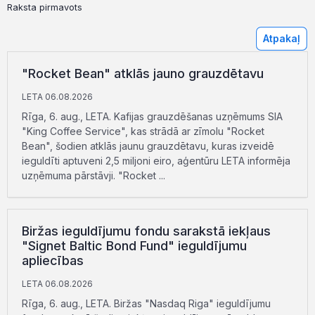
Raksta pirmavots
Atpakaļ
"Rocket Bean" atklās jauno grauzdētavu
LETA 06.08.2026
Rīga, 6. aug., LETA. Kafijas grauzdēšanas uzņēmums SIA
"King Coffee Service", kas strādā ar zīmolu "Rocket
Bean", šodien atklās jaunu grauzdētavu, kuras izveidē
ieguldīti aptuveni 2,5 miljoni eiro, aģentūru LETA informēja
uzņēmuma pārstāvji. "Rocket ...
Biržas ieguldījumu fondu sarakstā iekļaus
"Signet Baltic Bond Fund" ieguldījumu
apliecības
LETA 06.08.2026
Rīga, 6. aug., LETA. Biržas "Nasdaq Riga" ieguldījumu