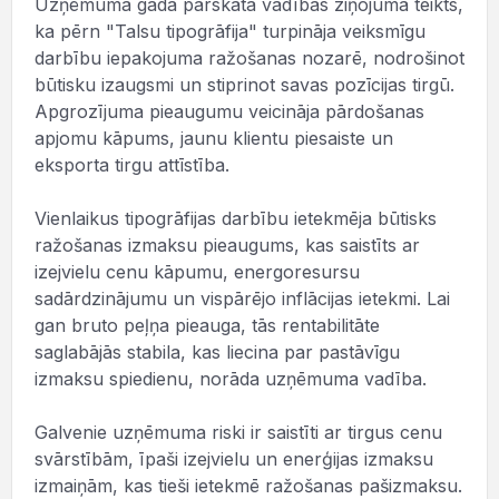
Uzņēmuma gada pārskata vadības ziņojumā teikts,
ka pērn "Talsu tipogrāfija" turpināja veiksmīgu
darbību iepakojuma ražošanas nozarē, nodrošinot
būtisku izaugsmi un stiprinot savas pozīcijas tirgū.
Apgrozījuma pieaugumu veicināja pārdošanas
apjomu kāpums, jaunu klientu piesaiste un
eksporta tirgu attīstība.
Vienlaikus tipogrāfijas darbību ietekmēja būtisks
ražošanas izmaksu pieaugums, kas saistīts ar
izejvielu cenu kāpumu, energoresursu
sadārdzinājumu un vispārējo inflācijas ietekmi. Lai
gan bruto peļņa pieauga, tās rentabilitāte
saglabājās stabila, kas liecina par pastāvīgu
izmaksu spiedienu, norāda uzņēmuma vadība.
Galvenie uzņēmuma riski ir saistīti ar tirgus cenu
svārstībām, īpaši izejvielu un enerģijas izmaksu
izmaiņām, kas tieši ietekmē ražošanas pašizmaksu.