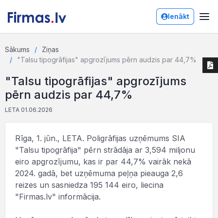
Ienākt
Sākums
Ziņas
"Talsu tipogrāfijas" apgrozījums pērn audzis par 44,7%
"Talsu tipogrāfijas" apgrozījums
pērn audzis par 44,7%
LETA 01.06.2026
Rīga, 1. jūn., LETA. Poligrāfijas uzņēmums SIA
"Talsu tipogrāfija" pērn strādāja ar 3,594 miljonu
eiro apgrozījumu, kas ir par 44,7% vairāk nekā
2024. gadā, bet uzņēmuma peļņa pieauga 2,6
reizes un sasniedza 195 144 eiro, liecina
"Firmas.lv" informācija.