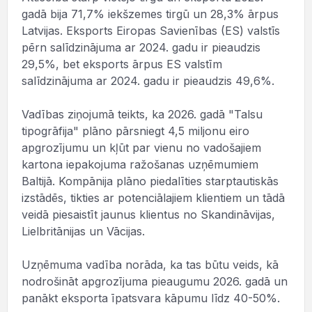
gadā bija 71,7% iekšzemes tirgū un 28,3% ārpus
Latvijas. Eksports Eiropas Savienības (ES) valstīs
pērn salīdzinājuma ar 2024. gadu ir pieaudzis
29,5%, bet eksports ārpus ES valstīm
salīdzinājuma ar 2024. gadu ir pieaudzis 49,6%.
Vadības ziņojumā teikts, ka 2026. gadā "Talsu
tipogrāfija" plāno pārsniegt 4,5 miljonu eiro
apgrozījumu un kļūt par vienu no vadošajiem
kartona iepakojuma ražošanas uzņēmumiem
Baltijā. Kompānija plāno piedalīties starptautiskās
izstādēs, tikties ar potenciālajiem klientiem un tādā
veidā piesaistīt jaunus klientus no Skandināvijas,
Lielbritānijas un Vācijas.
Uzņēmuma vadība norāda, ka tas būtu veids, kā
nodrošināt apgrozījuma pieaugumu 2026. gadā un
panākt eksporta īpatsvara kāpumu līdz 40-50%.