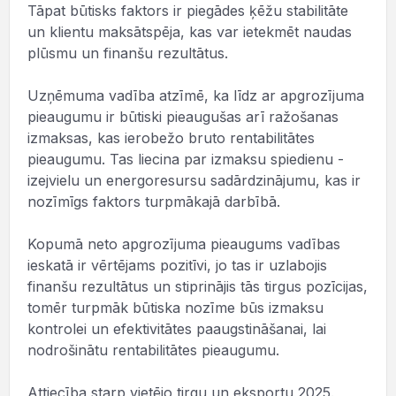
Tāpat būtisks faktors ir piegādes ķēžu stabilitāte
un klientu maksātspēja, kas var ietekmēt naudas
plūsmu un finanšu rezultātus.
Uzņēmuma vadība atzīmē, ka līdz ar apgrozījuma
pieaugumu ir būtiski pieaugušas arī ražošanas
izmaksas, kas ierobežo bruto rentabilitātes
pieaugumu. Tas liecina par izmaksu spiedienu -
izejvielu un energoresursu sadārdzinājumu, kas ir
nozīmīgs faktors turpmākajā darbībā.
Kopumā neto apgrozījuma pieaugums vadības
ieskatā ir vērtējams pozitīvi, jo tas ir uzlabojis
finanšu rezultātus un stiprinājis tās tirgus pozīcijas,
tomēr turpmāk būtiska nozīme būs izmaksu
kontrolei un efektivitātes paaugstināšanai, lai
nodrošinātu rentabilitātes pieaugumu.
Attiecība starp vietējo tirgu un eksportu 2025.