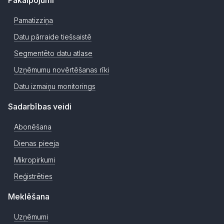
Pakalpojumi
Pamatizziņa
Datu pārraide tiešsaistē
Segmentēto datu atlase
Uzņēmumu novērtēšanas rīki
Datu izmaiņu monitorings
Sadarbības veidi
Abonēšana
Dienas pieeja
Mikropirkumi
Reģistrēties
Meklēšana
Uzņēmumi