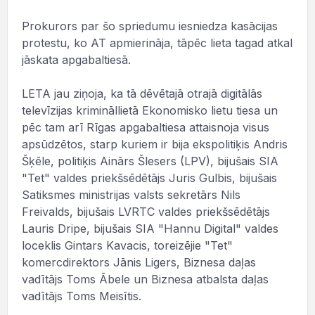
Prokurors par šo spriedumu iesniedza kasācijas
protestu, ko AT apmierināja, tāpēc lieta tagad atkal
jāskata apgabaltiesā.
LETA jau ziņoja, ka tā dēvētajā otrajā digitālās
televīzijas krimināllietā Ekonomisko lietu tiesa un
pēc tam arī Rīgas apgabaltiesa attaisnoja visus
apsūdzētos, starp kuriem ir bija ekspolitiķis Andris
Šķēle, politiķis Ainārs Šlesers (LPV), bijušais SIA
"Tet" valdes priekšsēdētājs Juris Gulbis, bijušais
Satiksmes ministrijas valsts sekretārs Nils
Freivalds, bijušais LVRTC valdes priekšsēdētājs
Lauris Dripe, bijušais SIA "Hannu Digital" valdes
loceklis Gintars Kavacis, toreizējie "Tet"
komercdirektors Jānis Ligers, Biznesa daļas
vadītājs Toms Ābele un Biznesa atbalsta daļas
vadītājs Toms Meisītis.