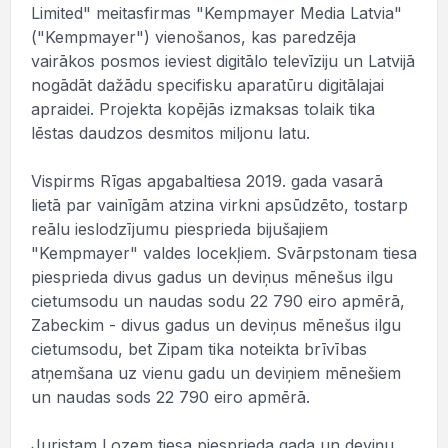
Limited" meitasfirmas "Kempmayer Media Latvia"
("Kempmayer") vienošanos, kas paredzēja
vairākos posmos ieviest digitālo televīziju un Latvijā
nogādāt dažādu specifisku aparatūru digitālajai
apraidei. Projekta kopējās izmaksas tolaik tika
lēstas daudzos desmitos miljonu latu.
Vispirms Rīgas apgabaltiesa 2019. gada vasarā
lietā par vainīgām atzina virkni apsūdzēto, tostarp
reālu ieslodzījumu piesprieda bijušajiem
"Kempmayer" valdes locekļiem. Svārpstonam tiesa
piesprieda divus gadus un deviņus mēnešus ilgu
cietumsodu un naudas sodu 22 790 eiro apmērā,
Zabeckim - divus gadus un deviņus mēnešus ilgu
cietumsodu, bet Zipam tika noteikta brīvības
atņemšana uz vienu gadu un deviņiem mēnešiem
un naudas sods 22 790 eiro apmērā.
Juristam Lozem tiesa piesprieda gada un deviņu