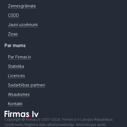
Zemesgrāmata
CSDD
Jauni uzņēmumi
Ziņas
Par mums
Par Firmas.lv
Statistika
Licences
Sadarbības partneri
Atsauksmes
Kontakti
Copyright © Firmas.lv 2007-2026. Firmas.lv ir Latvijas Republikas
Uzņēmumu Reģistra datu atkalizmantotājs. Informācijas avoti: