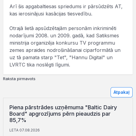
Arī šis apgabaltiesas spriedums ir pārsūdzēts AT,
kas ierosinājusi kasācijas tiesvedību.
Otrajā lietā apsūdzētajām personām inkriminēti
nodarījumi 2008. un 2009. gadā, kad Satiksmes
ministrija organizēja konkursu TV programmu
zemes apraides nodrošināšanai ciparformātā un
uz tā pamata starp "Tet", "Hannu Digital" un
LVRTC tika noslēgti līgumi.
Raksta pirmavots
Atpakaļ
Piena pārstrādes uzņēmuma "Baltic Dairy
Board" apgrozījums pērn pieaudzis par
85,7%
LETA 07.08.2026