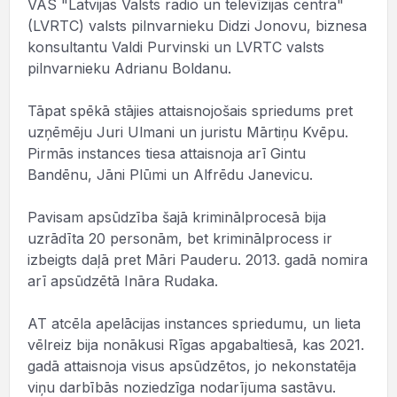
VAS "Latvijas Valsts radio un televīzijas centra"
(LVRTC) valsts pilnvarnieku Didzi Jonovu, biznesa
konsultantu Valdi Purvinski un LVRTC valsts
pilnvarnieku Adrianu Boldanu.
Tāpat spēkā stājies attaisnojošais spriedums pret
uzņēmēju Juri Ulmani un juristu Mārtiņu Kvēpu.
Pirmās instances tiesa attaisnoja arī Gintu
Bandēnu, Jāni Plūmi un Alfrēdu Janevicu.
Pavisam apsūdzība šajā kriminālprocesā bija
uzrādīta 20 personām, bet kriminālprocess ir
izbeigts daļā pret Māri Pauderu. 2013. gadā nomira
arī apsūdzētā Ināra Rudaka.
AT atcēla apelācijas instances spriedumu, un lieta
vēlreiz bija nonākusi Rīgas apgabaltiesā, kas 2021.
gadā attaisnoja visus apsūdzētos, jo nekonstatēja
viņu darbībās noziedzīga nodarījuma sastāvu.