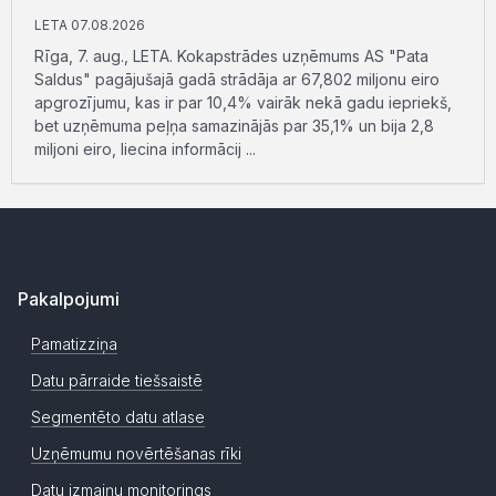
LETA 07.08.2026
Rīga, 7. aug., LETA. Kokapstrādes uzņēmums AS "Pata
Saldus" pagājušajā gadā strādāja ar 67,802 miljonu eiro
apgrozījumu, kas ir par 10,4% vairāk nekā gadu iepriekš,
bet uzņēmuma peļņa samazinājās par 35,1% un bija 2,8
miljoni eiro, liecina informācij ...
Pakalpojumi
Pamatizziņa
Datu pārraide tiešsaistē
Segmentēto datu atlase
Uzņēmumu novērtēšanas rīki
Datu izmaiņu monitorings