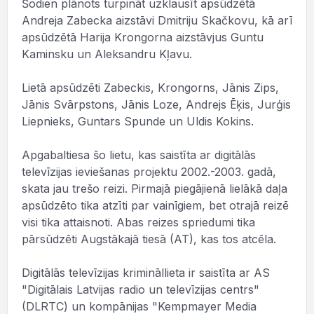
Šodien plānots turpināt uzklausīt apsūdzētā
Andreja Zabecka aizstāvi Dmitriju Skačkovu, kā arī
apsūdzētā Harija Krongorna aizstāvjus Guntu
Kaminsku un Aleksandru Kļavu.
Lietā apsūdzēti Zabeckis, Krongorns, Jānis Zips,
Jānis Svārpstons, Jānis Loze, Andrejs Ēķis, Jurģis
Liepnieks, Guntars Spunde un Uldis Kokins.
Apgabaltiesa šo lietu, kas saistīta ar digitālās
televīzijas ieviešanas projektu 2002.-2003. gadā,
skata jau trešo reizi. Pirmajā piegājienā lielākā daļa
apsūdzēto tika atzīti par vainīgiem, bet otrajā reizē
visi tika attaisnoti. Abas reizes spriedumi tika
pārsūdzēti Augstākajā tiesā (AT), kas tos atcēla.
Digitālās televīzijas krimināllieta ir saistīta ar AS
"Digitālais Latvijas radio un televīzijas centrs"
(DLRTC) un kompānijas "Kempmayer Media