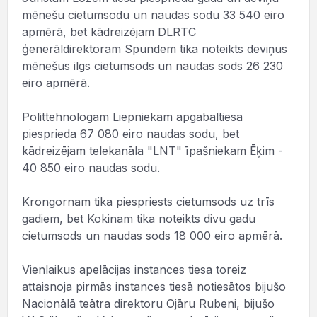
mēnešu cietumsodu un naudas sodu 33 540 eiro
apmērā, bet kādreizējam DLRTC
ģenerāldirektoram Spundem tika noteikts deviņus
mēnešus ilgs cietumsods un naudas sods 26 230
eiro apmērā.
Polittehnologam Liepniekam apgabaltiesa
piesprieda 67 080 eiro naudas sodu, bet
kādreizējam telekanāla "LNT" īpašniekam Ēķim -
40 850 eiro naudas sodu.
Krongornam tika piespriests cietumsods uz trīs
gadiem, bet Kokinam tika noteikts divu gadu
cietumsods un naudas sods 18 000 eiro apmērā.
Vienlaikus apelācijas instances tiesa toreiz
attaisnoja pirmās instances tiesā notiesātos bijušo
Nacionālā teātra direktoru Ojāru Rubeni, bijušo