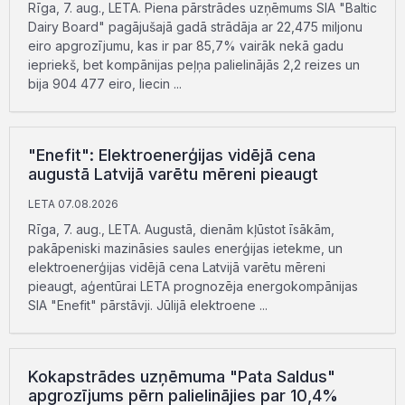
Rīga, 7. aug., LETA. Piena pārstrādes uzņēmums SIA "Baltic
Dairy Board" pagājušajā gadā strādāja ar 22,475 miljonu
eiro apgrozījumu, kas ir par 85,7% vairāk nekā gadu
iepriekš, bet kompānijas peļņa palielinājās 2,2 reizes un
bija 904 477 eiro, liecin ...
"Enefit": Elektroenerģijas vidējā cena
augustā Latvijā varētu mēreni pieaugt
LETA 07.08.2026
Rīga, 7. aug., LETA. Augustā, dienām kļūstot īsākām,
pakāpeniski mazināsies saules enerģijas ietekme, un
elektroenerģijas vidējā cena Latvijā varētu mēreni
pieaugt, aģentūrai LETA prognozēja energokompānijas
SIA "Enefit" pārstāvji. Jūlijā elektroene ...
Kokapstrādes uzņēmuma "Pata Saldus"
apgrozījums pērn palielinājies par 10,4%