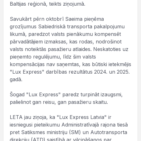
Baltijas reģionā, teikts ziņojumā.
Savukārt pērn oktobrī Saeima pieņēma
grozījumus Sabiedriskā transporta pakalpojumu
likumā, paredzot valsts pienākumu kompensēt
pārvadātājiem izmaksas, kas rodas, nodrošinot
valsts noteiktās pasažieru atlaides. Neskatoties uz
pieņemto regulējumu, līdz šim valsts
kompensācijas nav saņemtas, kas būtiski ietekmējis
"Lux Express" darbības rezultātus 2024. un 2025.
gadā.
Šogad "Lux Express" paredz turpināt izaugsmi,
palielinot gan reisu, gan pasažieru skaitu.
LETA jau ziņoja, ka "Lux Express Latvia" ir
iesniegusi pieteikumu Administratīvajā rajona tiesā
pret Satiksmes ministriju (SM) un Autotransporta
direkciju (ATD) saistībā ar vilcināšanos par