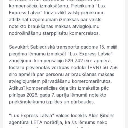
kompensāciju izmaksāšanu. Pieteikumā "Lux
Express Latvia" lūdz uzlikt valstij pienākumu
atlīdzināt uzņēmumam izmaksas par valsts
noteikto braukšanas maksas atvieglojumu
nodrošināšanu starppilsētu komercreisos.
Savukārt Sabiedriskā transporta padome 15. maijā
pieņēma lēmumu izmaksāt "Lux Express Latvia"
zaudējumu kompensāciju 529 742 eiro apmērā,
tostarp pievienotās vērtības nodokli (PVN) 56 758
eiro apmērā par personu ar braukšanas maksas
atvieglojumiem pārvadāšanu komercmaršrutos.
Atlikusī kompensācijas daļa tiks izmaksāta pēc
pilnīgas 2026. gada 7. aprīļa lēmumā noteikto
priekšnoteikumu izpildes un pārbaudes.
"Lux Express Latvia" valdes loceklis Aldis Ķibēns
aģentūrai LETA norādīja, ka šis lēmums neko