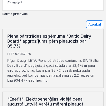
Estonia".
Raksta pirmavots
Atpakaļ
Piena pārstrādes uzņēmuma "Baltic Dairy
Board" apgrozījums pērn pieaudzis par
85,7%
LETA 07.08.2026
Rīga, 7. aug., LETA. Piena pārstrādes uzņēmums SIA "Baltic
Dairy Board" pagājušajā gadā strādāja ar 22,475 miljonu
eiro apgrozījumu, kas ir par 85,7% vairāk nekā gadu
iepriekš, bet kompānijas peļņa palielinājās 2,2 reizes un
bija 904 477 eiro, liecin ...
"Enefit": Elektroenerģijas vidējā cena
augustā Latvijā varētu mēreni pieaugt