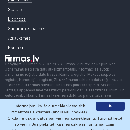
Statistika
Licences
Sadarbības partneri
Atsauksmes
Kontakti
Copyright © Firmas.lv 2007-2026. Firmas.lv ir Latvijas Republikas
Uzņēmumu Reģistra datu atkalizmantotājs. Informācijas avoti:
Uzņēmumu reģistra datu bāzes, Komercreģistrs, Maksātnespējas
reģistrs, Komercķīlu reģistrs, ZL uzņēmumu faktisko datu reģistrs, u.c..
Informācijai ir izziņas raksturs, un tai nav juridiska spēka. Sistēmas
lietotājs apņemas ievērot Fizisko personu datu aizsardzības likumu un
Autortiesību likumu. Firmas.lv nenes atbildību par darbībām vai
lēmumiem, kas balstīti uz saņemto pakalpojumu. Lietotājam aizliegts
Informējam, ka šajā tīmekļa vietnē tiek
✖
izmantot jebkādas automatizētas sistēmas vai iekārtas (robotus)
piekļuvei sistēmai bez rakstiskas saskaņošanas ar Firmas.lv. Galvenā
izmantotas sīkdatnes (angļu val. cookies).
redaktore: Ingūna Pempere.
Sīkdatne uzkrāj datus par vietnes apmeklējumu. Turpinot lietot
Lietošanas noteikumi
Privātuma politika
Norēķini ar
šo vietni, Jūs piekrītat, ka mēs uzkrāsim un izmantosim