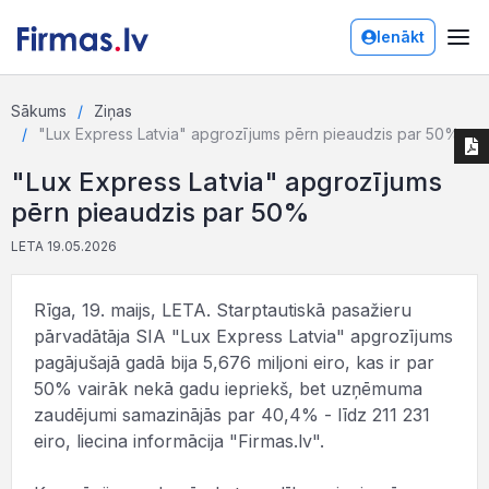
Ienākt
Sākums
Ziņas
"Lux Express Latvia" apgrozījums pērn pieaudzis par 50%
"Lux Express Latvia" apgrozījums
pērn pieaudzis par 50%
LETA 19.05.2026
Rīga, 19. maijs, LETA. Starptautiskā pasažieru
pārvadātāja SIA "Lux Express Latvia" apgrozījums
pagājušajā gadā bija 5,676 miljoni eiro, kas ir par
50% vairāk nekā gadu iepriekš, bet uzņēmuma
zaudējumi samazinājās par 40,4% - līdz 211 231
eiro, liecina informācija "Firmas.lv".