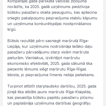
Kompānijas gada pārskata vadības ziņojumā
norādīts, ka 2025. gadā uzņēmums piedzīvoja
būtisku pasažieru skaita pieaugumu, kas apliecina
sniegto pakalpojumu pieprasījuma stabilu kāpumu
un uzņēmuma konkurētspējas nostiprināšanos
tirgū.
Būtiski rezultāti pērn sasniegti maršrutā Rīga-
Liepāja, kur uzņēmums nodrošināja lielāko daļu
pasažieru pārvadājumu starp visām maršruta
pieturām. Vienlaikus, izvērtējot maršrutu
ekonomisko efektivitāti, 2025. gada sākumā tika
pieņemts lēmums slēgt maršrutu Rīga-Rīgas
lidosta, jo pieprasījuma līmenis nebija pietiekams.
Turpinot attīstīt starptautisko darbību, 2025. gada
jūnijā tika atklāts jauns maršruts Rīga-Klaipēda,
kas piesaistīja būtisku papildu pasažieru plūsmu
un paplašināja uzņēmuma darbības ģeogrāfiju