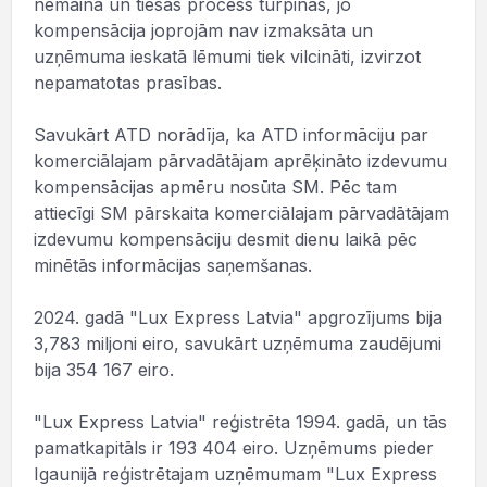
nemaina un tiesas process turpinās, jo
kompensācija joprojām nav izmaksāta un
uzņēmuma ieskatā lēmumi tiek vilcināti, izvirzot
nepamatotas prasības.
Savukārt ATD norādīja, ka ATD informāciju par
komerciālajam pārvadātājam aprēķināto izdevumu
kompensācijas apmēru nosūta SM. Pēc tam
attiecīgi SM pārskaita komerciālajam pārvadātājam
izdevumu kompensāciju desmit dienu laikā pēc
minētās informācijas saņemšanas.
2024. gadā "Lux Express Latvia" apgrozījums bija
3,783 miljoni eiro, savukārt uzņēmuma zaudējumi
bija 354 167 eiro.
"Lux Express Latvia" reģistrēta 1994. gadā, un tās
pamatkapitāls ir 193 404 eiro. Uzņēmums pieder
Igaunijā reģistrētajam uzņēmumam "Lux Express