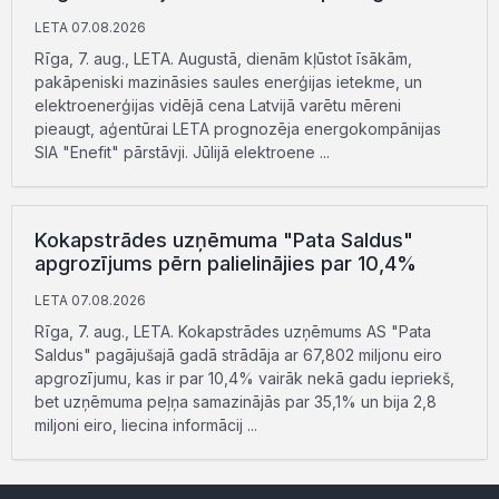
LETA 07.08.2026
Rīga, 7. aug., LETA. Augustā, dienām kļūstot īsākām,
pakāpeniski mazināsies saules enerģijas ietekme, un
elektroenerģijas vidējā cena Latvijā varētu mēreni
pieaugt, aģentūrai LETA prognozēja energokompānijas
SIA "Enefit" pārstāvji. Jūlijā elektroene ...
Kokapstrādes uzņēmuma "Pata Saldus"
apgrozījums pērn palielinājies par 10,4%
LETA 07.08.2026
Rīga, 7. aug., LETA. Kokapstrādes uzņēmums AS "Pata
Saldus" pagājušajā gadā strādāja ar 67,802 miljonu eiro
apgrozījumu, kas ir par 10,4% vairāk nekā gadu iepriekš,
bet uzņēmuma peļņa samazinājās par 35,1% un bija 2,8
miljoni eiro, liecina informācij ...