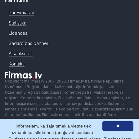
Par mums
Par Firmas.lv
Statistika
Licences
Sadarbības partneri
Atsauksmes
Kontakti
Copyright © Firmas.lv 2007-2026. Firmas.lv ir Latvijas Republikas
Uzņēmumu Reģistra datu atkalizmantotājs. Informācijas avoti:
Uzņēmumu reģistra datu bāzes, Komercreģistrs, Maksātnespējas
reģistrs, Komercķīlu reģistrs, ZL uzņēmumu faktisko datu reģistrs, u.c..
Informācijai ir izziņas raksturs, un tai nav juridiska spēka. Sistēmas
lietotājs apņemas ievērot Fizisko personu datu aizsardzības likumu un
Autortiesību likumu. Firmas.lv nenes atbildību par darbībām vai
lēmumiem, kas balstīti uz saņemto pakalpojumu. Lietotājam aizliegts
Informējam, ka šajā tīmekļa vietnē tiek
✖
izmantot jebkādas automatizētas sistēmas vai iekārtas (robotus)
piekļuvei sistēmai bez rakstiskas saskaņošanas ar Firmas.lv. Galvenā
izmantotas sīkdatnes (angļu val. cookies).
redaktore: Ingūna Pempere.