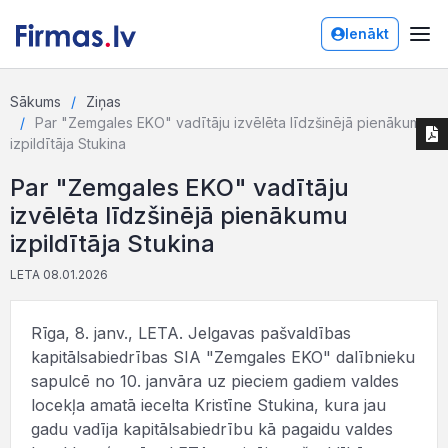
Ienākt
Sākums
Ziņas
Par "Zemgales EKO" vadītāju izvēlēta līdzšinējā pienākumu
izpildītāja Stukina
Par "Zemgales EKO" vadītāju
izvēlēta līdzšinējā pienākumu
izpildītāja Stukina
LETA 08.01.2026
Rīga, 8. janv., LETA. Jelgavas pašvaldības
kapitālsabiedrības SIA "Zemgales EKO" dalībnieku
sapulcē no 10. janvāra uz pieciem gadiem valdes
locekļa amatā iecelta Kristīne Stukina, kura jau
gadu vadīja kapitālsabiedrību kā pagaidu valdes