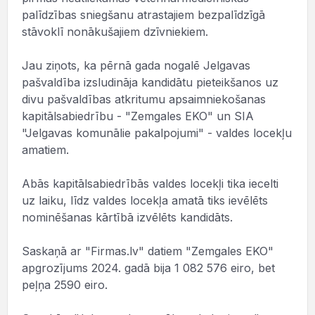
palīdzības sniegšanu atrastajiem bezpalīdzīgā
stāvoklī nonākušajiem dzīvniekiem.
Jau ziņots, ka pērnā gada nogalē Jelgavas
pašvaldība izsludināja kandidātu pieteikšanos uz
divu pašvaldības atkritumu apsaimniekošanas
kapitālsabiedrību - "Zemgales EKO" un SIA
"Jelgavas komunālie pakalpojumi" - valdes locekļu
amatiem.
Abās kapitālsabiedrībās valdes locekļi tika iecelti
uz laiku, līdz valdes locekļa amatā tiks ievēlēts
nominēšanas kārtībā izvēlēts kandidāts.
Saskaņā ar "Firmas.lv" datiem "Zemgales EKO"
apgrozījums 2024. gadā bija 1 082 576 eiro, bet
peļņa 2590 eiro.