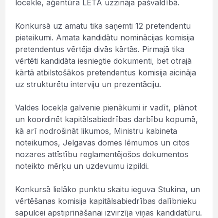
locekle, aģentūra LETA uzzināja pašvaldībā.
Konkursā uz amatu tika saņemti 12 pretendentu
pieteikumi. Amata kandidātu nominācijas komisija
pretendentus vērtēja divās kārtās. Pirmajā tika
vērtēti kandidāta iesniegtie dokumenti, bet otrajā
kārtā atbilstošākos pretendentus komisija aicināja
uz strukturētu interviju un prezentāciju.
Valdes locekļa galvenie pienākumi ir vadīt, plānot
un koordinēt kapitālsabiedrības darbību kopumā,
kā arī nodrošināt likumos, Ministru kabineta
noteikumos, Jelgavas domes lēmumos un citos
nozares attīstību reglamentējošos dokumentos
noteikto mērķu un uzdevumu izpildi.
Konkursā lielāko punktu skaitu ieguva Stukina, un
vērtēšanas komisija kapitālsabiedrības dalībnieku
sapulcei apstiprināšanai izvirzīja viņas kandidatūru.