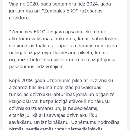
Viņa no 2020. gada septembra līdz 2024. gada
jūnijam bija arī "Zemgales EKO" ražošanas
direktore.
"Zemgales EKO" Jelgavā apsaimnieko dalīto
atkritumu vākšanas laukumus, kā arī sabiedriskās
stacionārās tualetes. Tāpat uzņēmums nodrošina
nelegālo izgāztuvju likvidēšanu pilsētā, kā arī
organizē Lielo talku pilsētā un realizē izglītojošus
pasākumus iedzīvotājiem.
Kopš 2019. gada uzņēmums pilda arī Dzīvnieku
aizsardzības likumā noteiktās pašvaldības
funkcijas dzīvnieku labturības jomā un organizē
klaiņojošu vai bezpalīdzīgā stāvoklī nonākušu
dzīvnieku izķeršanu un, ja nepieciešams,
eitanāziju, kā arī savvaļas dzīvnieku līķu
savākšanu un iznīcināšanu. Uzņēmums nodrošina
pirmās neatliekamās veterinārmedicīniskās