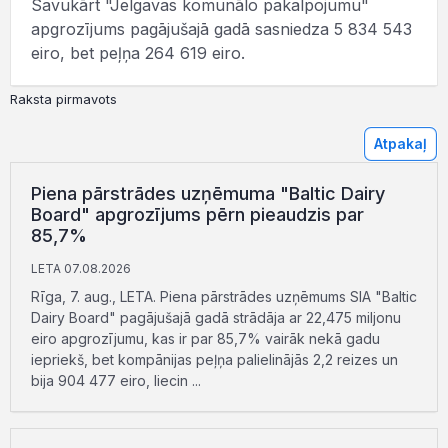
Savukārt "Jelgavas komunālo pakalpojumu"
apgrozījums pagājušajā gadā sasniedza 5 834 543
eiro, bet peļņa 264 619 eiro.
Raksta pirmavots
Atpakaļ
Piena pārstrādes uzņēmuma "Baltic Dairy
Board" apgrozījums pērn pieaudzis par
85,7%
LETA 07.08.2026
Rīga, 7. aug., LETA. Piena pārstrādes uzņēmums SIA "Baltic
Dairy Board" pagājušajā gadā strādāja ar 22,475 miljonu
eiro apgrozījumu, kas ir par 85,7% vairāk nekā gadu
iepriekš, bet kompānijas peļņa palielinājās 2,2 reizes un
bija 904 477 eiro, liecin ...