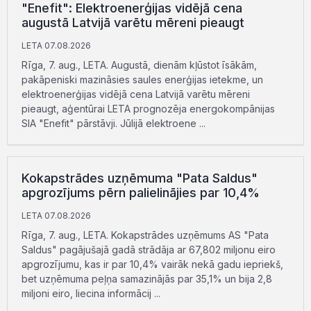
"Enefit": Elektroenerģijas vidējā cena
augustā Latvijā varētu mēreni pieaugt
LETA 07.08.2026
Rīga, 7. aug., LETA. Augustā, dienām kļūstot īsākām,
pakāpeniski mazināsies saules enerģijas ietekme, un
elektroenerģijas vidējā cena Latvijā varētu mēreni
pieaugt, aģentūrai LETA prognozēja energokompānijas
SIA "Enefit" pārstāvji. Jūlijā elektroene ...
Kokapstrādes uzņēmuma "Pata Saldus"
apgrozījums pērn palielinājies par 10,4%
LETA 07.08.2026
Rīga, 7. aug., LETA. Kokapstrādes uzņēmums AS "Pata
Saldus" pagājušajā gadā strādāja ar 67,802 miljonu eiro
apgrozījumu, kas ir par 10,4% vairāk nekā gadu iepriekš,
bet uzņēmuma peļņa samazinājās par 35,1% un bija 2,8
miljoni eiro, liecina informācij ...