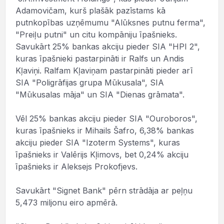
Adamovičam, kurš plašāk pazīstams kā
putnkopības uzņēmumu "Alūksnes putnu ferma",
"Preiļu putni" un citu kompāniju īpašnieks.
Savukārt 25% bankas akciju pieder SIA "HPI 2",
kuras īpašnieki pastarpināti ir Ralfs un Andis
Kļaviņi. Ralfam Kļaviņam pastarpināti pieder arī
SIA "Poligrāfijas grupa Mūkusala", SIA
"Mūkusalas māja" un SIA "Dienas grāmata".
Vēl 25% bankas akciju pieder SIA "Ouroboros",
kuras īpašnieks ir Mihails Šafro, 6,38% bankas
akciju pieder SIA "Izoterm Systems", kuras
īpašnieks ir Valērijs Kļimovs, bet 0,24% akciju
īpašnieks ir Aleksejs Prokofjevs.
Savukārt "Signet Bank" pērn strādāja ar peļņu
5,473 miljonu eiro apmērā.