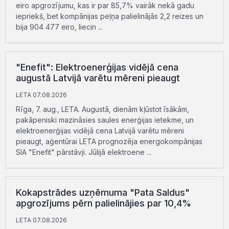
eiro apgrozījumu, kas ir par 85,7% vairāk nekā gadu
iepriekš, bet kompānijas peļņa palielinājās 2,2 reizes un
bija 904 477 eiro, liecin ...
"Enefit": Elektroenerģijas vidējā cena
augustā Latvijā varētu mēreni pieaugt
LETA 07.08.2026
Rīga, 7. aug., LETA. Augustā, dienām kļūstot īsākām,
pakāpeniski mazināsies saules enerģijas ietekme, un
elektroenerģijas vidējā cena Latvijā varētu mēreni
pieaugt, aģentūrai LETA prognozēja energokompānijas
SIA "Enefit" pārstāvji. Jūlijā elektroene ...
Kokapstrādes uzņēmuma "Pata Saldus"
apgrozījums pērn palielinājies par 10,4%
LETA 07.08.2026