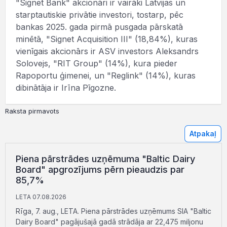
"Signet Bank" akcionāri ir vairāki Latvijas un
starptautiskie privātie investori, tostarp, pēc
bankas 2025. gada pirmā pusgada pārskatā
minētā, "Signet Acquisition III" (18,84%), kuras
vienīgais akcionārs ir ASV investors Aleksandrs
Solovejs, "RIT Group" (14%), kura pieder
Rapoportu ģimenei, un "Reglink" (14%), kuras
dibinātāja ir Irīna Pīgozne.
Raksta pirmavots
Atpakaļ
Piena pārstrādes uzņēmuma "Baltic Dairy
Board" apgrozījums pērn pieaudzis par
85,7%
LETA 07.08.2026
Rīga, 7. aug., LETA. Piena pārstrādes uzņēmums SIA "Baltic
Dairy Board" pagājušajā gadā strādāja ar 22,475 miljonu