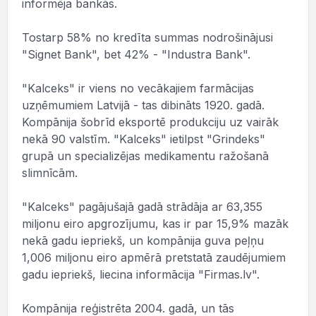
informēja bankās.
Tostarp 58% no kredīta summas nodrošinājusi
"Signet Bank", bet 42% - "Industra Bank".
"Kalceks" ir viens no vecākajiem farmācijas
uzņēmumiem Latvijā - tas dibināts 1920. gadā.
Kompānija šobrīd eksportē produkciju uz vairāk
nekā 90 valstīm. "Kalceks" ietilpst "Grindeks"
grupā un specializējas medikamentu ražošanā
slimnīcām.
"Kalceks" pagājušajā gadā strādāja ar 63,355
miljonu eiro apgrozījumu, kas ir par 15,9% mazāk
nekā gadu iepriekš, un kompānija guva peļņu
1,006 miljonu eiro apmērā pretstatā zaudējumiem
gadu iepriekš, liecina informācija "Firmas.lv".
Kompānija reģistrēta 2004. gadā, un tās