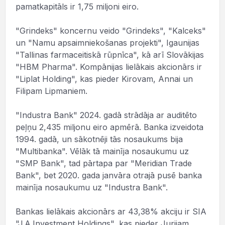
pamatkapitāls ir 1,75 miljoni eiro.
"Grindeks" koncernu veido "Grindeks", "Kalceks"
un "Namu apsaimniekošanas projekti", Igaunijas
"Tallinas farmaceitiskā rūpnīca", kā arī Slovākijas
"HBM Pharma". Kompānijas lielākais akcionārs ir
"Liplat Holding", kas pieder Kirovam, Annai un
Filipam Lipmaniem.
"Industra Bank" 2024. gadā strādāja ar auditēto
peļņu 2,435 miljonu eiro apmērā. Banka izveidota
1994. gadā, un sākotnēji tās nosaukums bija
"Multibanka". Vēlāk tā mainīja nosaukumu uz
"SMP Bank", tad pārtapa par "Meridian Trade
Bank", bet 2020. gada janvāra otrajā pusē banka
mainīja nosaukumu uz "Industra Bank".
Bankas lielākais akcionārs ar 43,38% akciju ir SIA
"J.A.Investment Holdings", kas pieder Jurijam