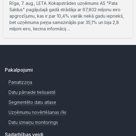
Rīga, 7. aug., LETA. Kokapstrādes uzņēmums AS "Pata
Saldus" pagājušajā gadā strādāja ar 67,802 miljonu eiro
apgrozījumu, kas ir par 10,4% vairāk nekā gadu iepriekš,
bet uzņēmuma peļņa samazinājās par 35,1% un bija 2,8
miljoni eiro, liecina informācij ...
Pakalpojumi
Pamatizziņa
Datu pārraide tiešsaistē
Segmentēto datu atlase
Uzņēmumu novērtēšanas rīki
Datu izmaiņu monitorings
Sadarbības veidi