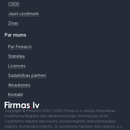
CSDD
Jauni uzņēmumi
Ziņas
Par mums
Par Firmas.lv
Statistika
Licences
Sadarbības partneri
Atsauksmes
Kontakti
Copyright © Firmas.lv 2007-2026. Firmas.lv ir Latvijas Republikas
Uzņēmumu Reģistra datu atkalizmantotājs. Informācijas avoti:
Uzņēmumu reģistra datu bāzes, Komercreģistrs, Maksātnespējas
reģistrs, Komercķīlu reģistrs, ZL uzņēmumu faktisko datu reģistrs, u.c..