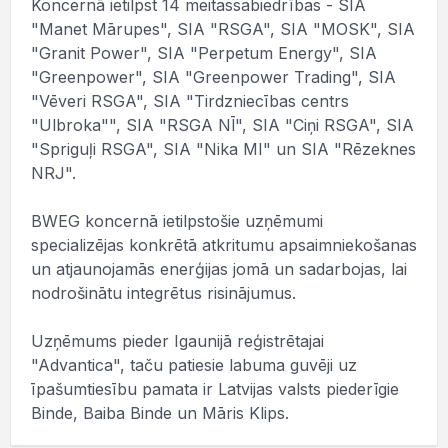
Koncernā ietilpst 14 meitassabiedrības - SIA
"Manet Mārupes", SIA "RSGA", SIA "MOSK", SIA
"Granit Power", SIA "Perpetum Energy", SIA
"Greenpower", SIA "Greenpower Trading", SIA
"Vēveri RSGA", SIA "Tirdzniecības centrs
"Ulbroka"", SIA "RSGA NĪ", SIA "Ciņi RSGA", SIA
"Spriguļi RSGA", SIA "Nika MI" un SIA "Rēzeknes
NRJ".
BWEG koncernā ietilpstošie uzņēmumi
specializējas konkrētā atkritumu apsaimniekošanas
un atjaunojamās enerģijas jomā un sadarbojas, lai
nodrošinātu integrētus risinājumus.
Uzņēmums pieder Igaunijā reģistrētajai
"Advantica", taču patiesie labuma guvēji uz
īpašumtiesību pamata ir Latvijas valsts piederīgie
Binde, Baiba Binde un Māris Klips.