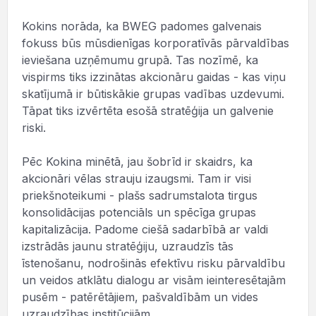
Kokins norāda, ka BWEG padomes galvenais
fokuss būs mūsdienīgas korporatīvās pārvaldības
ieviešana uzņēmumu grupā. Tas nozīmē, ka
vispirms tiks izzinātas akcionāru gaidas - kas viņu
skatījumā ir būtiskākie grupas vadības uzdevumi.
Tāpat tiks izvērtēta esošā stratēģija un galvenie
riski.
Pēc Kokina minētā, jau šobrīd ir skaidrs, ka
akcionāri vēlas strauju izaugsmi. Tam ir visi
priekšnoteikumi - plašs sadrumstalota tirgus
konsolidācijas potenciāls un spēcīga grupas
kapitalizācija. Padome ciešā sadarbībā ar valdi
izstrādās jaunu stratēģiju, uzraudzīs tās
īstenošanu, nodrošinās efektīvu risku pārvaldību
un veidos atklātu dialogu ar visām ieinteresētajām
pusēm - patērētājiem, pašvaldībām un vides
uzraudzības institūcijām.