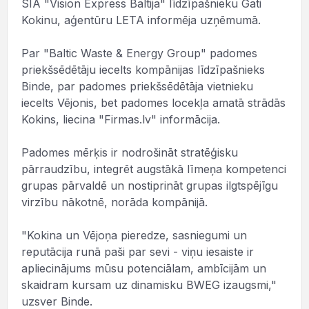
SIA "Vision Express Baltija" līdzīpašnieku Gati
Kokinu, aģentūru LETA informēja uzņēmumā.
Par "Baltic Waste & Energy Group" padomes
priekšsēdētāju iecelts kompānijas līdzīpašnieks
Binde, par padomes priekšsēdētāja vietnieku
iecelts Vējonis, bet padomes locekļa amatā strādās
Kokins, liecina "Firmas.lv" informācija.
Padomes mērķis ir nodrošināt stratēģisku
pārraudzību, integrēt augstākā līmeņa kompetenci
grupas pārvaldē un nostiprināt grupas ilgtspējīgu
virzību nākotnē, norāda kompānijā.
"Kokina un Vējoņa pieredze, sasniegumi un
reputācija runā paši par sevi - viņu iesaiste ir
apliecinājums mūsu potenciālam, ambīcijām un
skaidram kursam uz dinamisku BWEG izaugsmi,"
uzsver Binde.