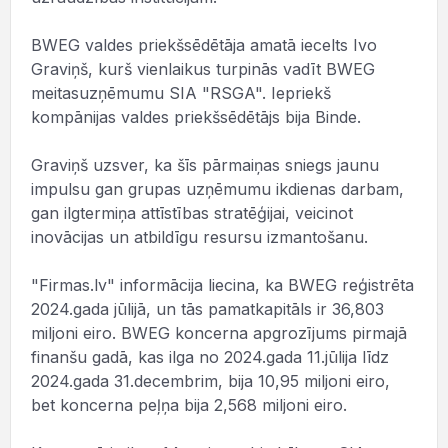
BWEG valdes priekšsēdētāja amatā iecelts Ivo
Graviņš, kurš vienlaikus turpinās vadīt BWEG
meitasuzņēmumu SIA "RSGA". Iepriekš
kompānijas valdes priekšsēdētājs bija Binde.
Graviņš uzsver, ka šīs pārmaiņas sniegs jaunu
impulsu gan grupas uzņēmumu ikdienas darbam,
gan ilgtermiņa attīstības stratēģijai, veicinot
inovācijas un atbildīgu resursu izmantošanu.
"Firmas.lv" informācija liecina, ka BWEG reģistrēta
2024.gada jūlijā, un tās pamatkapitāls ir 36,803
miljoni eiro. BWEG koncerna apgrozījums pirmajā
finanšu gadā, kas ilga no 2024.gada 11.jūlija līdz
2024.gada 31.decembrim, bija 10,95 miljoni eiro,
bet koncerna peļņa bija 2,568 miljoni eiro.