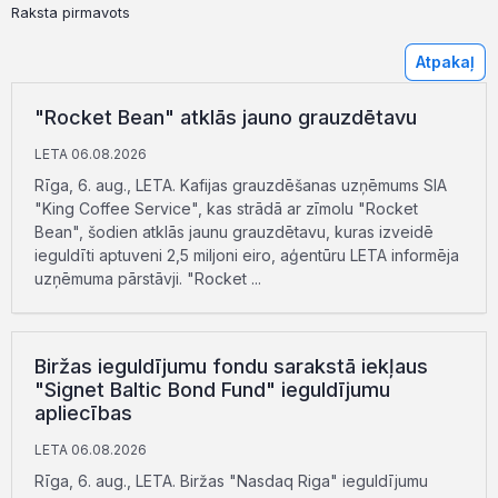
Raksta pirmavots
Atpakaļ
"Rocket Bean" atklās jauno grauzdētavu
LETA 06.08.2026
Rīga, 6. aug., LETA. Kafijas grauzdēšanas uzņēmums SIA
"King Coffee Service", kas strādā ar zīmolu "Rocket
Bean", šodien atklās jaunu grauzdētavu, kuras izveidē
ieguldīti aptuveni 2,5 miljoni eiro, aģentūru LETA informēja
uzņēmuma pārstāvji. "Rocket ...
Biržas ieguldījumu fondu sarakstā iekļaus
"Signet Baltic Bond Fund" ieguldījumu
apliecības
LETA 06.08.2026
Rīga, 6. aug., LETA. Biržas "Nasdaq Riga" ieguldījumu