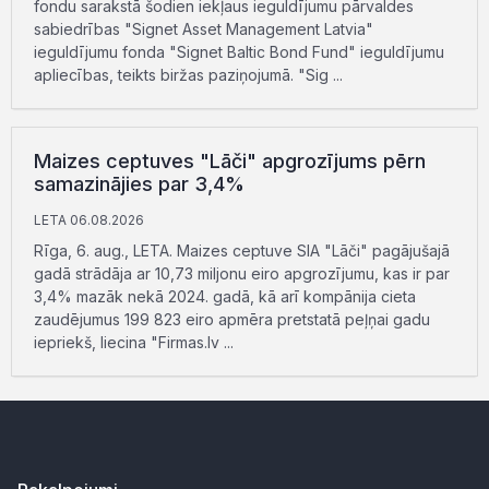
fondu sarakstā šodien iekļaus ieguldījumu pārvaldes
sabiedrības "Signet Asset Management Latvia"
ieguldījumu fonda "Signet Baltic Bond Fund" ieguldījumu
apliecības, teikts biržas paziņojumā. "Sig ...
Maizes ceptuves "Lāči" apgrozījums pērn
samazinājies par 3,4%
LETA 06.08.2026
Rīga, 6. aug., LETA. Maizes ceptuve SIA "Lāči" pagājušajā
gadā strādāja ar 10,73 miljonu eiro apgrozījumu, kas ir par
3,4% mazāk nekā 2024. gadā, kā arī kompānija cieta
zaudējumus 199 823 eiro apmēra pretstatā peļņai gadu
iepriekš, liecina "Firmas.lv ...