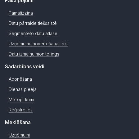
Pakalpojumi
Pamatizziņa
Datu pārraide tiešsaistē
Segmentēto datu atlase
Uzņēmumu novērtēšanas rīki
Datu izmaiņu monitorings
Sadarbības veidi
Abonēšana
Dienas pieeja
Mikropirkumi
Reģistrēties
Meklēšana
Uzņēmumi