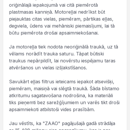
oriģinālajā iepakojumā vai citā piemērotā
plastmasas kanniņā. Motoreļļai nedrīkst būt
piejauktas citas vielas, piemēram, pārtikas eļļas,
degviela, ūdens vai mehāniski piemaisījumi, lai tā
būtu piemērota drošai apsaimniekošanai.
Ja motoreļļa tiek nodota neoriģinālā traukā, uz tā
vēlams norādīt trauka saturu. Tāpat būtiski
traukus nepārpildīt, lai novērstu iespējamu taras
atvēršanos un vielas izšļakstīšanos.
Savukārt eļļas filtrus ieteicams iepakot atsevišķi,
piemēram, maisiņā vai slēgtā traukā. Šāda bīstamo
atkritumu sagatavošana nodrošina, ka materiāli
tiks pieņemti bez sarežģījumiem un varēs tikt droši
apsaimniekoti atbilstoši vides prasībām.
Jau vēstīts, ka "ZAAO" pagājušajā gadā strādāja