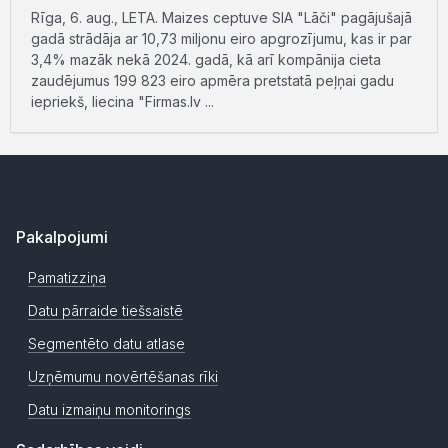
Rīga, 6. aug., LETA. Maizes ceptuve SIA "Lāči" pagājušajā
gadā strādāja ar 10,73 miljonu eiro apgrozījumu, kas ir par
3,4% mazāk nekā 2024. gadā, kā arī kompānija cieta
zaudējumus 199 823 eiro apmēra pretstatā peļņai gadu
iepriekš, liecina "Firmas.lv ...
Pakalpojumi
Pamatizziņa
Datu pārraide tiešsaistē
Segmentēto datu atlase
Uzņēmumu novērtēšanas rīki
Datu izmaiņu monitorings