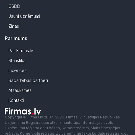
CSDD
Jauni uzņēmumi
Ziņas
Par mums
Par Firmas.lv
Statistika
Licences
Sadarbības partneri
Atsauksmes
Kontakti
Copyright © Firmas.lv 2007-2026. Firmas.lv ir Latvijas Republikas
Uzņēmumu Reģistra datu atkalizmantotājs. Informācijas avoti:
Uzņēmumu reģistra datu bāzes, Komercreģistrs, Maksātnespējas
reģistrs, Komercķīlu reģistrs, ZL uzņēmumu faktisko datu reģistrs, u.c..