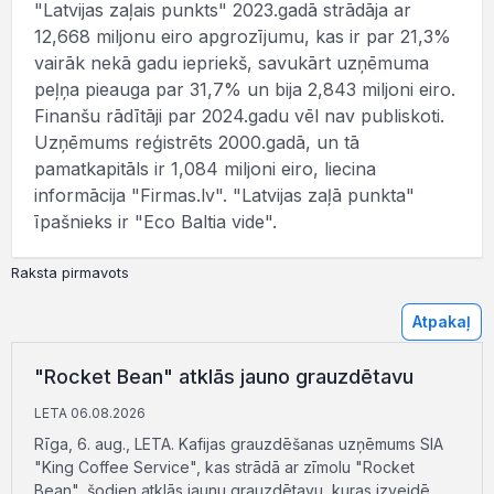
"Latvijas zaļais punkts" 2023.gadā strādāja ar
12,668 miljonu eiro apgrozījumu, kas ir par 21,3%
vairāk nekā gadu iepriekš, savukārt uzņēmuma
peļņa pieauga par 31,7% un bija 2,843 miljoni eiro.
Finanšu rādītāji par 2024.gadu vēl nav publiskoti.
Uzņēmums reģistrēts 2000.gadā, un tā
pamatkapitāls ir 1,084 miljoni eiro, liecina
informācija "Firmas.lv". "Latvijas zaļā punkta"
īpašnieks ir "Eco Baltia vide".
Raksta pirmavots
Atpakaļ
"Rocket Bean" atklās jauno grauzdētavu
LETA 06.08.2026
Rīga, 6. aug., LETA. Kafijas grauzdēšanas uzņēmums SIA
"King Coffee Service", kas strādā ar zīmolu "Rocket
Bean", šodien atklās jaunu grauzdētavu, kuras izveidē