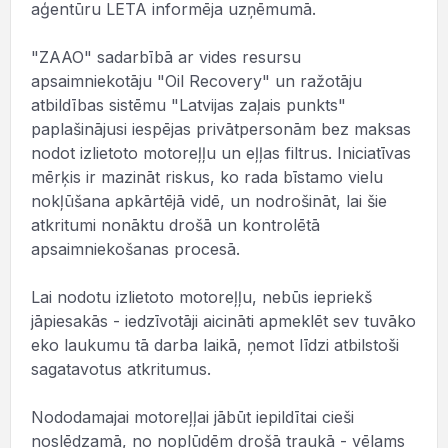
aģentūru LETA informēja uzņēmumā.
"ZAAO" sadarbībā ar vides resursu
apsaimniekotāju "Oil Recovery" un ražotāju
atbildības sistēmu "Latvijas zaļais punkts"
paplašinājusi iespējas privātpersonām bez maksas
nodot izlietoto motoreļļu un eļļas filtrus. Iniciatīvas
mērķis ir mazināt riskus, ko rada bīstamo vielu
nokļūšana apkārtējā vidē, un nodrošināt, lai šie
atkritumi nonāktu drošā un kontrolētā
apsaimniekošanas procesā.
Lai nodotu izlietoto motoreļļu, nebūs iepriekš
jāpiesakās - iedzīvotāji aicināti apmeklēt sev tuvāko
eko laukumu tā darba laikā, ņemot līdzi atbilstoši
sagatavotus atkritumus.
Nododamajai motoreļļai jābūt iepildītai cieši
noslēdzamā, no noplūdēm drošā traukā - vēlams