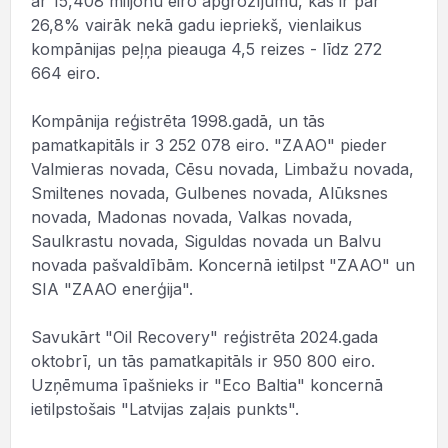
ar 15,408 miljonu eiro apgrozījumu, kas ir par
26,8% vairāk nekā gadu iepriekš, vienlaikus
kompānijas peļņa pieauga 4,5 reizes - līdz 272
664 eiro.
Kompānija reģistrēta 1998.gadā, un tās
pamatkapitāls ir 3 252 078 eiro. "ZAAO" pieder
Valmieras novada, Cēsu novada, Limbažu novada,
Smiltenes novada, Gulbenes novada, Alūksnes
novada, Madonas novada, Valkas novada,
Saulkrastu novada, Siguldas novada un Balvu
novada pašvaldībām. Koncernā ietilpst "ZAAO" un
SIA "ZAAO enerģija".
Savukārt "Oil Recovery" reģistrēta 2024.gada
oktobrī, un tās pamatkapitāls ir 950 800 eiro.
Uzņēmuma īpašnieks ir "Eco Baltia" koncernā
ietilpstošais "Latvijas zaļais punkts".