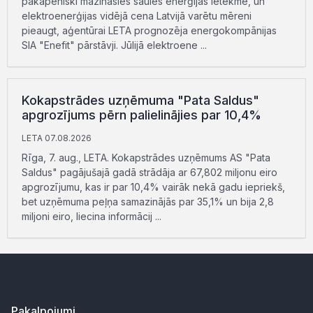
pakāpeniski mazināsies saules enerģijas ietekme, un
elektroenerģijas vidējā cena Latvijā varētu mēreni
pieaugt, aģentūrai LETA prognozēja energokompānijas
SIA "Enefit" pārstāvji. Jūlijā elektroene ...
Kokapstrādes uzņēmuma "Pata Saldus"
apgrozījums pērn palielinājies par 10,4%
LETA 07.08.2026
Rīga, 7. aug., LETA. Kokapstrādes uzņēmums AS "Pata
Saldus" pagājušajā gadā strādāja ar 67,802 miljonu eiro
apgrozījumu, kas ir par 10,4% vairāk nekā gadu iepriekš,
bet uzņēmuma peļņa samazinājās par 35,1% un bija 2,8
miljoni eiro, liecina informācij ...
Pakalpojumi