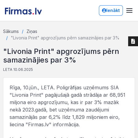
Ienākt
Sākums
Ziņas
"Livonia Print" apgrozījums pērn samazinājies par 3%
"Livonia Print" apgrozījums pērn
samazinājies par 3%
LETA 10.06.2025
Rīga, 10.jūn., LETA. Poligrāfijas uzņēmums SIA
"Livonia Print" pagājušajā gadā strādāja ar 68,951
miljona eiro apgrozījumu, kas ir par 3% mazāk
nekā 2023.gadā, bet uzņēmuma zaudējumi
samazinājās par 6,2% līdz 1,829 miljoniem eiro,
liecina "Firmas.lv" informācija.