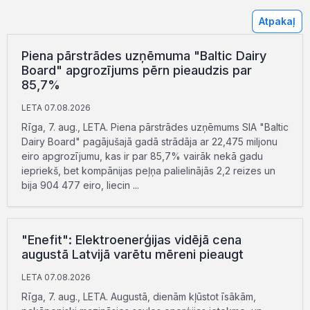
Atpakaļ
Piena pārstrādes uzņēmuma "Baltic Dairy
Board" apgrozījums pērn pieaudzis par
85,7%
LETA 07.08.2026
Rīga, 7. aug., LETA. Piena pārstrādes uzņēmums SIA "Baltic
Dairy Board" pagājušajā gadā strādāja ar 22,475 miljonu
eiro apgrozījumu, kas ir par 85,7% vairāk nekā gadu
iepriekš, bet kompānijas peļņa palielinājās 2,2 reizes un
bija 904 477 eiro, liecin ...
"Enefit": Elektroenerģijas vidējā cena
augustā Latvijā varētu mēreni pieaugt
LETA 07.08.2026
Rīga, 7. aug., LETA. Augustā, dienām kļūstot īsākām,