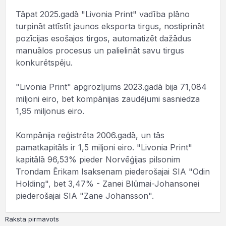
Tāpat 2025.gadā "Livonia Print" vadība plāno
turpināt attīstīt jaunos eksporta tirgus, nostiprināt
pozīcijas esošajos tirgos, automatizēt dažādus
manuālos procesus un palielināt savu tirgus
konkurētspēju.
"Livonia Print" apgrozījums 2023.gadā bija 71,084
miljoni eiro, bet kompānijas zaudējumi sasniedza
1,95 miljonus eiro.
Kompānija reģistrēta 2006.gadā, un tās
pamatkapitāls ir 1,5 miljoni eiro. "Livonia Print"
kapitālā 96,53% pieder Norvēģijas pilsonim
Trondam Ērikam Isaksenam piederošajai SIA "Odin
Holding", bet 3,47% - Zanei Blūmai-Johansonei
piederošajai SIA "Zane Johansson".
Raksta pirmavots