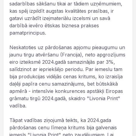
sadarbības sākšanu tikai ar tādiem uzņēmumiem,
kas spēj izpildīt augstas kvalitātes prasības, ir
gatavi uzrādīt izejmateriālu izcelsmi un savā
darbībā ievēro ētiskas biznesa prakses
pamatprincipus.
Neskatoties uz pārdošanas apjomu pieaugumu un
jaunu tirgu atvēršanu (Francija), neto apgrozījums
eiro izteiksmē 2024.gadā samazinājās par 3%,
salīdzinot ar iepriekšējo periodu. Par iemeslu tam
bija produkcijas vidējās cenas kritums, ko izraisīja
daļēji papīra cenu samazinājums, bet būtiskākā
apmērā - intensīvie konkurences apstākļi Eiropas
grāmatu tirgū 2024.gadā, skaidro "Livonia Print"
vadība.
Tāpat vadības ziņojumā teikts, ka 2024.gada
pārdošanas cenu līmeņa kritums bija galvenais
iemesls "Livonia Print" neto zaudējumiem. Lai