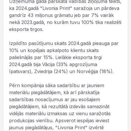
Uzņēmuma gada pārskata vadības ziņojumā teikts,
ka 2024.gadā "Livonia Print" saražoja un pārdeva
gandrīz 43 miljonus grāmatu jeb par 7% vairāk
nekā 2023.gadā, no kurām tuvu 100% tika realizēti
eksporta tirgos.
Izpildīto pasūtījumu skaits 2024.gadā pieauga par
10% un kopējais apkalpoto klientu skaits
palielinājās par 15%. Lielākie eksporta tirgi
2024.gadā bija Vācija (33% apgrozījuma
īpatsvars), Zviedrija (24%) un Norvēģija (18%).
Pērn kompānija sāka sadarbību ar jauniem
materiālu piegādātājiem, kā arī pārskatīja
sadarbības nosacījumus ar jau esošajiem
piegādātājiem, kā rezultātā izdevās samazināt
vidējās materiālu izmaksas uz vienu saražotās
produkcijas vienību. Apsverot iespējas ieviest
jaunus piegādātājus, "Livonia Print" izvērtē