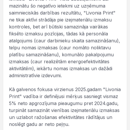
mazinātu šo negatīvo ietekmi uz uzņēmuma
saimnieciskās darbības rezultātu, "Livonia Print"
ne tikai aktīvi strādāja pie izejmateriālu izmaksu
kontroles, bet arī būtiski samazināja vairākas
fiksēto izmaksu pozīcijas, tādas kā personāla
atalgojums (caur darbinieku skaita samazināšanu),
telpu nomas izmaksas (caur nomāto noliktavu
platību samazināšanu), komunālo pakalpojumu
izmaksas (caur realizētām energoefektivitātes
aktivitātēm), iekārtu nomas izmaksas un dažādi
administratīvie izdevumi.
Kā galvenos fokusa virzienus 2025.gadam "Livonia
Print" vadība ir definējusi mērķus sasniegt vismaz
5% neto apgrozījuma pieaugumu pret 2024.gadu,
turpināt samazināt vienības izejmateriālu izmaksas
un uzlabot ražošanas efektivitātes rādītājus un
noslēgt gadu ar neto peļņu.