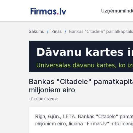
Uzņēmumi
Ind
Sākums
Ziņas
Bankas "Citadele" pamatkapitāls p
Bankas "Citadele" pamatkapitāl
miljoniem eiro
LETA 06.06.2025
Rīga, 6.jūn., LETA. Bankas "Citadele" pamatk
miljoniem eiro, liecina "Firmas.lv" informācij