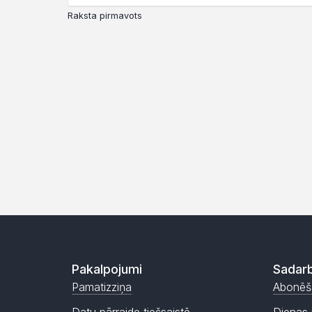
Raksta pirmavots
Pakalpojumi
Sadarb
Pamatizziņa
Abonēš