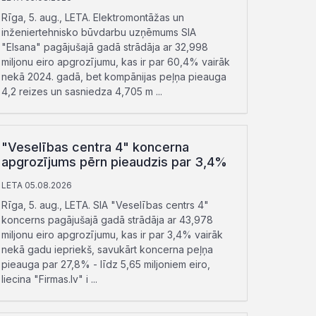
Rīga, 5. aug., LETA. Elektromontāžas un
inženiertehnisko būvdarbu uzņēmums SIA
"Elsana" pagājušajā gadā strādāja ar 32,998
miljonu eiro apgrozījumu, kas ir par 60,4% vairāk
nekā 2024. gadā, bet kompānijas peļņa pieauga
4,2 reizes un sasniedza 4,705 m ...
"Veselības centra 4" koncerna
apgrozījums pērn pieaudzis par 3,4%
LETA 05.08.2026
Rīga, 5. aug., LETA. SIA "Veselības centrs 4"
koncerns pagājušajā gadā strādāja ar 43,978
miljonu eiro apgrozījumu, kas ir par 3,4% vairāk
nekā gadu iepriekš, savukārt koncerna peļņa
pieauga par 27,8% - līdz 5,65 miljoniem eiro,
liecina "Firmas.lv" i ...