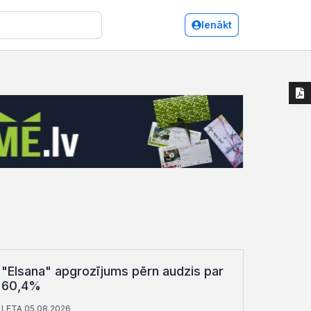
Ienākt
"Elsana" apgrozījums pērn audzis par
60,4%
LETA 05.08.2026