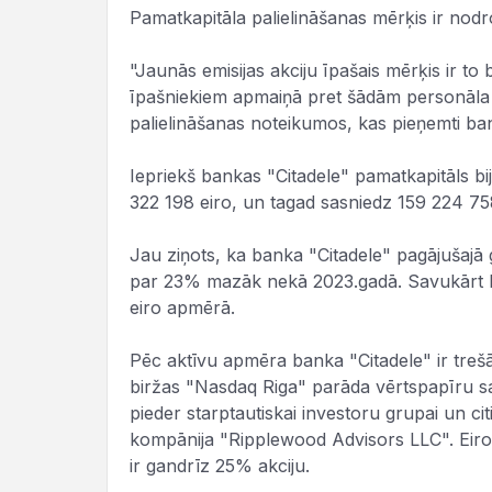
Pamatkapitāla palielināšanas mērķis ir nod
"Jaunās emisijas akciju īpašais mērķis ir t
īpašniekiem apmaiņā pret šādām personāla o
palielināšanas noteikumos, kas pieņemti ba
Iepriekš bankas "Citadele" pamatkapitāls bija
322 198 eiro, un tagad sasniedz 159 224 758
Jau ziņots, ka banka "Citadele" pagājušajā 
par 23% mazāk nekā 2023.gadā. Savukārt ba
eiro apmērā.
Pēc aktīvu apmēra banka "Citadele" ir trešā l
biržas "Nasdaq Riga" parāda vērtspapīru s
pieder starptautiskai investoru grupai un c
kompānija "Ripplewood Advisors LLC". Eiro
ir gandrīz 25% akciju.