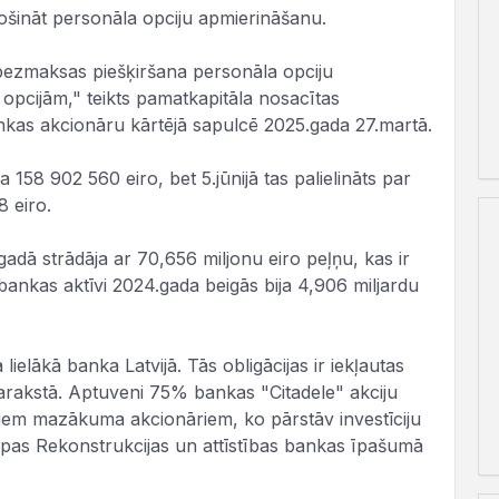
rošināt personāla opciju apmierināšanu.
o bezmaksas piešķiršana personāla opciju
pcijām," teikts pamatkapitāla nosacītas
nkas akcionāru kārtējā sapulcē 2025.gada 27.martā.
 158 902 560 eiro, bet 5.jūnijā tas palielināts par
 eiro.
gadā strādāja ar 70,656 miljonu eiro peļņu, kas ir
nkas aktīvi 2024.gada beigās bija 4,906 miljardu
ielākā banka Latvijā. Tās obligācijas ir iekļautas
arakstā. Aptuveni 75% bankas "Citadele" akciju
itiem mazākuma akcionāriem, ko pārstāv investīciju
pas Rekonstrukcijas un attīstības bankas īpašumā