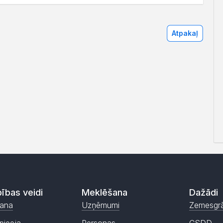
Atpakaļ
ības veidi
Meklēšana
Dažādi
ana
Uzņēmumi
Zemesgr