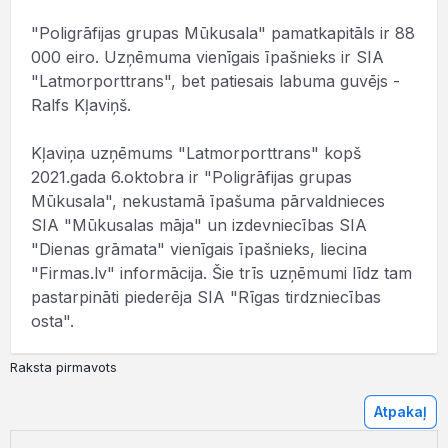
"Poligrāfijas grupas Mūkusala" pamatkapitāls ir 88
000 eiro. Uzņēmuma vienīgais īpašnieks ir SIA
"Latmorporttrans", bet patiesais labuma guvējs -
Ralfs Kļaviņš.
Kļaviņa uzņēmums "Latmorporttrans" kopš
2021.gada 6.oktobra ir "Poligrāfijas grupas
Mūkusala", nekustamā īpašuma pārvaldnieces
SIA "Mūkusalas māja" un izdevniecības SIA
"Dienas grāmata" vienīgais īpašnieks, liecina
"Firmas.lv" informācija. Šie trīs uzņēmumi līdz tam
pastarpināti piederēja SIA "Rīgas tirdzniecības
osta".
Raksta pirmavots
Atpakaļ