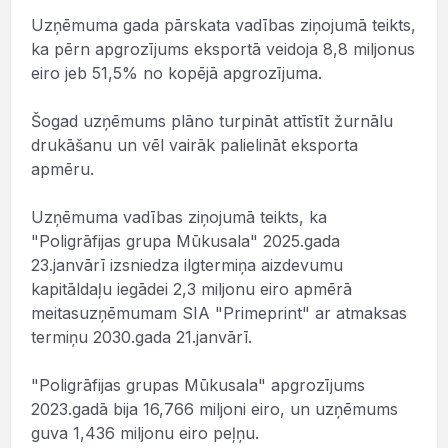
Uzņēmuma gada pārskata vadības ziņojumā teikts,
ka pērn apgrozījums eksportā veidoja 8,8 miljonus
eiro jeb 51,5% no kopējā apgrozījuma.
Šogad uzņēmums plāno turpināt attīstīt žurnālu
drukāšanu un vēl vairāk palielināt eksporta
apmēru.
Uzņēmuma vadības ziņojumā teikts, ka
"Poligrāfijas grupa Mūkusala" 2025.gada
23.janvārī izsniedza ilgtermiņa aizdevumu
kapitāldaļu iegādei 2,3 miljonu eiro apmērā
meitasuzņēmumam SIA "Primeprint" ar atmaksas
termiņu 2030.gada 21.janvārī.
"Poligrāfijas grupas Mūkusala" apgrozījums
2023.gadā bija 16,766 miljoni eiro, un uzņēmums
guva 1,436 miljonu eiro peļņu.