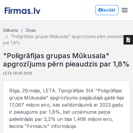
Ienākt
Sākums
Ziņas
"Poligrāfijas grupas Mūkusala" apgrozījums pērn pieaudzis
par 1,8%
"Poligrāfijas grupas Mūkusala"
apgrozījums pērn pieaudzis par 1,8%
LETA 29.05.2025
Rīga, 29.maijs, LETA. Tipogrāfijas SIA "Poligrāfijas
grupa Mūkusala" apgrozījums pagājušajā gadā bija
17,067 miljoni eiro, kas salīdzinājumā ar 2023.gadu
ir pieaugums par 1,8%, bet uzņēmuma peļņa
palielinājās par 2,2% un bija 1,468 miljoni eiro,
liecina "Firmas.lv" informācija.