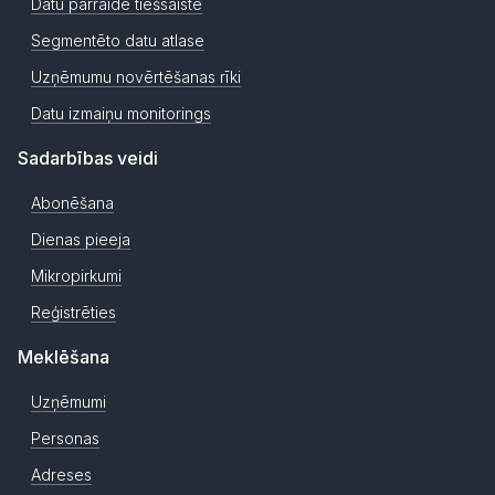
Datu pārraide tiešsaistē
Segmentēto datu atlase
Uzņēmumu novērtēšanas rīki
Datu izmaiņu monitorings
Sadarbības veidi
Abonēšana
Dienas pieeja
Mikropirkumi
Reģistrēties
Meklēšana
Uzņēmumi
Personas
Adreses