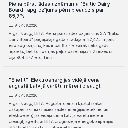
Piena pārstrādes uzņēmuma "Baltic Dairy
Board" apgrozījums pērn pieaudzis par
85,7%
LETA 07.08.2026
Rīga, 7. aug., LETA. Piena pārstrādes uzņēmums SIA "Baltic
Dairy Board" pagājušajā gadā strādāja ar 22,475 miljonu
eiro apgrozījumu, kas ir par 85,7% vairāk nekā gadu
iepriekš, bet kompānijas peļņa palielinājās 2,2 reizes un
bija 904 477 eiro, liecin ...
"Enefit": Elektroenerģijas vidējā cena
augustā Latvijā varētu mēreni pieaugt
LETA 07.08.2026
Rīga, 7. aug., LETA. Augustā, dienām kļūstot īsākām,
pakāpeniski mazināsies saules enerģijas ietekme, un
elektroenerģijas vidējā cena Latvijā varētu mēreni
pieaugt, aģentūrai LETA prognozēja energokompānijas
SIA "Enefit" pārstāvji. Jūlijā elektroene ...