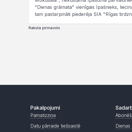
Mūkusala", nekustamā īpašuma pārvaldnie
"Dienas grāmata" vienīgais īpašnieks, liecin
tam pastarpināti piederēja SIA "Rīgas tirdzn
Raksta pirmavots
Pakalpojumi
Sadarb
Pamatizziņa
Abonēš
Datu pārraide tiešsaistē
Dienas 