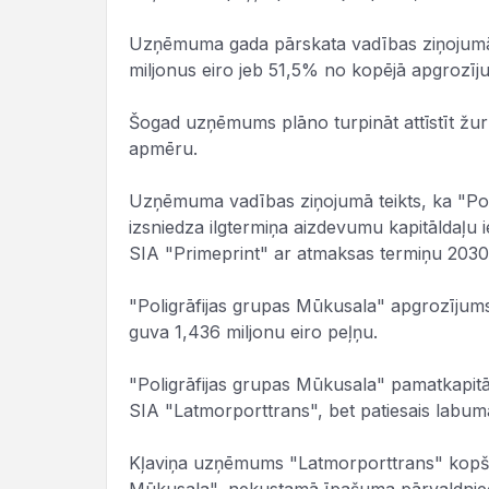
Uzņēmuma gada pārskata vadības ziņojumā t
miljonus eiro jeb 51,5% no kopējā apgrozīj
Šogad uzņēmums plāno turpināt attīstīt žur
apmēru.
Uzņēmuma vadības ziņojumā teikts, ka "Pol
izsniedza ilgtermiņa aizdevumu kapitāldaļ
SIA "Primeprint" ar atmaksas termiņu 2030.
"Poligrāfijas grupas Mūkusala" apgrozījums
guva 1,436 miljonu eiro peļņu.
"Poligrāfijas grupas Mūkusala" pamatkapitā
SIA "Latmorporttrans", bet patiesais labuma
Kļaviņa uzņēmums "Latmorporttrans" kopš 2