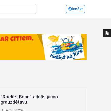
Ienākt
"Rocket Bean" atklās jauno
grauzdētavu
LETA 06.08.2026