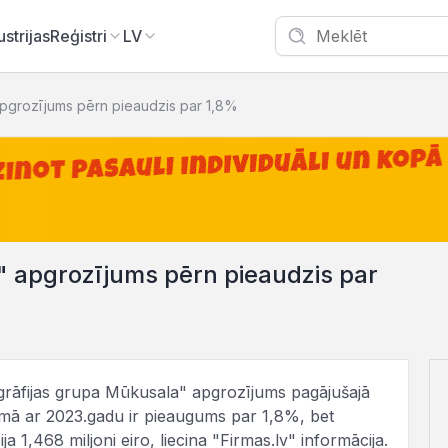
ustrijas
Reģistri
LV
apgrozījums pērn pieaudzis par 1,8%
" apgrozījums pērn pieaudzis par
ligrāfijas grupa Mūkusala" apgrozījums pagājušajā
ājumā ar 2023.gadu ir pieaugums par 1,8%, bet
 1,468 miljoni eiro, liecina "Firmas.lv" informācija.