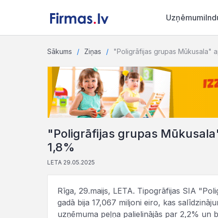
Uzņēmumi
Ind
Sākums
Ziņas
"Poligrāfijas grupas Mūkusala" 
"Poligrāfijas grupas Mūkusala
1,8%
LETA 29.05.2025
Rīga, 29.maijs, LETA. Tipogrāfijas SIA "Po
gadā bija 17,067 miljoni eiro, kas salīdzin
uzņēmuma peļņa palielinājās par 2,2% un bija