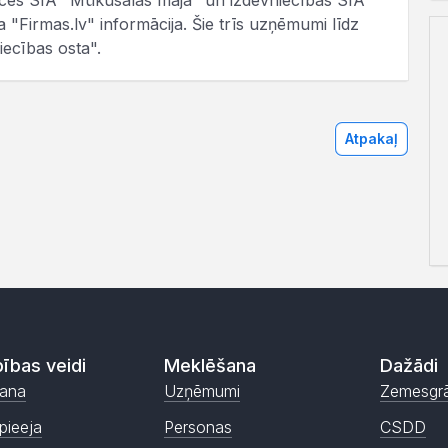
ces SIA "Mūkusalas māja" un izdevniecības SIA
a "Firmas.lv" informācija. Šie trīs uzņēmumi līdz
iecības osta".
Atpakaļ
ības veidi
Meklēšana
Dažādi
ana
Uzņēmumi
Zemesgr
pieeja
Personas
CSDD