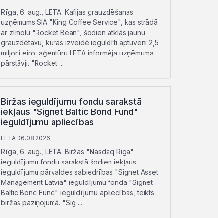
Rīga, 6. aug., LETA. Kafijas grauzdēšanas
uzņēmums SIA "King Coffee Service", kas strādā
ar zīmolu "Rocket Bean", šodien atklās jaunu
grauzdētavu, kuras izveidē ieguldīti aptuveni 2,5
miljoni eiro, aģentūru LETA informēja uzņēmuma
pārstāvji. "Rocket ...
Biržas ieguldījumu fondu sarakstā
iekļaus "Signet Baltic Bond Fund"
ieguldījumu apliecības
LETA 06.08.2026
Rīga, 6. aug., LETA. Biržas "Nasdaq Riga"
ieguldījumu fondu sarakstā šodien iekļaus
ieguldījumu pārvaldes sabiedrības "Signet Asset
Management Latvia" ieguldījumu fonda "Signet
Baltic Bond Fund" ieguldījumu apliecības, teikts
biržas paziņojumā. "Sig ...