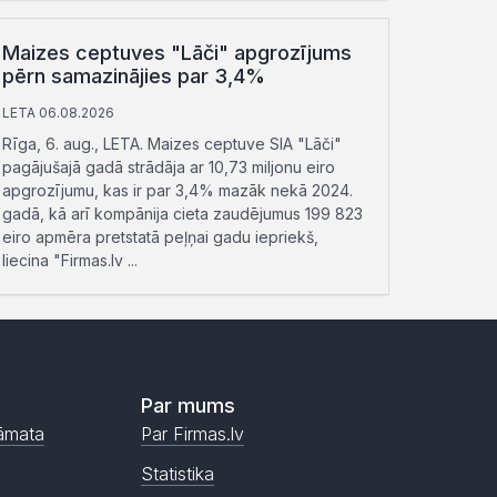
Maizes ceptuves "Lāči" apgrozījums
pērn samazinājies par 3,4%
LETA 06.08.2026
Rīga, 6. aug., LETA. Maizes ceptuve SIA "Lāči"
pagājušajā gadā strādāja ar 10,73 miljonu eiro
apgrozījumu, kas ir par 3,4% mazāk nekā 2024.
gadā, kā arī kompānija cieta zaudējumus 199 823
eiro apmēra pretstatā peļņai gadu iepriekš,
liecina "Firmas.lv ...
Par mums
āmata
Par Firmas.lv
Statistika