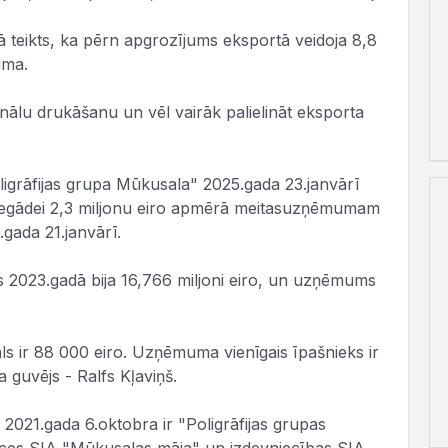
eikts, ka pērn apgrozījums eksportā veidoja 8,8
uma.
nālu drukāšanu un vēl vairāk palielināt eksporta
igrāfijas grupa Mūkusala" 2025.gada 23.janvārī
u iegādei 2,3 miljonu eiro apmērā meitasuzņēmumam
gada 21.janvārī.
 2023.gadā bija 16,766 miljoni eiro, un uzņēmums
ls ir 88 000 eiro. Uzņēmuma vienīgais īpašnieks ir
 guvējs - Ralfs Kļaviņš.
021.gada 6.oktobra ir "Poligrāfijas grupas