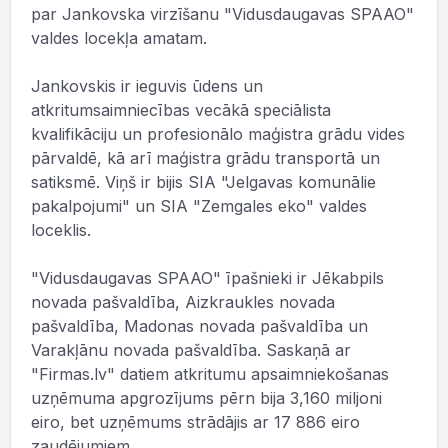
par Jankovska virzīšanu "Vidusdaugavas SPAAO"
valdes locekļa amatam.
Jankovskis ir ieguvis ūdens un
atkritumsaimniecības vecākā speciālista
kvalifikāciju un profesionālo maģistra grādu vides
pārvaldē, kā arī maģistra grādu transportā un
satiksmē. Viņš ir bijis SIA "Jelgavas komunālie
pakalpojumi" un SIA "Zemgales eko" valdes
loceklis.
"Vidusdaugavas SPAAO" īpašnieki ir Jēkabpils
novada pašvaldība, Aizkraukles novada
pašvaldība, Madonas novada pašvaldība un
Varakļānu novada pašvaldība. Saskaņā ar
"Firmas.lv" datiem atkritumu apsaimniekošanas
uzņēmuma apgrozījums pērn bija 3,160 miljoni
eiro, bet uzņēmums strādājis ar 17 886 eiro
zaudējumiem.