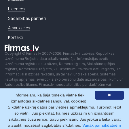
Licences
Sadarbības partneri
Atsauksmes
Kontakti
Copyright © Firmas.lv 2007-2026. Firmas.lv ir Latvijas Republikas
Uzņēmumu Reģistra datu atkalizmantotājs. Informācijas avoti:
Uzņēmumu reģistra datu bāzes, Komercreģistrs, Maksātnespējas
reģistrs, Komercķīlu reģistrs, ZL uzņēmumu faktisko datu reģistrs, u.c..
Informācijai ir izziņas raksturs, un tai nav juridiska spēka. Sistēmas
lietotājs apņemas ievērot Fizisko personu datu aizsardzības likumu un
Autortiesību likumu. Firmas.lv nenes atbildību par darbībām vai
lēmumiem, kas balstīti uz saņemto pakalpojumu. Lietotājam aizliegts
Informējam, ka šajā tīmekļa vietnē tiek
✖
izmantot jebkādas automatizētas sistēmas vai iekārtas (robotus)
piekļuvei sistēmai bez rakstiskas saskaņošanas ar Firmas.lv. Galvenā
izmantotas sīkdatnes (angļu val. cookies).
redaktore: Ingūna Pempere.
Sīkdatne uzkrāj datus par vietnes apmeklējumu. Turpinot lietot
Lietošanas noteikumi
Privātuma politika
Norēķini ar
šo vietni, Jūs piekrītat, ka mēs uzkrāsim un izmantosim
sīkdatnes Jūsu ierīcē. Savu piekrišanu Jūs jebkurā laikā varat
atsaukt, nodzēšot saglabātās sīkdatnes.
Vairāk par sīkdatnēm