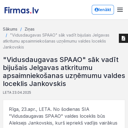
Ienākt
Sākums
Ziņas
"Vidusdaugavas SPAAO" sāk vadīt bijušais Jelgavas
atkritumu apsaimniekošanas uzņēmumu valdes loceklis
Jankovskis
"Vidusdaugavas SPAAO" sāk vadīt
bijušais Jelgavas atkritumu
apsaimniekošanas uzņēmumu valdes
loceklis Jankovskis
LETA 23.04.2025
Rīga, 23.apr., LETA. No šodienas SIA
"Vidusdaugavas SPAAO" valdes loceklis būs
Aleksejs Jankovskis, kurš iepriekš vadījis vairākus