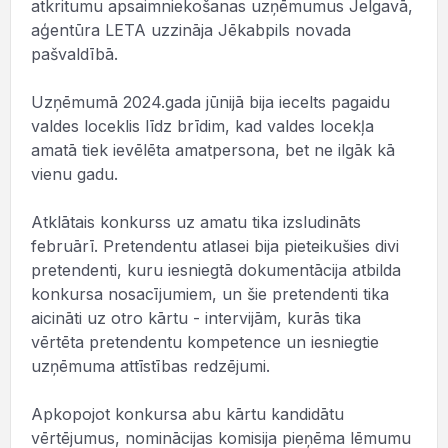
atkritumu apsaimniekošanas uzņēmumus Jelgavā,
aģentūra LETA uzzināja Jēkabpils novada
pašvaldībā.
Uzņēmumā 2024.gada jūnijā bija iecelts pagaidu
valdes loceklis līdz brīdim, kad valdes locekļa
amatā tiek ievēlēta amatpersona, bet ne ilgāk kā
vienu gadu.
Atklātais konkurss uz amatu tika izsludināts
februārī. Pretendentu atlasei bija pieteikušies divi
pretendenti, kuru iesniegtā dokumentācija atbilda
konkursa nosacījumiem, un šie pretendenti tika
aicināti uz otro kārtu - intervijām, kurās tika
vērtēta pretendentu kompetence un iesniegtie
uzņēmuma attīstības redzējumi.
Apkopojot konkursa abu kārtu kandidātu
vērtējumus, nominācijas komisija pieņēma lēmumu