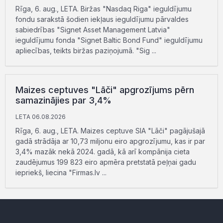
Rīga, 6. aug., LETA. Biržas "Nasdaq Riga" ieguldījumu
fondu sarakstā šodien iekļaus ieguldījumu pārvaldes
sabiedrības "Signet Asset Management Latvia"
ieguldījumu fonda "Signet Baltic Bond Fund" ieguldījumu
apliecības, teikts biržas paziņojumā. "Sig ...
Maizes ceptuves "Lāči" apgrozījums pērn
samazinājies par 3,4%
LETA 06.08.2026
Rīga, 6. aug., LETA. Maizes ceptuve SIA "Lāči" pagājušajā
gadā strādāja ar 10,73 miljonu eiro apgrozījumu, kas ir par
3,4% mazāk nekā 2024. gadā, kā arī kompānija cieta
zaudējumus 199 823 eiro apmēra pretstatā peļņai gadu
iepriekš, liecina "Firmas.lv ...