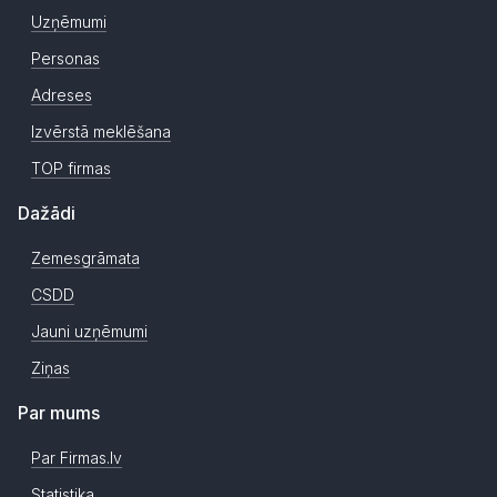
Uzņēmumi
Personas
Adreses
Izvērstā meklēšana
TOP firmas
Dažādi
Zemesgrāmata
CSDD
Jauni uzņēmumi
Ziņas
Par mums
Par Firmas.lv
Statistika