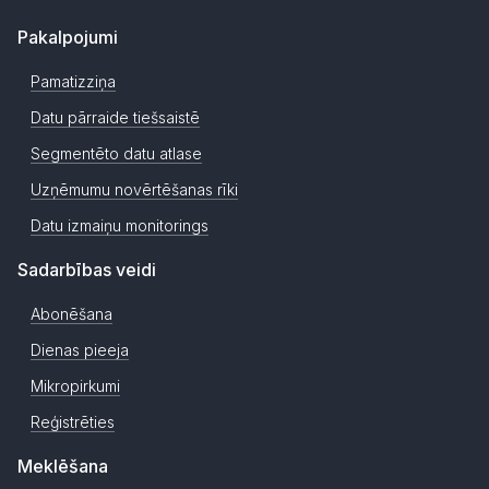
Pakalpojumi
Pamatizziņa
Datu pārraide tiešsaistē
Segmentēto datu atlase
Uzņēmumu novērtēšanas rīki
Datu izmaiņu monitorings
Sadarbības veidi
Abonēšana
Dienas pieeja
Mikropirkumi
Reģistrēties
Meklēšana