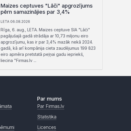
Maizes ceptuves "Lāči" apgrozījums
pērn samazinājies par 3,4%
LETA 06.08.2026
Rīga, 6. aug., LETA. Maizes ceptuve SIA "Lāči"
pagājušajā gadā strādāja ar 10,73 miljonu eiro
apgrozījumu, kas ir par 3,4% mazāk nekā 2024.
gadā, kā arī kompānija cieta zaudējumus 199 823
eiro apmēra pretstatā peļņai gadu iepriekš,
liecina "Firmas.lv ...
Par mums
āmata
Par Firmas.lv
Statistika
ņēmumi
Licences