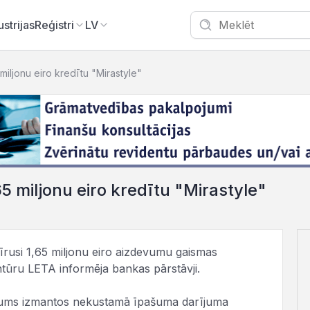
ustrijas
Reģistri
LV
miljonu eiro kredītu "Mirastyle"
65 miljonu eiro kredītu "Mirastyle"
ķīrusi 1,65 miljonu eiro aizdevumu gaismas
ntūru LETA informēja bankas pārstāvji.
ums izmantos nekustamā īpašuma darījuma