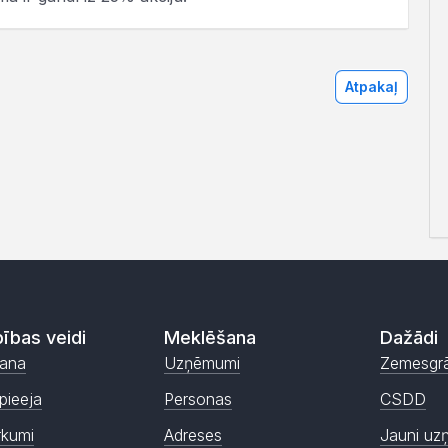
Atpakaļ
ības veidi
Meklēšana
Dažādi
ana
Uzņēmumi
Zemesgr
pieeja
Personas
CSDD
rkumi
Adreses
Jauni uz