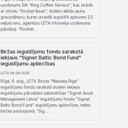
uzņēmums SIA "King Coffee Service", kas strādā
ar zīmolu "Rocket Bean", šodien atklās jaunu
grauzdētavu, kuras izveidē ieguldīti aptuveni 2,5
miljoni eiro, aģentūru LETA informēja uzņēmuma
pārstāvji. "Rocket ...
Biržas ieguldījumu fondu sarakstā
iekļaus "Signet Baltic Bond Fund"
ieguldījumu apliecības
LETA 06.08.2026
Rīga, 6. aug., LETA. Biržas "Nasdaq Riga"
ieguldījumu fondu sarakstā šodien iekļaus
ieguldījumu pārvaldes sabiedrības "Signet Asset
Management Latvia" ieguldījumu fonda "Signet
Baltic Bond Fund" ieguldījumu apliecības, teikts
biržas paziņojumā. "Sig ...