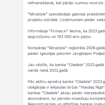
refinansēšanai, bet pārējo summu novirzīs
"Mirastyle" specializējas gaismas priekšmet
projektu izstrādē. Uzņēmumam pieder veika
Informācija "Firmas.lv" liecina, ka 2023.gad
apgrozījumu un 163 000 eiro peļņu.
Kompānija "Mirastyle" reģistrēta 2008.gad
pieder Igaunijas pilsonim Jevgēņijam Podja
Jau vēstīts, ka banka "Citadele" 2023.gadā s
vairāk nekā 2022.gadā.
Pēc aktīvu apmēra banka "Citadele" 2023.gad
obligācijas ir iekļautas biržas "Nasdaq Rig
bankas "Citadele" akciju pieder starptauti
akcionāriem, ko pārstāv investīciju kompān
Rekonstrukcijas un attīstības bankas īpašu