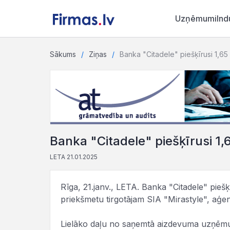
Uzņēmumi
Ind
Sākums
Ziņas
Banka "Citadele" piešķīrusi 1,65 
Banka "Citadele" piešķīrusi 1,
LETA 21.01.2025
Rīga, 21.janv., LETA. Banka "Citadele" pieš
priekšmetu tirgotājam SIA "Mirastyle", aģe
Lielāko daļu no saņemtā aizdevuma uzņēm