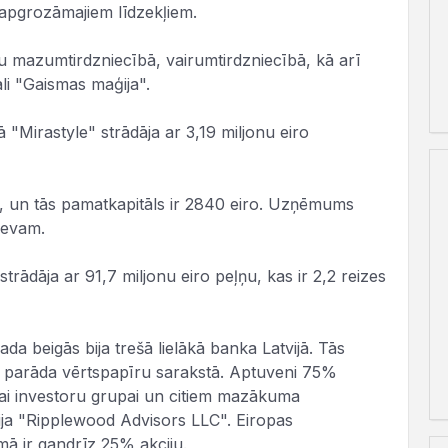
 apgrozāmajiem līdzekļiem.
u mazumtirdzniecībā, vairumtirdzniecībā, kā arī
li "Gaismas maģija".
ā "Mirastyle" strādāja ar 3,19 miljonu eiro
ā, un tās pamatkapitāls ir 2840 eiro. Uzņēmums
čevam.
trādāja ar 91,7 miljonu eiro peļņu, kas ir 2,2 reizes
a beigās bija trešā lielākā banka Latvijā. Tās
a" parāda vērtspapīru sarakstā. Aptuveni 75%
skai investoru grupai un citiem mazākuma
ija "Ripplewood Advisors LLC". Eiropas
mā ir gandrīz 25% akciju.