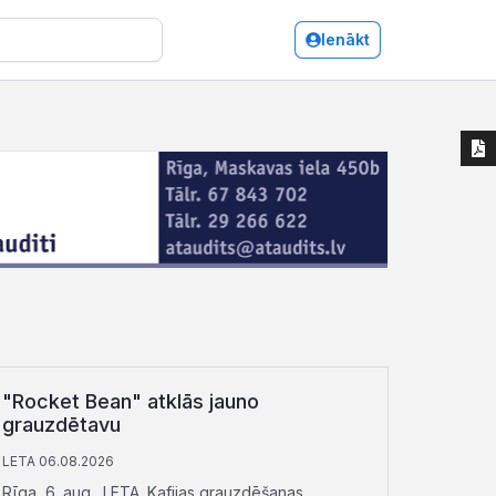
Ienākt
"Rocket Bean" atklās jauno
grauzdētavu
LETA 06.08.2026
Rīga, 6. aug., LETA. Kafijas grauzdēšanas