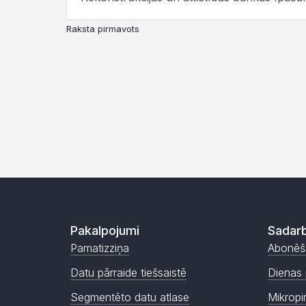
Raksta pirmavots
Pakalpojumi
Sadarb
Pamatizziņa
Abonēš
Datu pārraide tiešsaistē
Dienas 
Segmentēto datu atlase
Mikropi