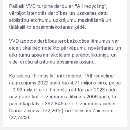
Pašlaik VVD turpina darbu ar "All recycling",
vērtējot īstenotās darbības un uzskaites datu
atbilstību atkritumu uzkrājumu mazināšanā un
tālākajā to apsaimniekošanas ķēdē.
VVD izdotos darbības ierobežojošos lēmumus var
atcelt tikai pēc noteikto pārkāpumu novēršanas un
atkritumu apsaimniekotājam pierādot likumīgu un
videi drošu atkritumu apsaimniekošanu.
Kā liecina "Firmas.lv" informācija, "All recycling"
apgrozījums 2022.gadā bija 4,71 miljons eiro, peļņa
- 0,92 miljoni eiro. Finanšu rādītāji par 2023.gadu
nav publiskoti. Uzņēmums dibināts 2006.gadā, tā
pamatkapitāls ir 397 845 eiro. Uzņēmums pieder
Diānai Zaicevai (72,26%) un Denisam Zaicevam
(27,74%).