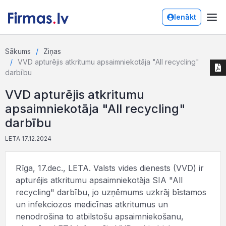
Ienākt
Sākums
Ziņas
VVD apturējis atkritumu apsaimniekotāja "All recycling"
darbību
VVD apturējis atkritumu
apsaimniekotāja "All recycling"
darbību
LETA 17.12.2024
Rīga, 17.dec., LETA. Valsts vides dienests (VVD) ir
apturējis atkritumu apsaimniekotāja SIA "All
recycling" darbību, jo uzņēmums uzkrāj bīstamos
un infekciozos medicīnas atkritumus un
nenodrošina to atbilstošu apsaimniekošanu,