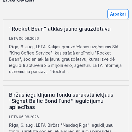
Raksta pirmavots
Atpakaļ
"Rocket Bean" atklās jauno grauzdētavu
LETA 06.08.2026
Rīga, 6. aug., LETA. Kafijas grauzdēšanas uzņēmums SIA
"King Coffee Service", kas strādā ar zīmolu "Rocket
Bean", šodien atklās jaunu grauzdētavu, kuras izveidē
ieguldīti aptuveni 2,5 miljoni eiro, aģentūru LETA informēja
uzņēmuma pārstāvji. "Rocket ...
Biržas ieguldījumu fondu sarakstā iekļaus
"Signet Baltic Bond Fund" ieguldījumu
apliecības
LETA 06.08.2026
Rīga, 6. aug., LETA. Biržas "Nasdaq Riga" ieguldījumu
fondu sarakstā šodien iekļaus ieguldījumu pārvaldes