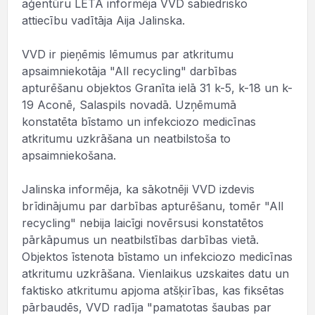
aģentūru LETA informēja VVD sabiedrisko
attiecību vadītāja Aija Jalinska.
VVD ir pieņēmis lēmumus par atkritumu
apsaimniekotāja "All recycling" darbības
apturēšanu objektos Granīta ielā 31 k-5, k-18 un k-
19 Aconē, Salaspils novadā. Uzņēmumā
konstatēta bīstamo un infekciozo medicīnas
atkritumu uzkrāšana un neatbilstoša to
apsaimniekošana.
Jalinska informēja, ka sākotnēji VVD izdevis
brīdinājumu par darbības apturēšanu, tomēr "All
recycling" nebija laicīgi novērsusi konstatētos
pārkāpumus un neatbilstības darbības vietā.
Objektos īstenota bīstamo un infekciozo medicīnas
atkritumu uzkrāšana. Vienlaikus uzskaites datu un
faktisko atkritumu apjoma atšķirības, kas fiksētas
pārbaudēs, VVD radīja "pamatotas šaubas par