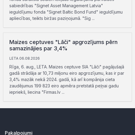
sabiedrības "Signet Asset Management Latvia"
ieguldījumu fonda "Signet Baltic Bond Fund" ieguldījumu
apliecības, teikts biržas paziņojumā. "Sig ...
Maizes ceptuves "Lāči" apgrozījums pērn
samazinājies par 3,4%
LETA 06.08.2026
Rīga, 6. aug., LETA. Maizes ceptuve SIA "Lāči" pagājušajā
gadā strādāja ar 10,73 miljonu eiro apgrozījumu, kas ir par
3,4% mazāk nekā 2024. gadā, kā arī kompānija cieta
zaudējumus 199 823 eiro apmēra pretstatā peļņai gadu
iepriekš, liecina "Firmas.lv ...
Pakalpojumi