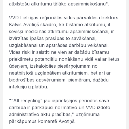
atbilstošu atkritumu tālāko apsaimniekošanu".
VVD Lielrīgas reģionālās vides pārvaldes direktors
Kalvis Avotiņš skaidro, ka bīstamo atkritumu, it
sevišķi medicīnas atkritumu apsaimniekošanai, ir
izvirzītas īpašas prasības to savākšanai,
uzglabāšanai un apstrādes darbību veikšanai.
Vides riski ir saistīti ne vien ar dažādu bīstamu
priekšmetu potenciālu nonākšanu vidē vai ar lietus
ūdeņiem, izskalojoties piesārņojumam no
neatbilstoši uzglabātiem atkritumiem, bet arī ar
biodrošības apsvērumiem, piemēram, dažādu
infekciju izplatību.
""All recycling" jau iepriekšējos periodos savā
darbībā ir pārkāpusi normatīvo un VVD izdoto
administratīvo aktu prasības," uzņēmuma
pārkāpumus komentē Avotiņš.