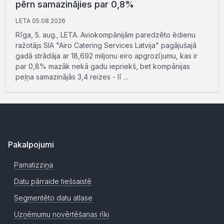
pērn samazinājies par 0,8%
LETA 05.08.2026
Rīga, 5. aug., LETA. Aviokompānijām paredzēto ēdienu
ražotājs SIA "Airo Catering Services Latvija" pagājušajā
gadā strādāja ar 18,692 miljonu eiro apgrozījumu, kas ir
par 0,8% mazāk nekā gadu iepriekš, bet kompānijas
peļņa samazinājās 3,4 reizes - lī ...
Pakalpojumi
Pamatizziņa
Datu pārraide tiešsaistē
Segmentēto datu atlase
Uzņēmumu novērtēšanas rīki