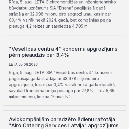
Rīga, 5. aug., LETA. Elektromontāžas un inženiertehnisko
būvdarbu uzņēmums SIA "Elsana" pagājušajā gadā
strādāja ar 32,998 miljonu eiro apgrozījumu, kas ir par
60,4% vairāk nekā 2024. gadā, bet kompānijas peļņa
pieauga 4,2 reizes un sasniedza 4,705 m ...
"Veselības centra 4" koncerna apgrozījums
pērn pieaudzis par 3,4%
LETA 05.08.2026
Rīga, 5. aug., LETA. SIA "Veselības centrs 4" koncerns
pagājušajā gadā strādāja ar 43,978 miljonu eiro
apgrozījumu, kas ir par 3,4% vairāk nekā gadu iepriekš,
savukārt koncerna peļņa pieauga par 27,8% - līdz 5,65
miljoniem eiro, liecina "Firmas.lv" i ...
Aviokompānijām paredzēto ēdienu ražotāja
"Airo Catering Services Latvija" apgrozījums