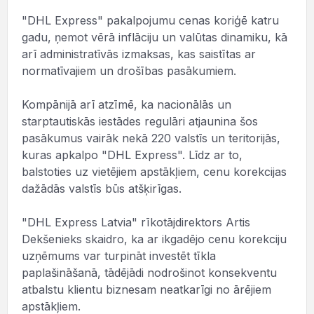
"DHL Express" pakalpojumu cenas koriģē katru
gadu, ņemot vērā inflāciju un valūtas dinamiku, kā
arī administratīvās izmaksas, kas saistītas ar
normatīvajiem un drošības pasākumiem.
Kompānijā arī atzīmē, ka nacionālās un
starptautiskās iestādes regulāri atjaunina šos
pasākumus vairāk nekā 220 valstīs un teritorijās,
kuras apkalpo "DHL Express". Līdz ar to,
balstoties uz vietējiem apstākļiem, cenu korekcijas
dažādās valstīs būs atšķirīgas.
"DHL Express Latvia" rīkotājdirektors Artis
Dekšenieks skaidro, ka ar ikgadējo cenu korekciju
uzņēmums var turpināt investēt tīkla
paplašināšanā, tādējādi nodrošinot konsekventu
atbalstu klientu biznesam neatkarīgi no ārējiem
apstākļiem.