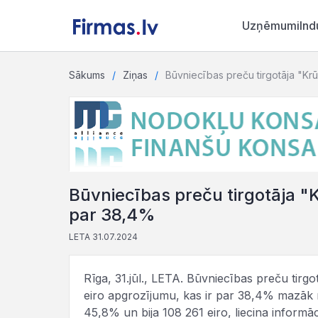
Uzņēmumi
Ind
Sākums
Ziņas
Būvniecības preču tirgotāja "Kr
Būvniecības preču tirgotāja "
par 38,4%
LETA 31.07.2024
Rīga, 31.jūl., LETA. Būvniecības preču tirg
eiro apgrozījumu, kas ir par 38,4% mazāk 
45,8% un bija 108 261 eiro, liecina informāci