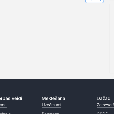
ības veidi
Meklēšana
Dažādi
ana
Uzņēmumi
Zemesgr