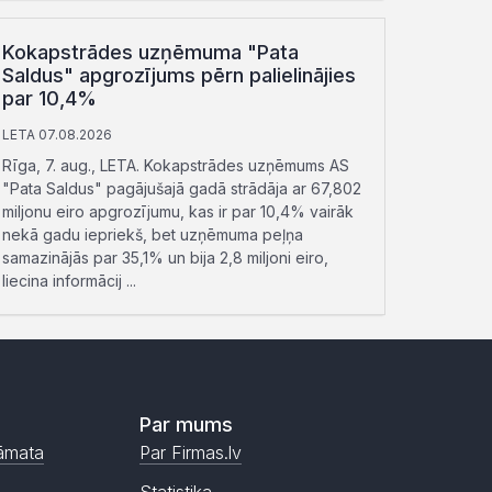
Kokapstrādes uzņēmuma "Pata
Saldus" apgrozījums pērn palielinājies
par 10,4%
LETA 07.08.2026
Rīga, 7. aug., LETA. Kokapstrādes uzņēmums AS
"Pata Saldus" pagājušajā gadā strādāja ar 67,802
miljonu eiro apgrozījumu, kas ir par 10,4% vairāk
nekā gadu iepriekš, bet uzņēmuma peļņa
samazinājās par 35,1% un bija 2,8 miljoni eiro,
liecina informācij ...
Par mums
āmata
Par Firmas.lv