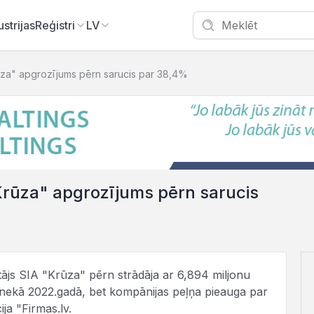
ustrijas
Reģistri
LV
ūza" apgrozījums pērn sarucis par 38,4%
Krūza" apgrozījums pērn sarucis
otājs SIA "Krūza" pērn strādāja ar 6,894 miljonu
nekā 2022.gadā, bet kompānijas peļņa pieauga par
ja "Firmas.lv.