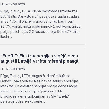
LETA 07.08.2026
Rīga, 7. aug., LETA. Piena pārstrādes uzņēmums
SIA "Baltic Dairy Board" pagājušajā gadā strādāja
ar 22,475 miljonu eiro apgrozījumu, kas ir par
85,7% vairāk nekā gadu iepriekš, bet kompānijas
peļņa palielinājās 2,2 reizes un bija 904 477 eiro,
liecin ...
"Enefit": Elektroenerģijas vidējā cena
augustā Latvijā varētu mēreni pieaugt
LETA 07.08.2026
Rīga, 7. aug., LETA. Augustā, dienām kļūstot
īsākām, pakāpeniski mazināsies saules enerģijas
ietekme, un elektroenerģijas vidējā cena Latvijā
varētu mēreni pieaugt, aģentūrai LETA
prognozēja energokompānijas SIA "Enefit"
pārstāvji. Jūlijā elektroene ...