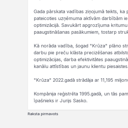
Gada pārskata vadības ziņojumā teikts, ka p
pateicoties uzņēmuma aktīvām darbībām ien
optimizācijā. Savukārt apgrozījuma kritumu
paaugstināšanas pasākumiem, tostarp struk
Kā norāda vadība, šogad "Krūza" plāno st
darbu pie preču klāsta precizēšanas atbils
optimizācijas, darba efektivitātes paaugstinā
kanālu attīstības un jaunu klientu piesaistes
"Krūza" 2022.gadā strādāja ar 11,195 miljo
Kompānija reģistrēta 1995.gadā, un tās pama
īpašnieks ir Jurijs Sasko.
Raksta pirmavots