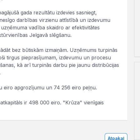
agājušā gada rezultātu izdevies sasniegt,
esīgo darbības virzienu attīstībā un izdevumu
 uzņēmuma vadība skaidro ar efektivitātes
tūrvienības Jelgavā slēgšanu.
rādāt bez būtiskām izmaiņām. Uzņēmums turpinās
toši tirgus pieprasījumam, izdevumu un procesu
šanas, kā arī turpinās darbu pie jaunu distribūcijas
.
nu eiro apgrozījumu un 74 256 eiro peļņu.
tkapitāls ir 498 000 eiro. "Krūza" vienīgais
Atpakaļ