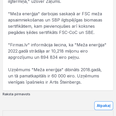
ilgtermiņā," uzsver Zaļums.
"Meža enerģija" darbojas saskaņā ar FSC meža
apsaimniekošanas un SBP ilgtspējīgas biomasas
sertifikātiem, kam pievienojušies arī koksnes
piegādes ķēdes sertifikāts FSC-CoC un SBE.
"Firmas.lv" informācija liecina, ka "Meža enerģija"
2022.gadā strādāja ar 10,218 miljonu eiro
apgrozījumu un 894 834 eiro peļņu.
Uzņēmums "Meža enerģija" dibināts 2018.gadā,
un tā pamatkapitāls ir 60 000 eiro. Uzņēmums
vienīgais īpašnieks ir Artis Šteinbergs.
Raksta pirmavots
Atpakaļ