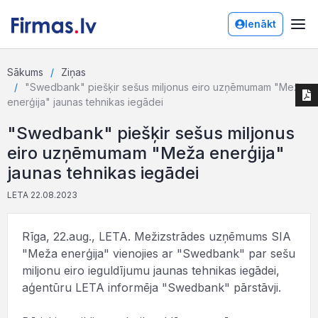
Ienākt
Sākums
Ziņas
"Swedbank" piešķir sešus miljonus eiro uzņēmumam "Meža
enerģija" jaunas tehnikas iegādei
"Swedbank" piešķir sešus miljonus
eiro uzņēmumam "Meža enerģija"
jaunas tehnikas iegādei
LETA 22.08.2023
Rīga, 22.aug., LETA. Mežizstrādes uzņēmums SIA
"Meža enerģija" vienojies ar "Swedbank" par sešu
miljonu eiro ieguldījumu jaunas tehnikas iegādei,
aģentūru LETA informēja "Swedbank" pārstāvji.