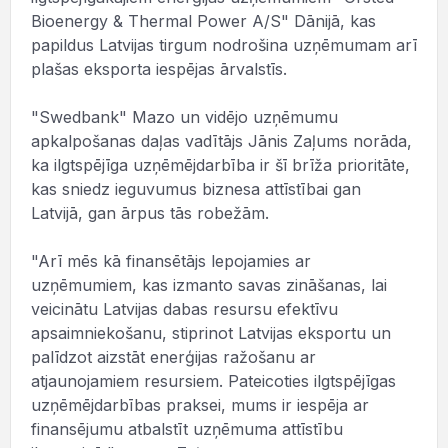
Bioenergy & Thermal Power A/S" Dānijā, kas
papildus Latvijas tirgum nodrošina uzņēmumam arī
plašas eksporta iespējas ārvalstīs.
"Swedbank" Mazo un vidējo uzņēmumu
apkalpošanas daļas vadītājs Jānis Zaļums norāda,
ka ilgtspējīga uzņēmējdarbība ir šī brīža prioritāte,
kas sniedz ieguvumus biznesa attīstībai gan
Latvijā, gan ārpus tās robežām.
"Arī mēs kā finansētājs lepojamies ar
uzņēmumiem, kas izmanto savas zināšanas, lai
veicinātu Latvijas dabas resursu efektīvu
apsaimniekošanu, stiprinot Latvijas eksportu un
palīdzot aizstāt enerģijas ražošanu ar
atjaunojamiem resursiem. Pateicoties ilgtspējīgas
uzņēmējdarbības praksei, mums ir iespēja ar
finansējumu atbalstīt uzņēmuma attīstību