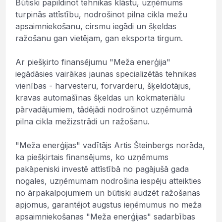
Būtiski papildinot tehnikas klāstu, uzņēmums
turpinās attīstību, nodrošinot pilna cikla mežu
apsaimniekošanu, cirsmu iegādi un šķeldas
ražošanu gan vietējam, gan eksporta tirgum.
Ar piešķirto finansējumu "Meža enerģija"
iegādāsies vairākas jaunas specializētās tehnikas
vienības - harvesteru, forvarderu, šķeldotājus,
kravas automašīnas šķeldas un kokmateriālu
pārvadājumiem, tādējādi nodrošinot uzņēmumā
pilna cikla mežizstrādi un ražošanu.
"Meža enerģijas" vadītājs Artis Šteinbergs norāda,
ka piešķirtais finansējums, ko uzņēmums
pakāpeniski investē attīstībā no pagājušā gada
nogales, uzņēmumam nodrošina iespēju atteikties
no ārpakalpojumiem un būtiski audzēt ražošanas
apjomus, garantējot augstus ieņēmumus no meža
apsaimniekošanas "Meža enerģijas" sadarbības