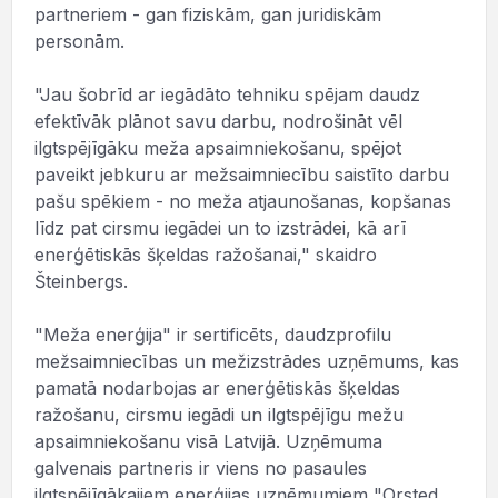
partneriem - gan fiziskām, gan juridiskām
personām.
"Jau šobrīd ar iegādāto tehniku spējam daudz
efektīvāk plānot savu darbu, nodrošināt vēl
ilgtspējīgāku meža apsaimniekošanu, spējot
paveikt jebkuru ar mežsaimniecību saistīto darbu
pašu spēkiem - no meža atjaunošanas, kopšanas
līdz pat cirsmu iegādei un to izstrādei, kā arī
enerģētiskās šķeldas ražošanai," skaidro
Šteinbergs.
"Meža enerģija" ir sertificēts, daudzprofilu
mežsaimniecības un mežizstrādes uzņēmums, kas
pamatā nodarbojas ar enerģētiskās šķeldas
ražošanu, cirsmu iegādi un ilgtspējīgu mežu
apsaimniekošanu visā Latvijā. Uzņēmuma
galvenais partneris ir viens no pasaules
ilgtspējīgākajiem enerģijas uzņēmumiem "Orsted