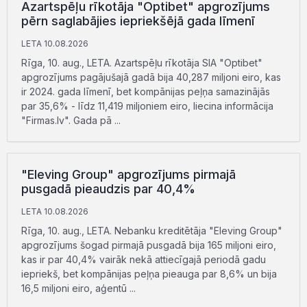
Azartspēļu rīkotāja "Optibet" apgrozījums
pērn saglabājies iepriekšējā gada līmenī
LETA 10.08.2026
Rīga, 10. aug., LETA. Azartspēļu rīkotāja SIA "Optibet"
apgrozījums pagājušajā gadā bija 40,287 miljoni eiro, kas
ir 2024. gada līmenī, bet kompānijas peļņa samazinājās
par 35,6% - līdz 11,419 miljoniem eiro, liecina informācija
"Firmas.lv". Gada pā ...
"Eleving Group" apgrozījums pirmajā
pusgadā pieaudzis par 40,4%
LETA 10.08.2026
Rīga, 10. aug., LETA. Nebanku kreditētāja "Eleving Group"
apgrozījums šogad pirmajā pusgadā bija 165 miljoni eiro,
kas ir par 40,4% vairāk nekā attiecīgajā periodā gadu
iepriekš, bet kompānijas peļņa pieauga par 8,6% un bija
16,5 miljoni eiro, aģentū ...