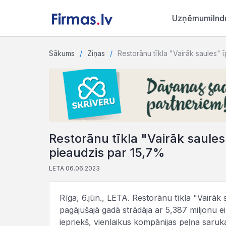
Uzņēmumi
Ind
Sākums
Ziņas
Restorānu tīkla "Vairāk saules"
Restorānu tīkla "Vairāk saule
pieaudzis par 15,7%
LETA 06.06.2023
Rīga, 6.jūn., LETA. Restorānu tīkla "Vairāk
pagājušajā gadā strādāja ar 5,387 miljonu 
iepriekš, vienlaikus kompānijas peļņa saruka