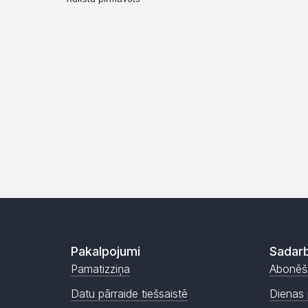
Pakalpojumi
Sadarb
Pamatizziņa
Abonēš
Datu pārraide tiešsaistē
Dienas 