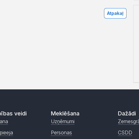
Atpakaļ
ības veidi
Meklēšana
Dažādi
ana
Uzņēmumi
Zemesgr
pieeja
Personas
CSDD