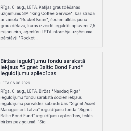
Rīga, 6. aug., LETA. Kafijas grauzdēšanas
uzņēmums SIA "King Coffee Service", kas strādā
ar zīmolu "Rocket Bean", šodien atklās jaunu
grauzdētavu, kuras izveidē ieguldīti aptuveni 2,5
miljoni eiro, aģentūru LETA informēja uzņēmuma
pārstāvji. "Rocket ...
Biržas ieguldījumu fondu sarakstā
iekļaus "Signet Baltic Bond Fund"
ieguldījumu apliecības
LETA 06.08.2026
Rīga, 6. aug., LETA. Biržas "Nasdaq Riga"
ieguldījumu fondu sarakstā šodien iekļaus
ieguldījumu pārvaldes sabiedrības "Signet Asset
Management Latvia" ieguldījumu fonda "Signet
Baltic Bond Fund" ieguldījumu apliecības, teikts
biržas paziņojumā. "Sig ...