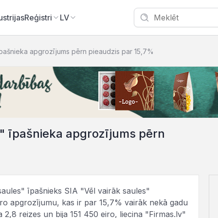
ustrijas
Reģistri
LV
 īpašnieka apgrozījums pērn pieaudzis par 15,7%
s" īpašnieka apgrozījums pērn
 saules" īpašnieks SIA "Vēl vairāk saules"
eiro apgrozījumu, kas ir par 15,7% vairāk nekā gadu
 2,8 reizes un bija 151 450 eiro, liecina "Firmas.lv"