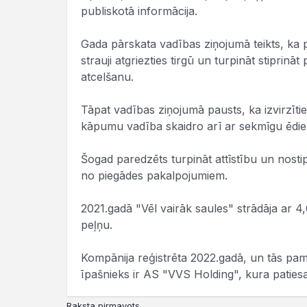
publiskotā informācija.
Gada pārskata vadības ziņojumā teikts, ka 
strauji atgriezties tirgū un turpināt stipri
atcelšanu.
Tāpat vadības ziņojumā pausts, ka izvirzītie
kāpumu vadība skaidro arī ar sekmīgu ēdi
Šogad paredzēts turpināt attīstību un nostipr
no piegādes pakalpojumiem.
2021.gadā "Vēl vairāk saules" strādāja ar 
peļņu.
Kompānija reģistrēta 2022.gadā, un tās pama
īpašnieks ir AS "VVS Holding", kura patiesa
Raksta pirmavots