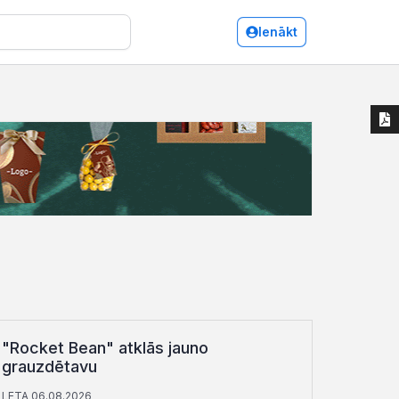
Ienākt
"Rocket Bean" atklās jauno
grauzdētavu
LETA 06.08.2026