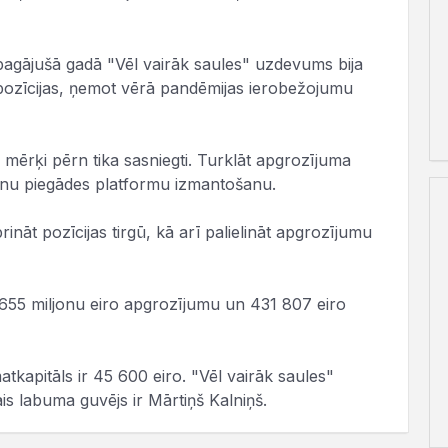
pagājušā gadā "Vēl vairāk saules" uzdevums bija
nāt pozīcijas, ņemot vērā pandēmijas ierobežojumu
 mērķi pērn tika sasniegti. Turklāt apgrozījuma
enu piegādes platformu izmantošanu.
ināt pozīcijas tirgū, kā arī palielināt apgrozījumu
4,655 miljonu eiro apgrozījumu un 431 807 eiro
tkapitāls ir 45 600 eiro. "Vēl vairāk saules"
is labuma guvējs ir Mārtiņš Kalniņš.