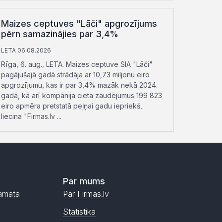
Maizes ceptuves "Lāči" apgrozījums
pērn samazinājies par 3,4%
LETA 06.08.2026
Rīga, 6. aug., LETA. Maizes ceptuve SIA "Lāči"
pagājušajā gadā strādāja ar 10,73 miljonu eiro
apgrozījumu, kas ir par 3,4% mazāk nekā 2024.
gadā, kā arī kompānija cieta zaudējumus 199 823
eiro apmēra pretstatā peļņai gadu iepriekš,
liecina "Firmas.lv ...
Par mums
āmata
Par Firmas.lv
Statistika