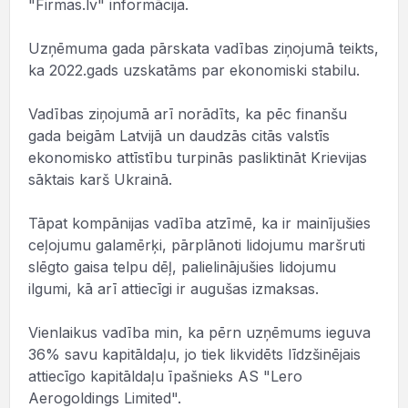
"Firmas.lv" informācija.
Uzņēmuma gada pārskata vadības ziņojumā teikts,
ka 2022.gads uzskatāms par ekonomiski stabilu.
Vadības ziņojumā arī norādīts, ka pēc finanšu
gada beigām Latvijā un daudzās citās valstīs
ekonomisko attīstību turpinās pasliktināt Krievijas
sāktais karš Ukrainā.
Tāpat kompānijas vadība atzīmē, ka ir mainījušies
ceļojumu galamērķi, pārplānoti lidojumu maršruti
slēgto gaisa telpu dēļ, palielinājušies lidojumu
ilgumi, kā arī attiecīgi ir augušas izmaksas.
Vienlaikus vadība min, ka pērn uzņēmums ieguva
36% savu kapitāldaļu, jo tiek likvidēts līdzšinējais
attiecīgo kapitāldaļu īpašnieks AS "Lero
Aerogoldings Limited".