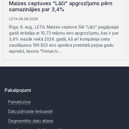
Maizes ceptuves "Lāči" apgrozījums pērn
samazinājies par 3,4%
LETA 06.08.2026
Rīga, 6. aug., LETA. Maizes ceptuve SIA "Lāči" pagājušajā
gadā strādāja ar 10,73 miljonu eiro apgrozījumu, kas ir par
3,4% mazāk nekā 2024. gadā, kā arī kompānija cieta
zaudējumus 199 823 eiro apmēra pretstatā peļņai gadu
iepriekš, liecina "Firmas.lv ...
Pakalpojumi
Pamatizziņa
Datu pārraide tiešsaistē
Segmentēto datu atlase