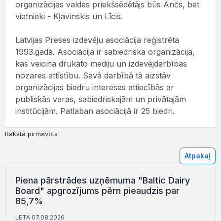
organizācijas valdes priekšsēdētājs būs Ančs, bet
vietnieki - Kļavinskis un Līcis.
Latvijas Preses izdevēju asociācija reģistrēta
1993.gadā. Asociācija ir sabiedriska organizācija,
kas veicina drukāto mediju un izdevējdarbības
nozares attīstību. Savā darbībā tā aizstāv
organizācijas biedru intereses attiecībās ar
publiskās varas, sabiedriskajām un privātajām
institūcijām. Patlaban asociācijā ir 25 biedri.
Raksta pirmavots
Atpakaļ
Piena pārstrādes uzņēmuma "Baltic Dairy
Board" apgrozījums pērn pieaudzis par
85,7%
LETA 07.08.2026