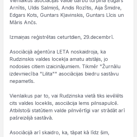
Vienlaikus asociācijas valdē darbu turpina Edgars
Arnītis, Uldis Salmiņš, Andis Rozītis, Aija Šmidre,
Edgars Kots, Guntars Kļavinskis, Guntars Līcis un
Māris Ančs.
Izmaiņas reģistrētas ceturtdien, 29.decembrī.
Asociācijā aģentūra LETA noskaidroja, ka
Rudzinskis valdes locekļa amatu atstājis, jo
nodosies citiem izaicinājumiem. Tikmēr "Žurnālu
izdevniecība "Lilita"" asociācijas biedru sastāvu
nepametīs.
Vienlaikus par to, vai Rudzinska vietā tiks ievēlēts
cits valdes loceklis, asociācija lems pilnsapulcē.
Atbilstoši statūtiem valde pilnvērtīgi var strādāt arī
pašreizējā sastāvā.
Asociācijā arī skaidro, ka, tāpat kā līdz šim,