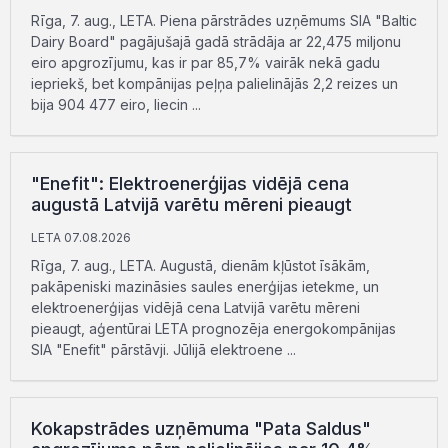
Rīga, 7. aug., LETA. Piena pārstrādes uzņēmums SIA "Baltic
Dairy Board" pagājušajā gadā strādāja ar 22,475 miljonu
eiro apgrozījumu, kas ir par 85,7% vairāk nekā gadu
iepriekš, bet kompānijas peļņa palielinājās 2,2 reizes un
bija 904 477 eiro, liecin ...
"Enefit": Elektroenerģijas vidējā cena
augustā Latvijā varētu mēreni pieaugt
LETA 07.08.2026
Rīga, 7. aug., LETA. Augustā, dienām kļūstot īsākām,
pakāpeniski mazināsies saules enerģijas ietekme, un
elektroenerģijas vidējā cena Latvijā varētu mēreni
pieaugt, aģentūrai LETA prognozēja energokompānijas
SIA "Enefit" pārstāvji. Jūlijā elektroene ...
Kokapstrādes uzņēmuma "Pata Saldus"