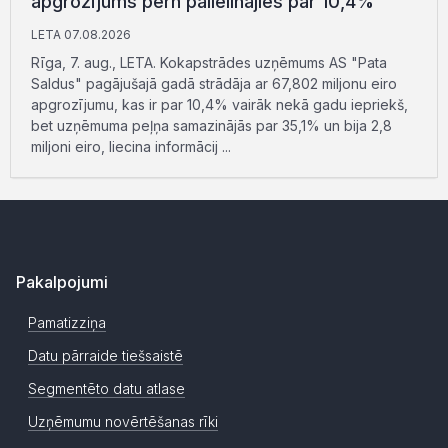
apgrozījums pērn palielinājies par 10,4%
LETA 07.08.2026
Rīga, 7. aug., LETA. Kokapstrādes uzņēmums AS "Pata
Saldus" pagājušajā gadā strādāja ar 67,802 miljonu eiro
apgrozījumu, kas ir par 10,4% vairāk nekā gadu iepriekš,
bet uzņēmuma peļņa samazinājās par 35,1% un bija 2,8
miljoni eiro, liecina informācij ...
Pakalpojumi
Pamatizziņa
Datu pārraide tiešsaistē
Segmentēto datu atlase
Uzņēmumu novērtēšanas rīki