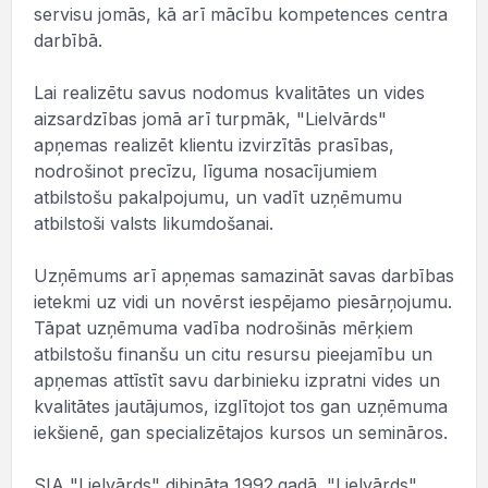
servisu jomās, kā arī mācību kompetences centra
darbībā.
Lai realizētu savus nodomus kvalitātes un vides
aizsardzības jomā arī turpmāk, "Lielvārds"
apņemas realizēt klientu izvirzītās prasības,
nodrošinot precīzu, līguma nosacījumiem
atbilstošu pakalpojumu, un vadīt uzņēmumu
atbilstoši valsts likumdošanai.
Uzņēmums arī apņemas samazināt savas darbības
ietekmi uz vidi un novērst iespējamo piesārņojumu.
Tāpat uzņēmuma vadība nodrošinās mērķiem
atbilstošu finanšu un citu resursu pieejamību un
apņemas attīstīt savu darbinieku izpratni vides un
kvalitātes jautājumos, izglītojot tos gan uzņēmuma
iekšienē, gan specializētajos kursos un semināros.
SIA "Lielvārds" dibināta 1992.gadā. "Lielvārds"