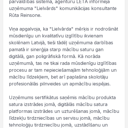
pārvaldības sistēmā, aģentūru LETA informēja
uzņēmuma "Lielvārds" komunikācijas konsultante
Rūta Reinsone.
Viņa apgalvoja, ka "Lielvārda" mērķis ir nodrošināt
mūsdienīgu un kvalitatīvu izglītību ikvienam
skolēnam Latvijā, tieši tādēļ uzņēmuma darbības
pamatā ir sinerģija starp mācību saturu gan
digitālā, gan poligrāfiskā formā. Kā norāda
uzņēmumā, tas ne tikai rada mūsdienīgu izglītības
procesu ar tam nepieciešamajām tehnoloģijām un
mācību līdzekļiem, bet arī paplašina skolotāju
profesionālās pilnveides un apmācību iespējas.
Uzņēmums sertifikātus saņēmis mācību produkta
satura izstrādes jomā, digitālās mācību satura
platformas izstrādes un uzturēšanas jomā, mācību
līdzekļu tirdzniecības un servisu jomā, mācību
tehnoloģiju tirdzniecību jomā, uzstādīšanu un