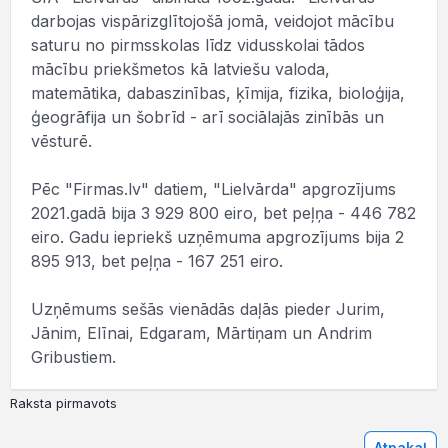
darbojas vispārizglītojošā jomā, veidojot mācību
saturu no pirmsskolas līdz vidusskolai tādos
mācību priekšmetos kā latviešu valoda,
matemātika, dabaszinības, ķīmija, fizika, bioloģija,
ģeogrāfija un šobrīd - arī sociālajās zinībās un
vēsturē.
Pēc "Firmas.lv" datiem, "Lielvārda" apgrozījums
2021.gadā bija 3 929 800 eiro, bet peļņa - 446 782
eiro. Gadu iepriekš uzņēmuma apgrozījums bija 2
895 913, bet peļņa - 167 251 eiro.
Uzņēmums sešās vienādās daļās pieder Jurim,
Jānim, Elīnai, Edgaram, Mārtiņam un Andrim
Gribustiem.
Raksta pirmavots
Atpakaļ