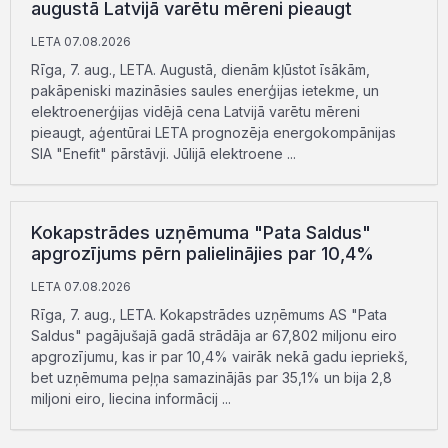
augustā Latvijā varētu mēreni pieaugt
LETA 07.08.2026
Rīga, 7. aug., LETA. Augustā, dienām kļūstot īsākām,
pakāpeniski mazināsies saules enerģijas ietekme, un
elektroenerģijas vidējā cena Latvijā varētu mēreni
pieaugt, aģentūrai LETA prognozēja energokompānijas
SIA "Enefit" pārstāvji. Jūlijā elektroene ...
Kokapstrādes uzņēmuma "Pata Saldus"
apgrozījums pērn palielinājies par 10,4%
LETA 07.08.2026
Rīga, 7. aug., LETA. Kokapstrādes uzņēmums AS "Pata
Saldus" pagājušajā gadā strādāja ar 67,802 miljonu eiro
apgrozījumu, kas ir par 10,4% vairāk nekā gadu iepriekš,
bet uzņēmuma peļņa samazinājās par 35,1% un bija 2,8
miljoni eiro, liecina informācij ...