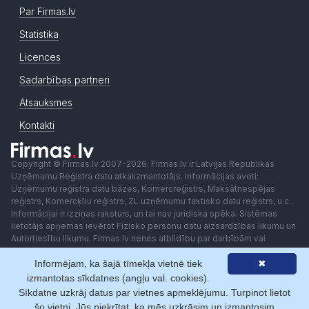
Par Firmas.lv
Statistika
Licences
Sadarbības partneri
Atsauksmes
Kontakti
Copyright © Firmas.lv 2007-2026. Firmas.lv ir Latvijas Republikas
Uzņēmumu Reģistra datu atkalizmantotājs. Informācijas avoti:
Uzņēmumu reģistra datu bāzes, Komercreģistrs, Maksātnespējas
reģistrs, Komercķīlu reģistrs, ZL uzņēmumu faktisko datu reģistrs, u.c..
Informācijai ir izziņas raksturs, un tai nav juridiska spēka. Sistēmas
lietotājs apņemas ievērot Fizisko personu datu aizsardzības likumu un
Autortiesību likumu. Firmas.lv nenes atbildību par darbībām vai
lēmumiem, kas balstīti uz saņemto pakalpojumu. Lietotājam aizliegts
Informējam, ka šajā tīmekļa vietnē tiek
✖
izmantot jebkādas automatizētas sistēmas vai iekārtas (robotus)
piekļuvei sistēmai bez rakstiskas saskaņošanas ar Firmas.lv. Galvenā
izmantotas sīkdatnes (angļu val. cookies).
redaktore: Ingūna Pempere.
Sīkdatne uzkrāj datus par vietnes apmeklējumu. Turpinot lietot
Lietošanas noteikumi
Privātuma politika
Norēķini ar
šo vietni, Jūs piekrītat, ka mēs uzkrāsim un izmantosim