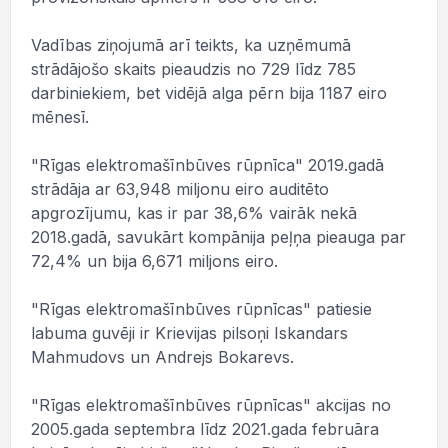
Vadības ziņojumā arī teikts, ka uzņēmumā
strādājošo skaits pieaudzis no 729 līdz 785
darbiniekiem, bet vidējā alga pērn bija 1187 eiro
mēnesī.
"Rīgas elektromašīnbūves rūpnīca" 2019.gadā
strādāja ar 63,948 miljonu eiro auditēto
apgrozījumu, kas ir par 38,6% vairāk nekā
2018.gadā, savukārt kompānija peļņa pieauga par
72,4% un bija 6,671 miljons eiro.
"Rīgas elektromašīnbūves rūpnīcas" patiesie
labuma guvēji ir Krievijas pilsoņi Iskandars
Mahmudovs un Andrejs Bokarevs.
"Rīgas elektromašīnbūves rūpnīcas" akcijas no
2005.gada septembra līdz 2021.gada februāra