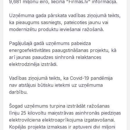
9,681 miljonu eiro, liecina "Firmas.lv" informācija.
Uzņēmuma gada pārskata vadības ziņojumā teikts,
ka pieaugums sasniegts, pateicoties jaunu vai
modernizētu produktu ieviešanai ražošanā.
Pagājušajā gadā uzņēmums pabeidza
energoefektivitātes paaugstināšanas projektu, kā
arī jaunas paaudzes sinhronā relaktances
elektrodzinēja izstrādi.
Vadības ziņojumā teikts, ka Covid-19 pandēmija
nav atstājusi būtisku ietekmi uz uzņēmuma
darbību.
Šogad uzņēmums turpina izstrādāt ražošanas
līniju 25 kilovoltu maiņstrāvas asinhronās piedziņas
elektrovilciena elektroaprīkojuma izgatavošanai.
Kopējās projekta izmaksas ir aptuveni divi miljoni