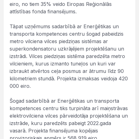
eiro, no tiem 35% veido Eiropas Reģionālās
attīstības fonda finansējums.
Tāpat uzņēmums sadarbībā ar Enerģētikas un
transporta kompetences centru šogad pabeidzis
metro vilciena vilces piedziņas sistēmas ar
superkondensatoru uzkrājējiem projektēšanu un
izstrādi. Vilces piedziņas sistēma paredzēta metro
vilcieniem, kurus izmanto tuneļos un kuri var
izbraukt atvērtos ceļa posmus ar ātrumu līdz 90
kilometriem stundā. Projekta izmaksas veidoja 420
000 eiro.
Šogad sadarbībā ar Enerģētikas un transporta
kompetences centru tiks turpināta arī maiņstrāvas
elektrovilciena vilces pārveidotāja projektēšana un
izstrāde, kuru paredzēts pabeigt 2022.gada
vasarā. Projekta finansējuma kopējais
provizoriskais apmērs ir 568 919 eiro.