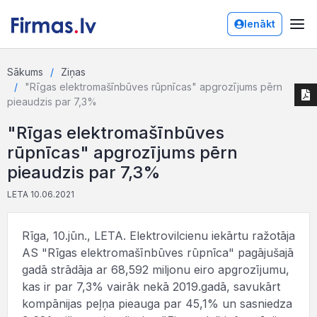
Ienākt
Sākums
Ziņas
"Rīgas elektromašīnbūves rūpnīcas" apgrozījums pērn
pieaudzis par 7,3%
"Rīgas elektromašīnbūves
rūpnīcas" apgrozījums pērn
pieaudzis par 7,3%
LETA 10.06.2021
Rīga, 10.jūn., LETA. Elektrovilcienu iekārtu ražotāja
AS "Rīgas elektromašīnbūves rūpnīca" pagājušajā
gadā strādāja ar 68,592 miljonu eiro apgrozījumu,
kas ir par 7,3% vairāk nekā 2019.gadā, savukārt
kompānijas peļņa pieauga par 45,1% un sasniedza