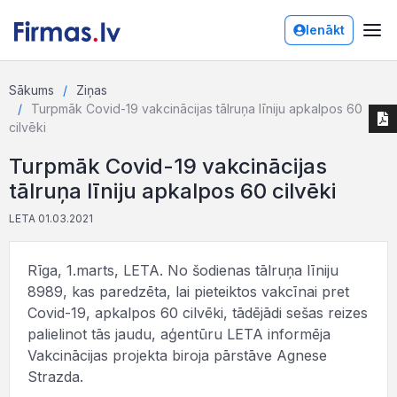
Ienākt
Sākums
Ziņas
Turpmāk Covid-19 vakcinācijas tālruņa līniju apkalpos 60
cilvēki
Turpmāk Covid-19 vakcinācijas
tālruņa līniju apkalpos 60 cilvēki
LETA 01.03.2021
Rīga, 1.marts, LETA. No šodienas tālruņa līniju
8989, kas paredzēta, lai pieteiktos vakcīnai pret
Covid-19, apkalpos 60 cilvēki, tādējādi sešas reizes
palielinot tās jaudu, aģentūru LETA informēja
Vakcinācijas projekta biroja pārstāve Agnese
Strazda.