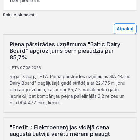
nav pieejami.
Raksta pirmavots
Atpakaļ
Piena pārstrādes uzņēmuma "Baltic Dairy
Board" apgrozījums pērn pieaudzis par
85,7%
LETA 07.08.2026
Rīga, 7. aug., LETA. Piena pārstrādes uzņēmums SIA "Baltic
Dairy Board" pagājušajā gadā strādāja ar 22,475 miljonu
eiro apgrozījumu, kas ir par 85,7% vairāk nekā gadu
iepriekš, bet kompānijas peļņa palielinājās 2,2 reizes un
bija 904 477 eiro, liecin ...
"Enefit": Elektroenerģijas vidējā cena
augustā Latvijā varētu mēreni pieaugt