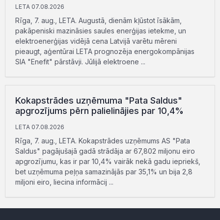
LETA 07.08.2026
Rīga, 7. aug., LETA. Augustā, dienām kļūstot īsākām,
pakāpeniski mazināsies saules enerģijas ietekme, un
elektroenerģijas vidējā cena Latvijā varētu mēreni
pieaugt, aģentūrai LETA prognozēja energokompānijas
SIA "Enefit" pārstāvji. Jūlijā elektroene ...
Kokapstrādes uzņēmuma "Pata Saldus"
apgrozījums pērn palielinājies par 10,4%
LETA 07.08.2026
Rīga, 7. aug., LETA. Kokapstrādes uzņēmums AS "Pata
Saldus" pagājušajā gadā strādāja ar 67,802 miljonu eiro
apgrozījumu, kas ir par 10,4% vairāk nekā gadu iepriekš,
bet uzņēmuma peļņa samazinājās par 35,1% un bija 2,8
miljoni eiro, liecina informācij ...