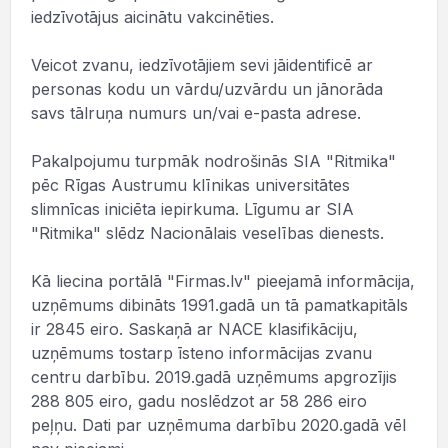
iedzīvotājus aicinātu vakcinēties.
Veicot zvanu, iedzīvotājiem sevi jāidentificē ar
personas kodu un vārdu/uzvārdu un jānorāda
savs tālruņa numurs un/vai e-pasta adrese.
Pakalpojumu turpmāk nodrošinās SIA "Ritmika"
pēc Rīgas Austrumu klīnikas universitātes
slimnīcas iniciēta iepirkuma. Līgumu ar SIA
"Ritmika" slēdz Nacionālais veselības dienests.
Kā liecina portālā "Firmas.lv" pieejamā informācija,
uzņēmums dibināts 1991.gadā un tā pamatkapitāls
ir 2845 eiro. Saskaņā ar NACE klasifikāciju,
uzņēmums tostarp īsteno informācijas zvanu
centru darbību. 2019.gadā uzņēmums apgrozījis
288 805 eiro, gadu noslēdzot ar 58 286 eiro
peļņu. Dati par uzņēmuma darbību 2020.gadā vēl