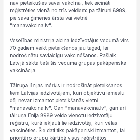
nav pieteikušies savai vakcīnai, tiek aicināti
reģistrēties vienā no trīs veidiem: pa tālruni 8989,
pie sava ģimenes ārsta vai vietnē
"manavakcina.lv".
Veselības ministrija aicina iedzīvotājus vecumā virs
70 gadiem veikt pieteikšanos jau tagad, lai
nodrošinātu savlaicīgu vakcinēšanos. Pašlaik
Latvijā sākta tieši šīs vecuma grupas pakāpeniska
vakcinācija.
Tālruņa līnijas mērķis ir nodrošināt pieteikšanos
tiem Latvijas iedzīvotājiem, kuri objektīvu iemeslu
dēļ nevar izmantot pieteikšanās vietni
"manavakcina.lv". Gan "manavakcina.lv", gan arī
tālruņa līnija 8989 veido vienotu iedzīvotāju
reģistru, kurā iekļauti tie iedzīvotāji, kuri vēlas
vakcinēties. Šie dati tiks pakāpeniski izmantoti, lai
prioritāro grupu kārtībā visus reģistrētos