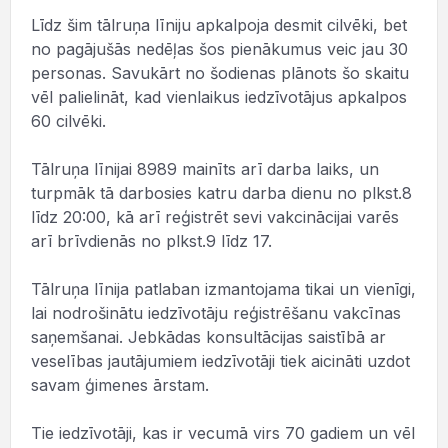
Līdz šim tālruņa līniju apkalpoja desmit cilvēki, bet
no pagājušās nedēļas šos pienākumus veic jau 30
personas. Savukārt no šodienas plānots šo skaitu
vēl palielināt, kad vienlaikus iedzīvotājus apkalpos
60 cilvēki.
Tālruņa līnijai 8989 mainīts arī darba laiks, un
turpmāk tā darbosies katru darba dienu no plkst.8
līdz 20:00, kā arī reģistrēt sevi vakcinācijai varēs
arī brīvdienās no plkst.9 līdz 17.
Tālruņa līnija patlaban izmantojama tikai un vienīgi,
lai nodrošinātu iedzīvotāju reģistrēšanu vakcīnas
saņemšanai. Jebkādas konsultācijas saistībā ar
veselības jautājumiem iedzīvotāji tiek aicināti uzdot
savam ģimenes ārstam.
Tie iedzīvotāji, kas ir vecumā virs 70 gadiem un vēl