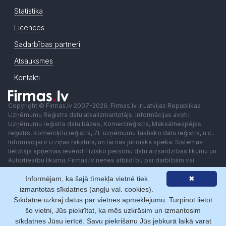
Statistika
Licences
Sadarbības partneri
Atsauksmes
Kontakti
Copyright © Firmas.lv 2007-2026. Firmas.lv ir Latvijas Republikas
Uzņēmumu Reģistra datu atkalizmantotājs. Informācijas avoti:
Uzņēmumu reģistra datu bāzes, Komercreģistrs, Maksātnespējas
reģistrs, Komercķīlu reģistrs, ZL uzņēmumu faktisko datu reģistrs, u.c..
Informācijai ir izziņas raksturs, un tai nav juridiska spēka. Sistēmas
lietotājs apņemas ievērot Fizisko personu datu aizsardzības likumu un
Autortiesību likumu. Firmas.lv nenes atbildību par darbībām vai
lēmumiem, kas balstīti uz saņemto pakalpojumu. Lietotājam aizliegts
Informējam, ka šajā tīmekļa vietnē tiek
✖
izmantot jebkādas automatizētas sistēmas vai iekārtas (robotus)
piekļuvei sistēmai bez rakstiskas saskaņošanas ar Firmas.lv. Galvenā
izmantotas sīkdatnes (angļu val. cookies).
redaktore: Ingūna Pempere.
Sīkdatne uzkrāj datus par vietnes apmeklējumu. Turpinot lietot
Lietošanas noteikumi
Privātuma politika
Norēķini ar
šo vietni, Jūs piekrītat, ka mēs uzkrāsim un izmantosim
sīkdatnes Jūsu ierīcē. Savu piekrišanu Jūs jebkurā laikā varat