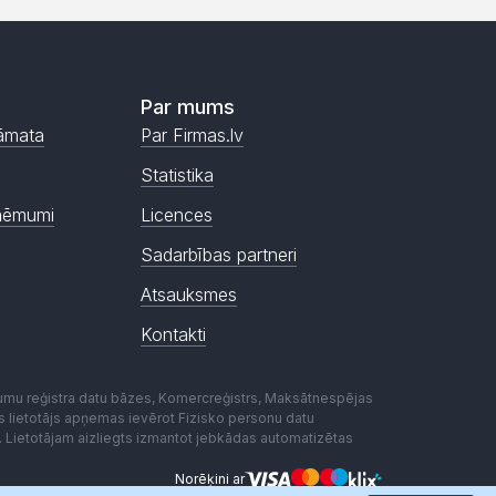
Par mums
āmata
Par Firmas.lv
Statistika
ņēmumi
Licences
Sadarbības partneri
Atsauksmes
Kontakti
mumu reģistra datu bāzes, Komercreģistrs, Maksātnespējas
ēmas lietotājs apņemas ievērot Fizisko personu datu
. Lietotājam aizliegts izmantot jebkādas automatizētas
Norēķini ar