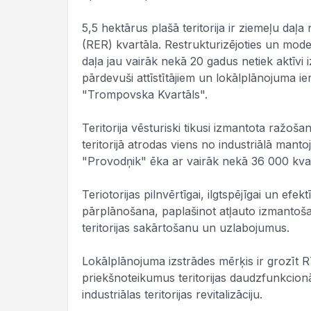
5,5 hektārus plašā teritorija ir ziemeļu da
(RER) kvartāla. Restrukturizējoties un modern
daļa jau vairāk nekā 20 gadus netiek aktīvi 
pārdevuši attīstītājiem un lokālplānojuma 
"Trompovska Kvartāls".
Teritorija vēsturiski tikusi izmantota ražoša
teritorijā atrodas viens no industriālā mant
"Provodņik" ēka ar vairāk nekā 36 000 kva
Teriotorijas pilnvērtīgai, ilgtspējīgai un efek
pārplānošana, paplašinot atļauto izmantoš
teritorijas sakārtošanu un uzlabojumus.
Lokālplānojuma izstrādes mērķis ir grozīt R
priekšnoteikumus teritorijas daudzfunkcionāl
industriālas teritorijas revitalizāciju.