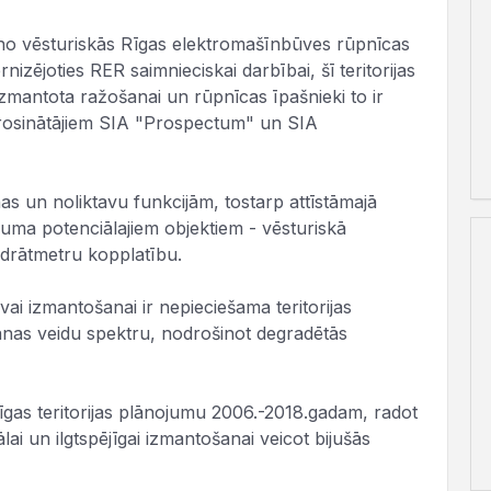
ļa no vēsturiskās Rīgas elektromašīnbūves rūpnīcas
izējoties RER saimnieciskai darbībai, šī teritorijas
izmantota ražošanai un rūpnīcas īpašnieki to ir
ierosinātājiem SIA "Prospectum" un SIA
nas un noliktavu funkcijām, tostarp attīstāmajā
ojuma potenciālajiem objektiem - vēsturiskā
drātmetru kopplatību.
tīvai izmantošanai ir nepieciešama teritorijas
anas veidu spektru, nodrošinot degradētās
īgas teritorijas plānojumu 2006.-2018.gadam, radot
ai un ilgtspējīgai izmantošanai veicot bijušās