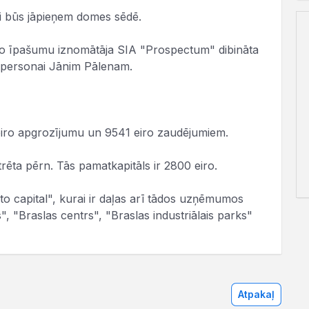
di būs jāpieņem domes sēdē.
amo īpašumu iznomātāja SIA "Prospectum" dibināta
tpersonai Jānim Pālenam.
eiro apgrozījumu un 9541 eiro zaudējumiem.
ēta pērn. Tās pamatkapitāls ir 2800 eiro.
 capital", kurai ir daļas arī tādos uzņēmumos
", "Braslas centrs", "Braslas industriālais parks"
Atpakaļ