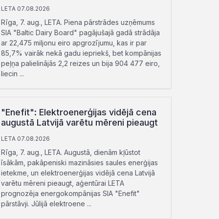
LETA 07.08.2026
Rīga, 7. aug., LETA. Piena pārstrādes uzņēmums
SIA "Baltic Dairy Board" pagājušajā gadā strādāja
ar 22,475 miljonu eiro apgrozījumu, kas ir par
85,7% vairāk nekā gadu iepriekš, bet kompānijas
peļņa palielinājās 2,2 reizes un bija 904 477 eiro,
liecin ...
"Enefit": Elektroenerģijas vidējā cena
augustā Latvijā varētu mēreni pieaugt
LETA 07.08.2026
Rīga, 7. aug., LETA. Augustā, dienām kļūstot
īsākām, pakāpeniski mazināsies saules enerģijas
ietekme, un elektroenerģijas vidējā cena Latvijā
varētu mēreni pieaugt, aģentūrai LETA
prognozēja energokompānijas SIA "Enefit"
pārstāvji. Jūlijā elektroene ...