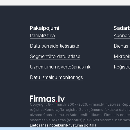
Pakalpojumi
Sadarb
Pamatizziņa
Abonēš
Datu pārraide tiešsaistē
Dienas 
Segmentēto datu atlase
Mikropi
Uzņēmumu novērtēšanas rīki
Reģistr
Datu izmaiņu monitorings
Copyright © Firmas.lv 2007-2026. Firmas.lv ir Latvijas Re
reģistrs, Komercķīlu reģistrs, ZL uzņēmumu faktisko datu reģ
aizsardzības likumu un Autortiesību likumu. Firmas.lv nen
sistēmas vai iekārtas (robotus) piekļuvei sistēmai bez ra
Lietošanas noteikumi
Privātuma politika