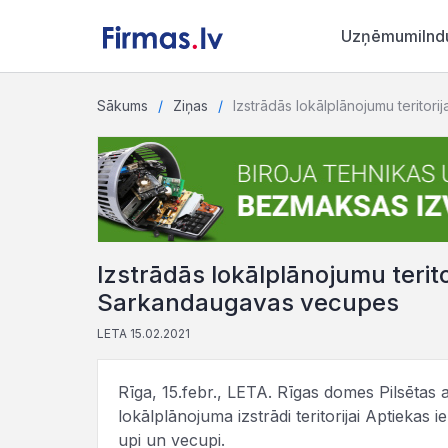
Uzņēmumi
Ind
Sākums
Ziņas
Izstrādās lokālplānojumu teritor
Izstrādās lokālplānojumu teritor
Sarkandaugavas vecupes
LETA 15.02.2021
Rīga, 15.febr., LETA. Rīgas domes Pilsētas a
lokālplānojuma izstrādi teritorijai Aptiekas
upi un vecupi.