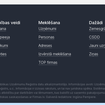
ības veidi
Meklēšana
Dažādi
ana
Uzņēmumi
Zemesgr
pieeja
Personas
CSDD
rkumi
Adreses
Jauni uz
ēties
Izvērstā meklēšana
Ziņas
TOP firmas
publikas Uzņēmumu Reģistra datu atkalizmantotājs. Informācijas avoti: Uzņē
istrs, u.c.. Informācijai ir izziņas raksturs, un tai nav juridiska spēka. Sist
es atbildību par darbībām vai lēmumiem, kas balstīti uz saņemto pakalpojumu
kstiskas saskaņošanas ar Firmas.lv. Galvenā redaktore: Ingūna Pempere.