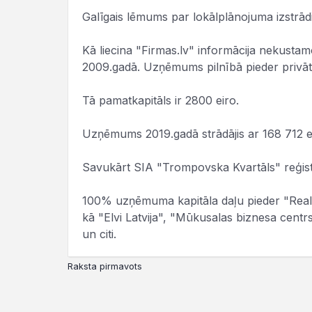
Galīgais lēmums par lokālplānojuma izstrā
Kā liecina "Firmas.lv" informācija nekust
2009.gadā. Uzņēmums pilnībā pieder privā
Tā pamatkapitāls ir 2800 eiro.
Uzņēmums 2019.gadā strādājis ar 168 712 
Savukārt SIA "Trompovska Kvartāls" reģistr
100% uzņēmuma kapitāla daļu pieder "Realto
kā "Elvi Latvija", "Mūkusalas biznesa centrs
un citi.
Raksta pirmavots