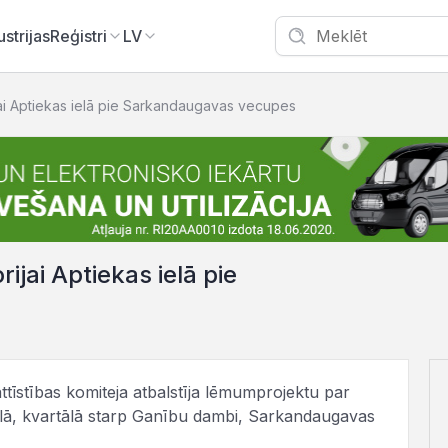
ustrijas
Reģistri
LV
ijai Aptiekas ielā pie Sarkandaugavas vecupes
ijai Aptiekas ielā pie
ttīstības komiteja atbalstīja lēmumprojektu par
 ielā, kvartālā starp Ganību dambi, Sarkandaugavas