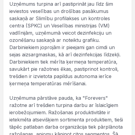
Uzņēmums turpina arī pastiprināt jau līdz šim
ieviestos veselības un drošības pasākumus
saskaņā ar Slimību profilakses un kontroles
centra (SPKC) un Veselības ministrijas (VM)
vadlīnijām, uzņēmumā veicot dezinfekciju un
ozonēšanu saskaņā ar noteiktu grafiku.
Darbiniekiem joprojām ir pieejami gan cimdi un
sejas aizsargmaskas, kā arī dezinfekcijas līdzekļi.
Darbiniekiem tiek mērīta ķermeņa temperatūra,
savukārt pie ražotnes ēkas, pastiprinot kontroli,
trešdien ir izvietota papildus autonoma ierīce
ķermeņa temperatūras mērīšanai.
Uzņēmuma pārstāve pauda, ka "Forevers"
ražotne arī trešdien turpina darbu ar īslaicīgiem
ierobežojumiem. Ražošanas produktivitāte ir
ietekmēta atsevišķiem sortimenta produktiem, tieši
tāpēc patlaban darba organizācija tiek pārplānota
ražošanas, apjomu kāpinot citos segmentos. Šā