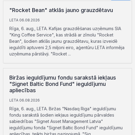
"Rocket Bean" atklās jauno grauzdētavu
LETA 06.08.2026
Rīga, 6. aug., LETA. Kafijas grauzdēšanas uzņēmums SIA
"King Coffee Service", kas strādā ar zīmolu "Rocket
Bean", šodien atklās jaunu grauzdētavu, kuras izveidē
ieguldīti aptuveni 2,5 miljoni eiro, aģentūru LETA informēja
uzņēmuma pārstāvji. "Rocket ...
Biržas ieguldījumu fondu sarakstā iekļaus
"Signet Baltic Bond Fund" ieguldījumu
apliecības
LETA 06.08.2026
Rīga, 6. aug., LETA. Biržas "Nasdaq Riga" ieguldījumu
fondu sarakstā šodien iekļaus ieguldījumu pārvaldes
sabiedrības "Signet Asset Management Latvia"
ieguldījumu fonda "Signet Baltic Bond Fund" ieguldījumu
apliecības, teikts biržas paziņojumā. "Sig ...