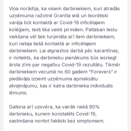
Viņa norādīja, ka visiem darbiniekiem, kuri atradās
uzņēmuma ražotnē Granīta ielā un teorētiski
varēja būt kontaktā ar Covid-19 inficētajiem
kolēģiem, testi tika veikti pirmdien. Patlaban testu
veikšana vēl tiek turpināta arī tiem darbiniekiem,
kuri nebija tiešā kontaktā ar inficētajiem
darbiniekiem. Lai atgrieztos darbā pēc karantīnas,
ir noteikts, ka darbinieku pienākums būs iesniegt
ārsta zīmi par negatīvu Covid-19 rezultātu. Tikmēr
darbiniekiem vecumā no 60 gadiem “Forevers” ir
piedāvājis izņemt uzņēmuma apmaksātu
atvaļinājumu, kas ir katra darbinieka individuāls
lēmums.
Galkina arī uzsvēra, ka vairāk nekā 90%
darbinieku, kuriem konstatēts Covid-19,
saslimšana noritot faktiski bez simptomiem.