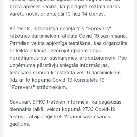
brīža aplēses liecina, ka pielāgotā režīmā darbs
varētu notikt orientējoši 10 līdz 14 dienas.
Kā ziņots, aizvadītajā nedēļā trīs "Forevers"
ražotnes darbiniekiem atklāta Covid-19 saslimšana.
Pirmdien veikta apjomīga testēšana, kas organizēta
noteiktā lokācijā, ievērojot epidemiologu
norādījumus par saskarsmes ierobežojumiem. Pēc
uzņēmuma pārstāvju sniegtās informācijas,
testēšanā slimība konstatēta vēl 16 darbiniekiem,
līdz ar to kopumā Covid-19 konstatēts 19
"Forevers" strādniekiem.
Savukārt SPKC trešdien informēja, ka pagājušās
diennakts laikā, veicot kopumā 2733 Covid-19
testus, Latvijā reģistrēti 12 jauni saslimšanas
gadījumi.