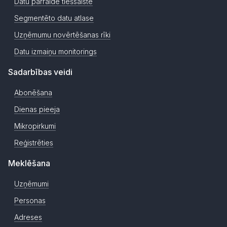
Datu pārraide tiešsaistē
Segmentēto datu atlase
Uzņēmumu novērtēšanas rīki
Datu izmaiņu monitorings
Sadarbības veidi
Abonēšana
Dienas pieeja
Mikropirkumi
Reģistrēties
Meklēšana
Uzņēmumi
Personas
Adreses