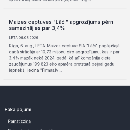
Maizes ceptuves "Lāči" apgrozījums pērn
samazinājies par 3,4%
LETA 06.08.2026
Rīga, 6. aug., LETA. Maizes ceptuve SIA "Lāči" pagājušajā
gadā strādāja ar 10,73 miljonu eiro apgrozījumu, kas ir par
3,4% mazāk nekā 2024. gadā, kā arī kompānija cieta
zaudējumus 199 823 eiro apmēra pretstatā peļņai gadu
iepriekš, liecina "Firmas.lv ...
Pakalpojumi
Pamatizziņa