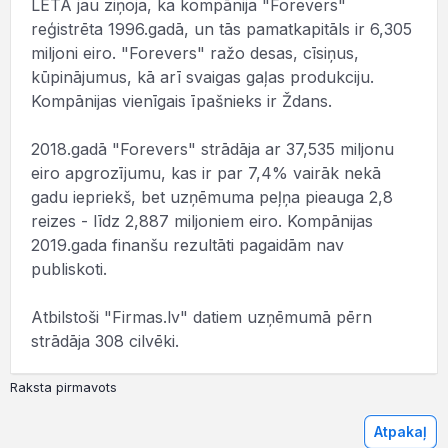
LETA jau ziņoja, ka kompānija "Forevers"
reģistrēta 1996.gadā, un tās pamatkapitāls ir 6,305
miljoni eiro. "Forevers" ražo desas, cīsiņus,
kūpinājumus, kā arī svaigas gaļas produkciju.
Kompānijas vienīgais īpašnieks ir Ždans.
2018.gadā "Forevers" strādāja ar 37,535 miljonu
eiro apgrozījumu, kas ir par 7,4% vairāk nekā
gadu iepriekš, bet uzņēmuma peļņa pieauga 2,8
reizes - līdz 2,887 miljoniem eiro. Kompānijas
2019.gada finanšu rezultāti pagaidām nav
publiskoti.
Atbilstoši "Firmas.lv" datiem uzņēmumā pērn
strādāja 308 cilvēki.
Raksta pirmavots
Atpakaļ