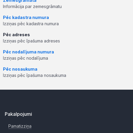
Zemesgrāmata
Informācija par zemesgrāmatu
Pēc kadastra numura
Izziņas pēc kadastra numura
Pēc adreses
Izziņas pēc īpašuma adreses
Pēc nodalījuma numura
Izziņas pēc nodalījuma
Pēc nosaukuma
Izziņas pēc īpašuma nosaukuma
Pakalpojumi
Pamatizziņa