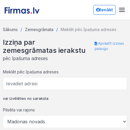
Ienākt
Sākums
Zemesgrāmata
Meklēt pēc īpašuma adreses
Izziņa par
Apskatīt izziņas
zemesgrāmatas ierakstu
paraugu
pēc īpašuma adreses
Meklēt pēc īpašuma adreses
vai izvēlēties no saraksta
Pilsēta vai rajons