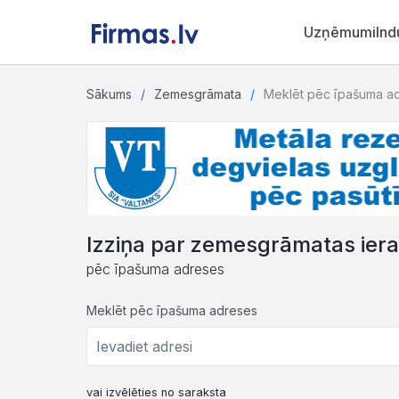
Uzņēmumi
Ind
Sākums
Zemesgrāmata
Meklēt pēc īpašuma a
Izziņa par zemesgrāmatas ier
pēc īpašuma adreses
Meklēt pēc īpašuma adreses
vai izvēlēties no saraksta