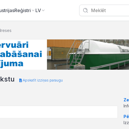
ustrijas
Reģistri
LV
dreses
akstu
Apskatīt izziņas paraugu
Ze
In
Pē
Iz