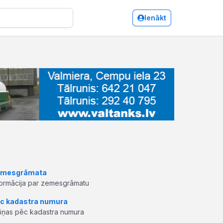
Ienākt
mesgrāmata
formācija par zemesgrāmatu
c kadastra numura
ziņas pēc kadastra numura