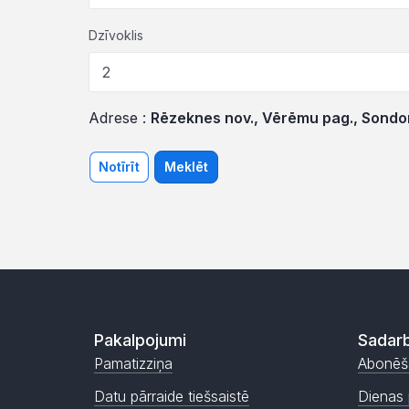
Dzīvoklis
Adrese :
Rēzeknes nov., Vērēmu pag., Sondor
Notīrīt
Meklēt
Pakalpojumi
Sadarb
Pamatizziņa
Abonēš
Datu pārraide tiešsaistē
Dienas 