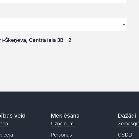
i-Škeņeva, Centra iela 3B - 2
ības veidi
Meklēšana
Dažādi
ana
Uzņēmumi
Zemesgr
pieeja
Personas
CSDD