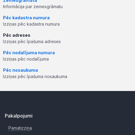
Zemesgrāmata
Informācija par zemesgrāmatu
Pēc kadastra numura
Izziņas pēc kadastra numura
Pēc adreses
Izziņas pēc īpašuma adreses
Pēc nodalījuma numura
Izziņas pēc nodalījuma
Pēc nosaukuma
Izziņas pēc īpašuma nosaukuma
Pakalpojumi
Pamatizziņa