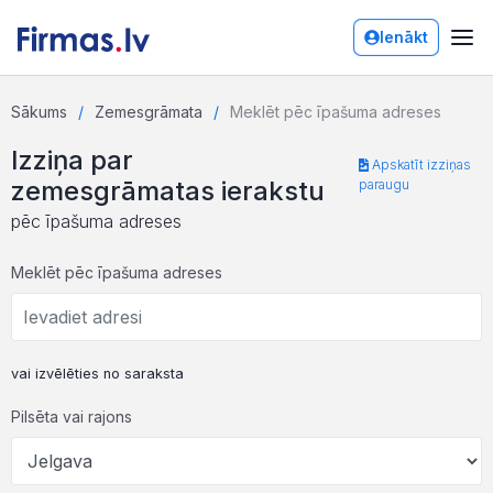
Ienākt
Sākums
Zemesgrāmata
Meklēt pēc īpašuma adreses
Izziņa par
Apskatīt izziņas
zemesgrāmatas ierakstu
paraugu
pēc īpašuma adreses
Meklēt pēc īpašuma adreses
vai izvēlēties no saraksta
Pilsēta vai rajons