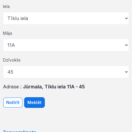
Iela
Māja
Dzīvoklis
Adrese :
Jūrmala, Tīklu iela 11A - 45
Notīrīt
Meklēt