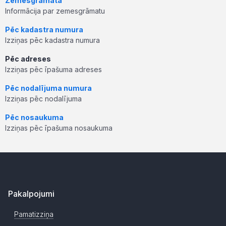
Zemesgrāmata
Informācija par zemesgrāmatu
Pēc kadastra numura
Izziņas pēc kadastra numura
Pēc adreses
Izziņas pēc īpašuma adreses
Pēc nodalījuma numura
Izziņas pēc nodalījuma
Pēc nosaukuma
Izziņas pēc īpašuma nosaukuma
Pakalpojumi
Pamatizziņa