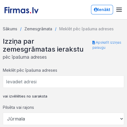
Ienākt
Sākums
Zemesgrāmata
Meklēt pēc īpašuma adreses
Izziņa par
Apskatīt izziņas
zemesgrāmatas ierakstu
paraugu
pēc īpašuma adreses
Meklēt pēc īpašuma adreses
vai izvēlēties no saraksta
Pilsēta vai rajons