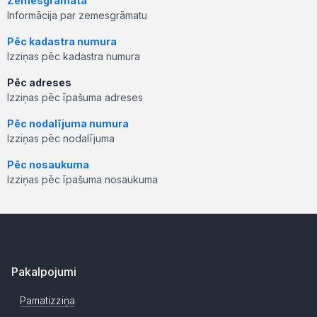
Zemesgrāmata
Informācija par zemesgrāmatu
Pēc kadastra numura
Izziņas pēc kadastra numura
Pēc adreses
Izziņas pēc īpašuma adreses
Pēc nodalījuma numura
Izziņas pēc nodalījuma
Pēc nosaukuma
Izziņas pēc īpašuma nosaukuma
Pakalpojumi
Pamatizziņa