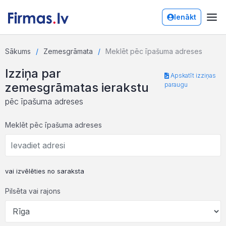
Ienākt
Sākums
Zemesgrāmata
Meklēt pēc īpašuma adreses
Izziņa par
Apskatīt izziņas
zemesgrāmatas ierakstu
paraugu
pēc īpašuma adreses
Meklēt pēc īpašuma adreses
vai izvēlēties no saraksta
Pilsēta vai rajons