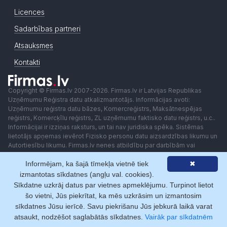
Licences
Sadarbības partneri
Atsauksmes
Kontakti
Copyright © Firmas.lv 2007-2026. Firmas.lv ir Latvijas Republikas
Uzņēmumu Reģistra datu atkalizmantotājs. Informācijas avoti:
Uzņēmumu reģistra datu bāzes, Komercreģistrs, Maksātnespējas
reģistrs, Komercķīlu reģistrs, ZL uzņēmumu faktisko datu reģistrs, u.c..
Informācijai ir izziņas raksturs, un tai nav juridiska spēka. Sistēmas
lietotājs apņemas ievērot Fizisko personu datu aizsardzības likumu un
Autortiesību likumu. Firmas.lv nenes atbildību par darbībām vai
lēmumiem, kas balstīti uz saņemto pakalpojumu. Lietotājam aizliegts
Informējam, ka šajā tīmekļa vietnē tiek
✖
izmantot jebkādas automatizētas sistēmas vai iekārtas (robotus)
piekļuvei sistēmai bez rakstiskas saskaņošanas ar Firmas.lv. Galvenā
izmantotas sīkdatnes (angļu val. cookies).
redaktore: Ingūna Pempere.
Sīkdatne uzkrāj datus par vietnes apmeklējumu. Turpinot lietot
Lietošanas noteikumi
Privātuma politika
Norēķini ar
šo vietni, Jūs piekrītat, ka mēs uzkrāsim un izmantosim
sīkdatnes Jūsu ierīcē. Savu piekrišanu Jūs jebkurā laikā varat
atsaukt, nodzēšot saglabātās sīkdatnes.
Vairāk par sīkdatnēm