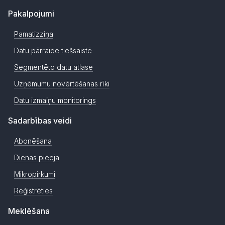
Pakalpojumi
Pamatizziņa
Datu pārraide tiešsaistē
Segmentēto datu atlase
Uzņēmumu novērtēšanas rīki
Datu izmaiņu monitorings
Sadarbības veidi
Abonēšana
Dienas pieeja
Mikropirkumi
Reģistrēties
Meklēšana