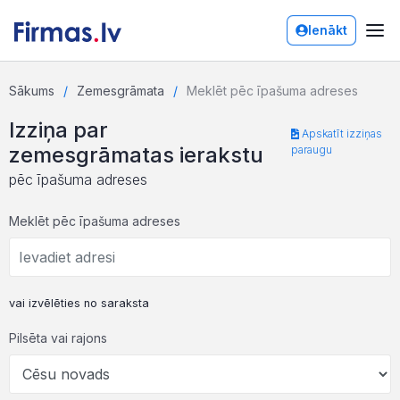
Ienākt
Sākums
Zemesgrāmata
Meklēt pēc īpašuma adreses
Izziņa par
Apskatīt izziņas
zemesgrāmatas ierakstu
paraugu
pēc īpašuma adreses
Meklēt pēc īpašuma adreses
vai izvēlēties no saraksta
Pilsēta vai rajons