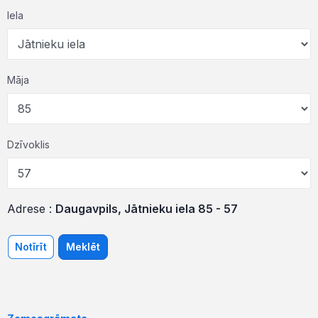
Iela
Māja
Dzīvoklis
Adrese :
Daugavpils, Jātnieku iela 85 - 57
Notīrīt
Meklēt