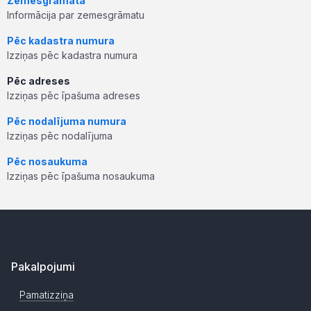
Zemesgrāmata
Informācija par zemesgrāmatu
Pēc kadastra numura
Izziņas pēc kadastra numura
Pēc adreses
Izziņas pēc īpašuma adreses
Pēc nodalījuma numura
Izziņas pēc nodalījuma
Pēc nosaukuma
Izziņas pēc īpašuma nosaukuma
Pakalpojumi
Pamatizziņa