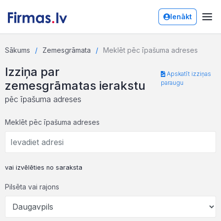
Ienākt
Sākums
Zemesgrāmata
Meklēt pēc īpašuma adreses
Izziņa par
Apskatīt izziņas
zemesgrāmatas ierakstu
paraugu
pēc īpašuma adreses
Meklēt pēc īpašuma adreses
vai izvēlēties no saraksta
Pilsēta vai rajons