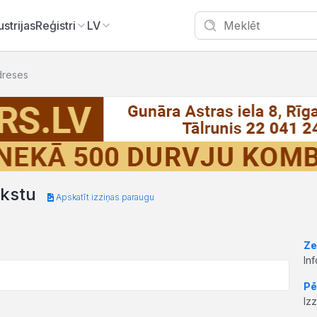
ustrijas
Reģistri
LV
dreses
akstu
Apskatīt izziņas paraugu
Ze
In
Pē
Iz