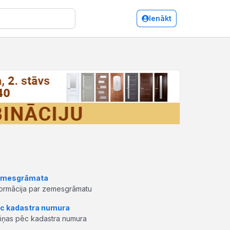
Ienākt
mesgrāmata
formācija par zemesgrāmatu
c kadastra numura
ziņas pēc kadastra numura