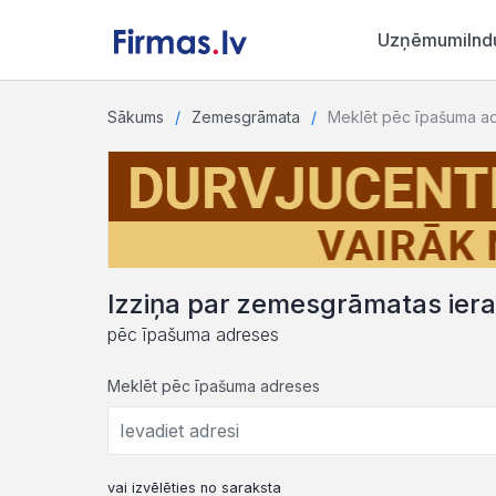
Uzņēmumi
Ind
Sākums
Zemesgrāmata
Meklēt pēc īpašuma a
Izziņa par zemesgrāmatas ier
pēc īpašuma adreses
Meklēt pēc īpašuma adreses
vai izvēlēties no saraksta