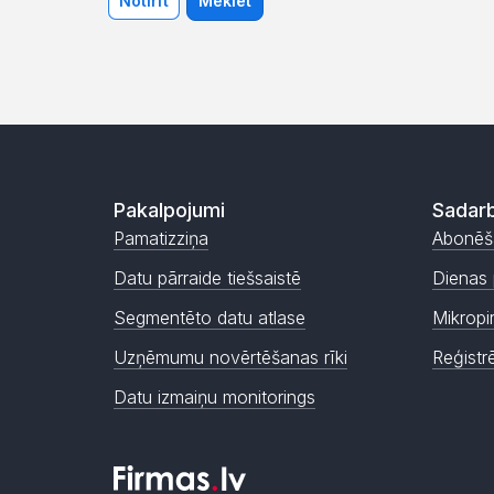
Notīrīt
Meklēt
Pakalpojumi
Sadarb
Pamatizziņa
Abonēš
Datu pārraide tiešsaistē
Dienas 
Segmentēto datu atlase
Mikropi
Uzņēmumu novērtēšanas rīki
Reģistr
Datu izmaiņu monitorings