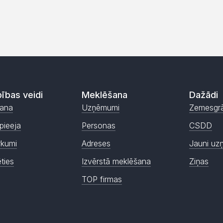
ības veidi
Meklēšana
Dažādi
ana
Uzņēmumi
Zemesgr
pieeja
Personas
CSDD
rkumi
Adreses
Jauni uz
ēties
Izvērstā meklēšana
Ziņas
TOP firmas