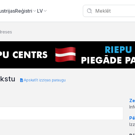
ustrijas
Reģistri
LV
dreses
akstu
Apskatīt izziņas paraugu
Ze
In
Pē
Iz