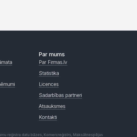
Par mums
āmata
Par Firmas.lv
Statistika
ņēmumi
Licences
Sadarbības partneri
Atsauksmes
Kontakti
mumu reģistra datu bāzes, Komercreģistrs, Maksātnespējas