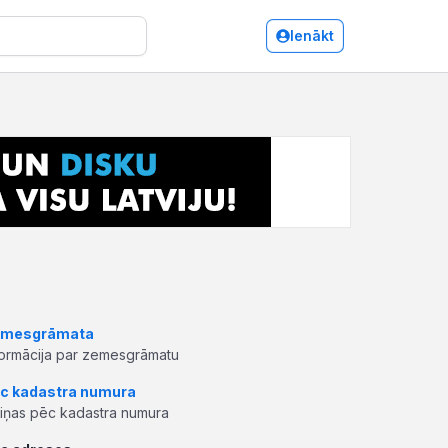
Ienākt
mesgrāmata
formācija par zemesgrāmatu
c kadastra numura
ziņas pēc kadastra numura