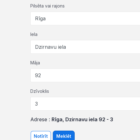
Pilsēta vai rajons
Iela
Māja
Dzīvoklis
Adrese :
Rīga, Dzirnavu iela 92 - 3
Notīrīt
Meklēt