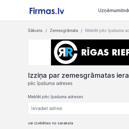
Uzņēmumi
Ind
Sākums
Zemesgrāmata
Meklēt pēc īpašuma a
Izziņa par zemesgrāmatas ier
pēc īpašuma adreses
Meklēt pēc īpašuma adreses
vai izvēlēties no saraksta