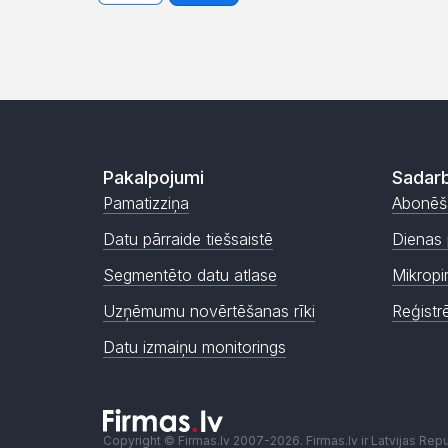
Pakalpojumi
Sadarb
Pamatizziņa
Abonēš
Datu pārraide tiešsaistē
Dienas 
Segmentēto datu atlase
Mikropi
Uzņēmumu novērtēšanas rīki
Reģistr
Datu izmaiņu monitorings
Copyright © Firmas.lv 2007-2026. Firmas.lv ir Latvijas Re