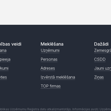
ības veidi
Meklēšana
Dažādi
ana
Uzņēmumi
Zemesgr
pieeja
Personas
CSDD
rkumi
Adreses
Jauni uz
ēties
Izvērstā meklēšana
Ziņas
TOP firmas
publikas Uzņēmumu Reģistra datu atkalizmantotājs. Informācijas avoti: Uzņē