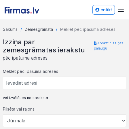
Ienākt
Sākums
Zemesgrāmata
Meklēt pēc īpašuma adreses
Izziņa par
Apskatīt izziņas
zemesgrāmatas ierakstu
paraugu
pēc īpašuma adreses
Meklēt pēc īpašuma adreses
vai izvēlēties no saraksta
Pilsēta vai rajons