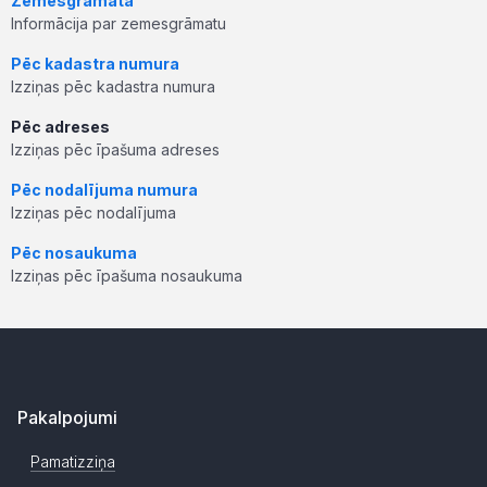
Zemesgrāmata
Informācija par zemesgrāmatu
Pēc kadastra numura
Izziņas pēc kadastra numura
Pēc adreses
Izziņas pēc īpašuma adreses
Pēc nodalījuma numura
Izziņas pēc nodalījuma
Pēc nosaukuma
Izziņas pēc īpašuma nosaukuma
Pakalpojumi
Pamatizziņa