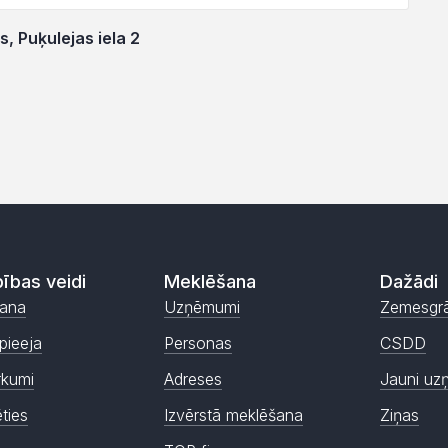
, Puķulejas iela 2
ības veidi
Meklēšana
Dažādi
ana
Uzņēmumi
Zemesgr
pieeja
Personas
CSDD
rkumi
Adreses
Jauni uz
ēties
Izvērstā meklēšana
Ziņas