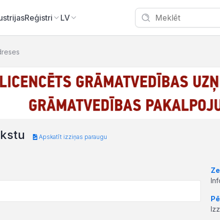
ustrijas
Reģistri
LV
dreses
akstu
Apskatīt izziņas paraugu
Ze
In
Pē
Iz