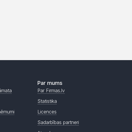
Par mums
āmata
Par Firmas.lv
Statistika
ņēmumi
Licences
Sadarbības partneri