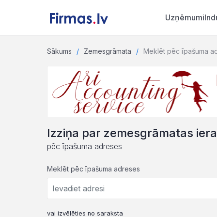
Uzņēmumi
Ind
Sākums
Zemesgrāmata
Meklēt pēc īpašuma a
Izziņa par zemesgrāmatas ier
pēc īpašuma adreses
Meklēt pēc īpašuma adreses
vai izvēlēties no saraksta