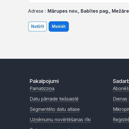
Adrese :
Mārupes nov., Babītes pag., Mežāres
Notīrīt
Meklēt
Pakalpojumi
Sadarb
Pamatizziņa
Abonēš
Datu pārraide tiešsaistē
Dienas 
Segmentēto datu atlase
Mikropi
Uzņēmumu novērtēšanas rīki
Reģistr