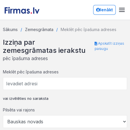
Ienākt
Sākums
Zemesgrāmata
Meklēt pēc īpašuma adreses
Izziņa par
Apskatīt izziņas
zemesgrāmatas ierakstu
paraugu
pēc īpašuma adreses
Meklēt pēc īpašuma adreses
vai izvēlēties no saraksta
Pilsēta vai rajons