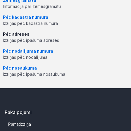
Zemesgrāmata
Informācija par zemesgrāmatu
Pēc kadastra numura
Izziņas pēc kadastra numura
Pēc adreses
Izziņas pēc īpašuma adreses
Pēc nodalījuma numura
Izziņas pēc nodalījuma
Pēc nosaukuma
Izziņas pēc īpašuma nosaukuma
Pakalpojumi
Pamatizziņa