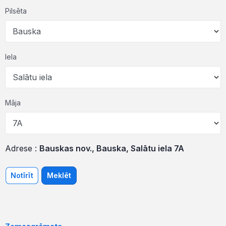
Pilsēta
Iela
Māja
Adrese :
Bauskas nov., Bauska, Salātu iela 7A
Notīrīt
Meklēt