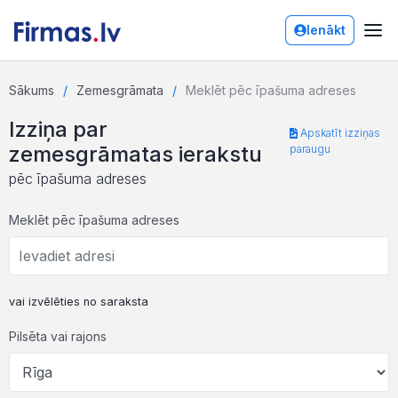
Ienākt
Sākums
Zemesgrāmata
Meklēt pēc īpašuma adreses
Izziņa par
Apskatīt izziņas
zemesgrāmatas ierakstu
paraugu
pēc īpašuma adreses
Meklēt pēc īpašuma adreses
vai izvēlēties no saraksta
Pilsēta vai rajons