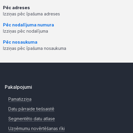
Pēc adreses
Izziņas pēc īpašuma adreses
Pēc nodalījuma numura
Izziņas pēc nodalījuma
Pēc nosaukuma
Izziņas pēc īpašuma nosaukuma
Pakalpojumi
Pamatizziņa
Datu pārraide tiešsaistē
Segmentēto datu atlase
Uzņēmumu novērtēšanas rīki