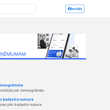
Ienākt
mesgrāmata
formācija par zemesgrāmatu
c kadastra numura
ziņas pēc kadastra numura