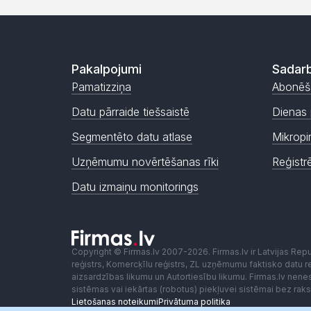
Pakalpojumi
Sadarb
Pamatizziņa
Abonēš
Datu pārraide tiešsaistē
Dienas 
Segmentēto datu atlase
Mikropi
Uzņēmumu novērtēšanas rīki
Reģistr
Datu izmaiņu monitorings
Copyright © Firmas.lv 2007-2026. Firmas.lv ir Latvijas Re
reģistrs, Komercķīlu reģistrs, ZL uzņēmumu faktisko datu reģ
aizsardzības likumu un Autortiesību likumu. Firmas.lv nen
sistēmas vai iekārtas (robotus) piekļuvei sistēmai bez ra
Lietošanas noteikumi
Privātuma politika