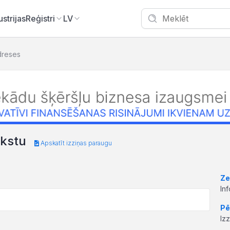
ustrijas
Reģistri
LV
dreses
akstu
Apskatīt izziņas paraugu
Ze
In
Pē
Iz