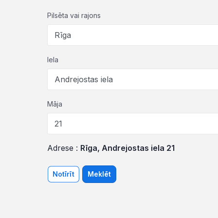
Pilsēta vai rajons
Iela
Māja
Adrese :
Rīga, Andrejostas iela 21
Notīrīt
Meklēt