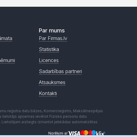
Par mums
āmata
Par Firmas.lv
Statistika
ņēmumi
Licences
Sadarbības partneri
Atsauksmes
Kontakti
mumu reģistra datu bāzes, Komercreģistrs, Maksātnespējas
ēmas lietotājs apņemas ievērot Fizisko personu datu
. Lietotājam aizliegts izmantot jebkādas automatizētas
Norēķini ar