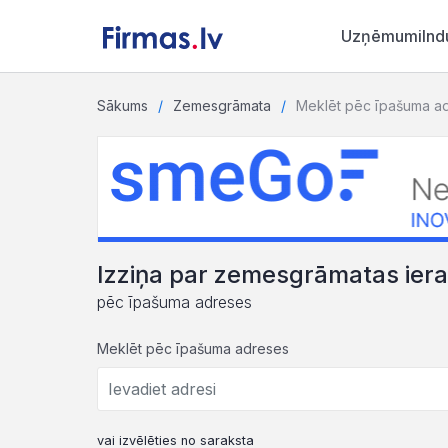
Uzņēmumi
Ind
Sākums
Zemesgrāmata
Meklēt pēc īpašuma a
Izziņa par zemesgrāmatas ier
pēc īpašuma adreses
Meklēt pēc īpašuma adreses
vai izvēlēties no saraksta