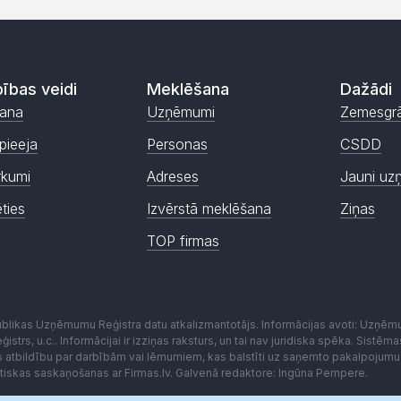
ības veidi
Meklēšana
Dažādi
ana
Uzņēmumi
Zemesgr
pieeja
Personas
CSDD
rkumi
Adreses
Jauni uz
ēties
Izvērstā meklēšana
Ziņas
TOP firmas
publikas Uzņēmumu Reģistra datu atkalizmantotājs. Informācijas avoti: Uzņē
istrs, u.c.. Informācijai ir izziņas raksturs, un tai nav juridiska spēka. Sist
es atbildību par darbībām vai lēmumiem, kas balstīti uz saņemto pakalpojumu
kstiskas saskaņošanas ar Firmas.lv. Galvenā redaktore: Ingūna Pempere.