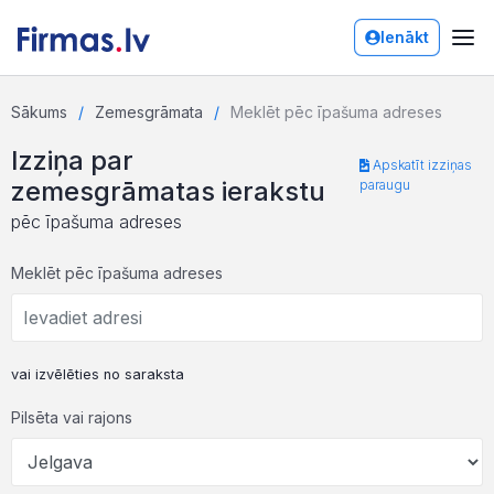
Ienākt
Sākums
Zemesgrāmata
Meklēt pēc īpašuma adreses
Izziņa par
Apskatīt izziņas
zemesgrāmatas ierakstu
paraugu
pēc īpašuma adreses
Meklēt pēc īpašuma adreses
vai izvēlēties no saraksta
Pilsēta vai rajons