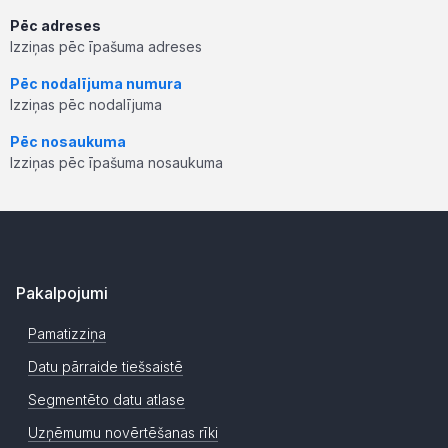
Pēc adreses
Izziņas pēc īpašuma adreses
Pēc nodalījuma numura
Izziņas pēc nodalījuma
Pēc nosaukuma
Izziņas pēc īpašuma nosaukuma
Pakalpojumi
Pamatizziņa
Datu pārraide tiešsaistē
Segmentēto datu atlase
Uzņēmumu novērtēšanas rīki