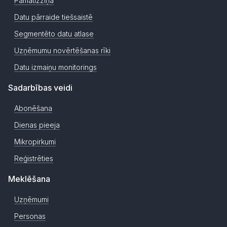
Pamatizziņa
Datu pārraide tiešsaistē
Segmentēto datu atlase
Uzņēmumu novērtēšanas rīki
Datu izmaiņu monitorings
Sadarbības veidi
Abonēšana
Dienas pieeja
Mikropirkumi
Reģistrēties
Meklēšana
Uzņēmumi
Personas