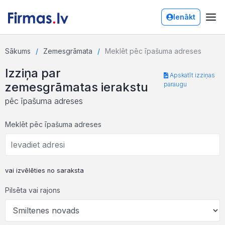
Ienākt
Sākums
Zemesgrāmata
Meklēt pēc īpašuma adreses
Izziņa par
Apskatīt izziņas
zemesgrāmatas ierakstu
paraugu
pēc īpašuma adreses
Meklēt pēc īpašuma adreses
vai izvēlēties no saraksta
Pilsēta vai rajons