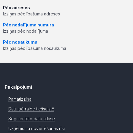
Pēc adreses
Izziņas pēc īpašuma adreses
Pēc nodalījuma numura
Izziņas pēc nodalījuma
Pēc nosaukuma
Izziņas pēc īpašuma nosaukuma
Pakalpojumi
Pamatizziņa
Datu pārraide tiešsaistē
Segmentēto datu atlase
Uzņēmumu novērtēšanas rīki