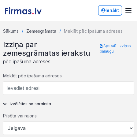
Ienākt
Sākums
Zemesgrāmata
Meklēt pēc īpašuma adreses
Izziņa par
Apskatīt izziņas
zemesgrāmatas ierakstu
paraugu
pēc īpašuma adreses
Meklēt pēc īpašuma adreses
vai izvēlēties no saraksta
Pilsēta vai rajons