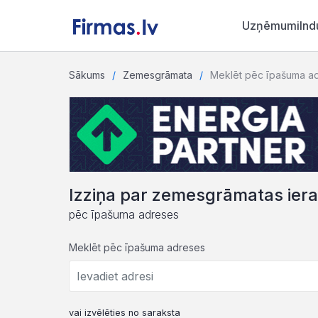
Uzņēmumi
Ind
Sākums
Zemesgrāmata
Meklēt pēc īpašuma a
Izziņa par zemesgrāmatas ier
pēc īpašuma adreses
Meklēt pēc īpašuma adreses
vai izvēlēties no saraksta