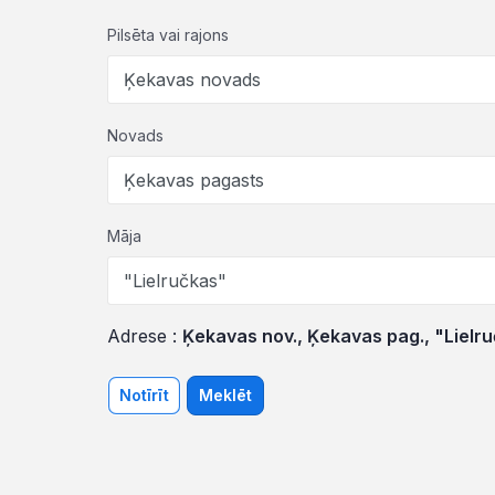
Pilsēta vai rajons
Novads
Māja
Adrese :
Ķekavas nov., Ķekavas pag., "Lielr
Notīrīt
Meklēt