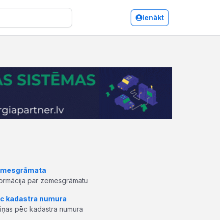
Ienākt
mesgrāmata
formācija par zemesgrāmatu
c kadastra numura
ziņas pēc kadastra numura