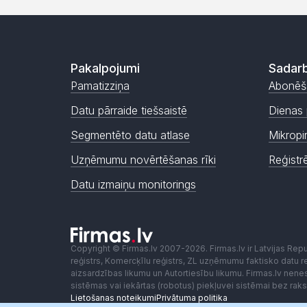
Pakalpojumi
Sadarb
Pamatizziņa
Abonēš
Datu pārraide tiešsaistē
Dienas 
Segmentēto datu atlase
Mikropi
Uzņēmumu novērtēšanas rīki
Reģistr
Datu izmaiņu monitorings
Copyright © Firmas.lv 2007-2026. Firmas.lv ir Latvijas Re
reģistrs, Komercķīlu reģistrs, ZL uzņēmumu faktisko datu reģ
aizsardzības likumu un Autortiesību likumu. Firmas.lv nen
sistēmas vai iekārtas (robotus) piekļuvei sistēmai bez ra
Lietošanas noteikumi
Privātuma politika