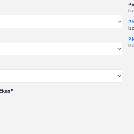
Pē
Iz
Pē
Iz
Pē
Iz
učkas"