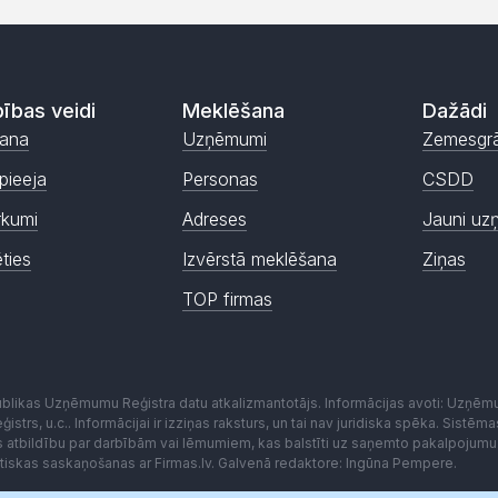
ības veidi
Meklēšana
Dažādi
ana
Uzņēmumi
Zemesgr
pieeja
Personas
CSDD
rkumi
Adreses
Jauni uz
ēties
Izvērstā meklēšana
Ziņas
TOP firmas
publikas Uzņēmumu Reģistra datu atkalizmantotājs. Informācijas avoti: Uzņē
istrs, u.c.. Informācijai ir izziņas raksturs, un tai nav juridiska spēka. Sist
es atbildību par darbībām vai lēmumiem, kas balstīti uz saņemto pakalpojumu
kstiskas saskaņošanas ar Firmas.lv. Galvenā redaktore: Ingūna Pempere.