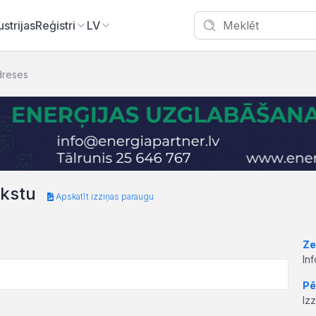
ustrijas
Reģistri
LV
dreses
akstu
Apskatīt izziņas paraugu
Ze
In
Pē
Iz