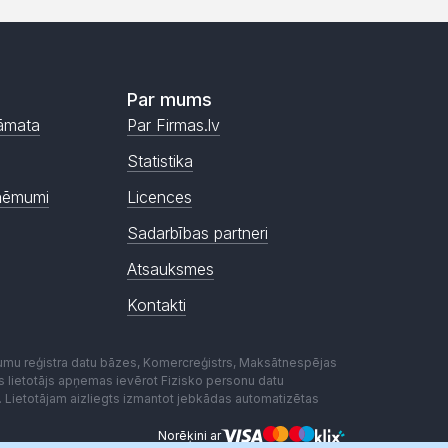
Par mums
āmata
Par Firmas.lv
Statistika
ņēmumi
Licences
Sadarbības partneri
Atsauksmes
Kontakti
mumu reģistra datu bāzes, Komercreģistrs, Maksātnespējas
ēmas lietotājs apņemas ievērot Fizisko personu datu
. Lietotājam aizliegts izmantot jebkādas automatizētas
Norēķini ar